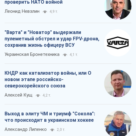
проверить НАТО войной
Леонид Невзлин
4,9 т.
"Варта" и "Новатор" выдержали
пулеметный обстрел и удар FPV-дрона,
сохранив жизнь офицеру ВСУ
Украинская Бронетехника
4,1 т.
КНДР как катализатор войны, или О
новом этапе российско-
северокорейского союза
Алексей Кущ
4,2 т.
Выход в элиту ЧМ и триумф "Сокола":
что происходит в украинском хоккее
Александр Липенко
2,0 т.