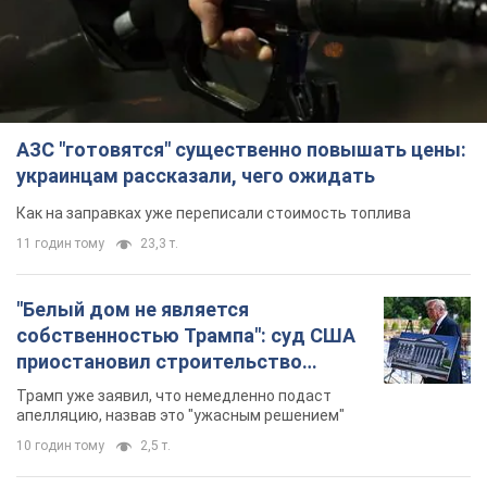
АЗС "готовятся" существенно повышать цены:
украинцам рассказали, чего ожидать
Как на заправках уже переписали стоимость топлива
11 годин тому
23,3 т.
"Белый дом не является
собственностью Трампа": суд США
приостановил строительство
бального зала стоимостью 400 млн
Трамп уже заявил, что немедленно подаст
долларов
апелляцию, назвав это "ужасным решением"
10 годин тому
2,5 т.