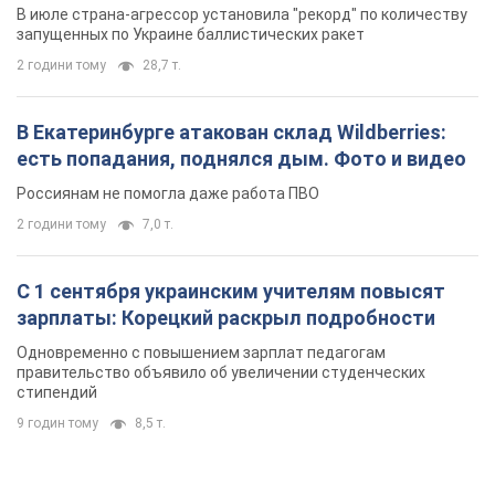
В июле страна-агрессор установила "рекорд" по количеству
запущенных по Украине баллистических ракет
2 години тому
28,7 т.
В Екатеринбурге атакован склад Wildberries:
есть попадания, поднялся дым. Фото и видео
Россиянам не помогла даже работа ПВО
2 години тому
7,0 т.
С 1 сентября украинским учителям повысят
зарплаты: Корецкий раскрыл подробности
Одновременно с повышением зарплат педагогам
правительство объявило об увеличении студенческих
стипендий
9 годин тому
8,5 т.