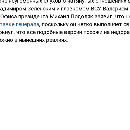
оне неугомонных слухов о натянутых отношениях
адимиром Зеленским и главкомом ВСУ Валерием
 Офиса президента Михаил Подоляк заявил, что
н
тавке генерала
, поскольку он четко выполняет св
ркнул, что все подобные версии похожи на недора
ожно в нынешних реалиях.