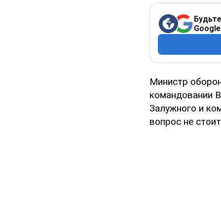
Будьте
Google
Министр оборон
командовании В
Залужного и ко
вопрос не стоит