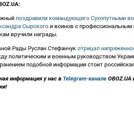
BOZ.UA:
лужный
поздравили командующего Сухопутными во
ксандра Сырского
и воинов с профессиональным 
ам вручили награды.
вной Рады Руслан Стефанчук
отрицал напряженно
ду политическим и военным руководством Украин
транением подобной информации стоит российская
ная информация у нас в
Telegram-канале
OBOZ.UA 
ки!