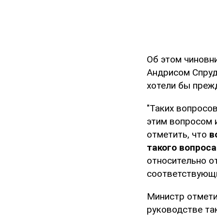
Об этом чиновн
Андрисом Спруд
хотели бы прежд
"Таких вопросов,
этим вопросом и
отметить, что
в
такого вопроса
относительно о
соответствующи
Министр отмети
руководстве та