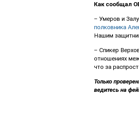
Как сообщал O
– Умеров и За
полковника Але
Нашим защитник
– Спикер Верхо
отношениях меж
что за распрос
Только проверен
ведитесь на фей