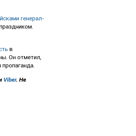
йсками генерал-
праздником.
сть
в
ы. Он отметил,
 пропаганда.
и
Viber
. Не