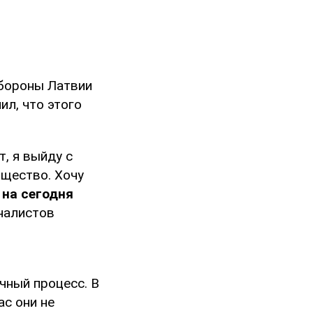
обороны Латвии
л, что этого
т, я выйду с
бщество. Хочу
 на сегодня
рналистов
чный процесс. В
ас они не