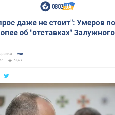
прос даже не стоит": Умеров п
попее об "отставках" Залужного
орилко
War
27
64,6 т.