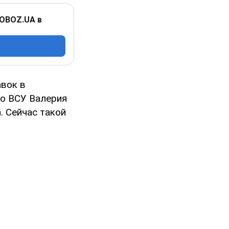
 OBOZ.UA в
авок в
го ВСУ Валерия
 Сейчас такой