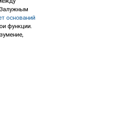
 между
 Залужным
ет оснований
ои функции.
зумение,