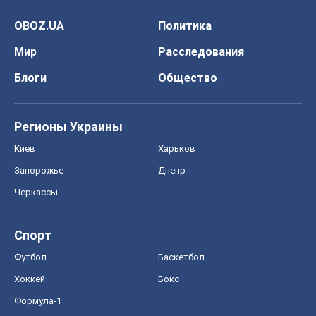
Черкассы
Спорт
Футбол
Баскетбол
Хоккей
Бокс
Формула-1
Моя школа
ГДЗ
Учебники
Онлайн уроки
ДПА
ЗНО
НМТ
СНГ решебники
Авто
Тест Драйв
Электромобили