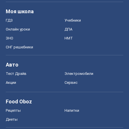
Акции
Сервис
Food Oboz
Рецепты
Напитки
Диеты
Экономика
Рынки и компании
Mакроэкономика
MedOboz
Новости медицины
MAMACLUB
Шоу
Афиша
Сплетни