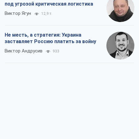
Ответ на украинофобию – не
полонофобия, а сильное украинское
государство
Николай Княжицкий
735
Мэр Москвы внезапно захотел мира,
как становятся послом в США и новые
украинские топ-рейтинги
Александр Кирш
3,5 т.