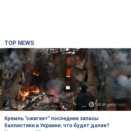
Кремль "сжигает" последние запасы
баллистики в Украине: что будет далее?
Интервью с Шарпом
В июле страна-агрессор установила "рекорд" по количеству
запущенных по Украине баллистических ракет
5 часов назад
61,1 т.
В Екатеринбурге атакован склад Wildberries:
есть попадания, поднялся дым. Фото и видео
Россиянам не помогла даже работа ПВО
5 часов назад
10,1 т.