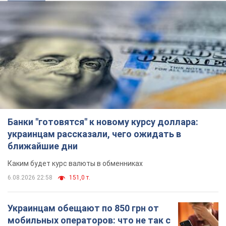
украинцам рассказали, чего ожидать в
ближайшие дни
Каким будет курс валюты в обменниках
6.08.2026 22:58
151,0 т.
Украинцам обещают по 850 грн от
мобильных операторов: что не так с
этими сообщениями
Как не попасть в ловушку мошенников
6.08.2026 21:02
15,8 т.
Самый дорогой футболист
"Динамо" забил "Карабаху" уже на
10-й минуте матча. Видео
Поединок проходит в Польше
6.08.2026 20:48
6,7 т.