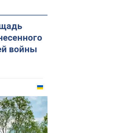
ощадь
несенного
ей войны