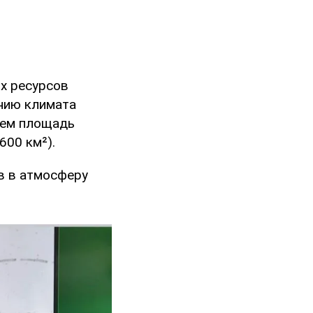
х ресурсов
нию климата
чем площадь
600 км²).
в в атмосферу