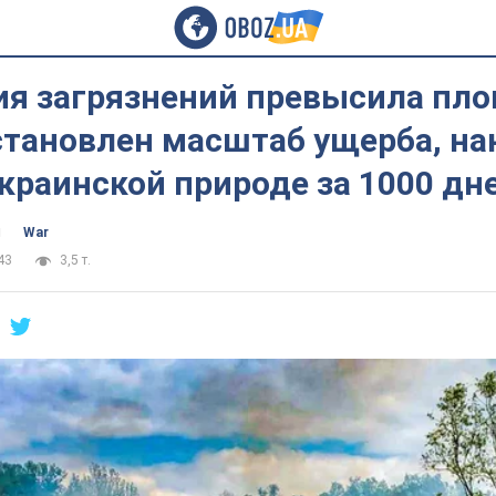
ия загрязнений превысила пл
становлен масштаб ущерба, на
краинской природе за 1000 дн
ч
War
43
3,5 т.