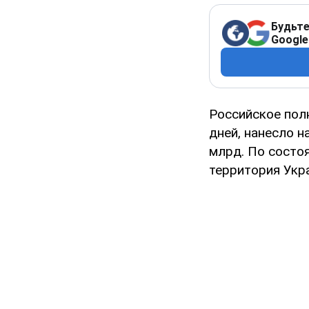
Будьте
Google
Российское по
дней, нанесло 
млрд. По состо
территория Укр