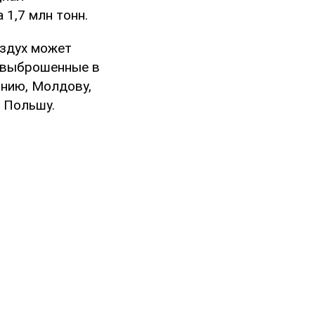
1,7 млн тонн.
оздух может
, выброшенные в
ынию, Молдову,
и Польшу.