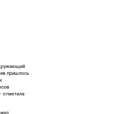
окружающей
цев пришлось
к
осов
 – отметила
циал