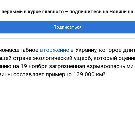
 первыми в курсе главного – подпишитесь на Новини на
Подписаться
лномасштабное
вторжение
в Украину, которое дли
нашей стране экологический ущерб, который оцени
янию на 19 ноября загрязненная взрывоопасными
аины составляет примерно 139 000 км².