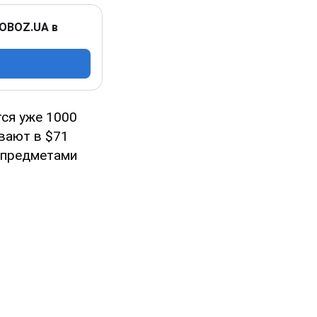
 OBOZ.UA в
тся уже 1000
вают в $71
 предметами