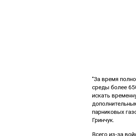
"За время полн
среды более 65
искать временн
дополнительным
парниковых газо
Гринчук.
Всего из-за вой