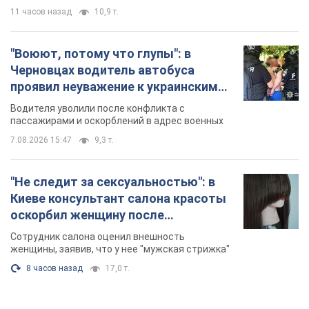
11 часов назад
10,9 т.
"Воюют, потому что глупы": в
Черновцах водитель автобуса
проявил неуважение к украинским
военным и поплатился за это.
Водителя уволили после конфликта с
Видео
пассажирами и оскорблений в адрес военных
7.08.2026 15:47
9,3 т.
"Не следит за сексуальностью": в
Киеве консультант салона красоты
оскорбил женщину после
химиотерапии, разгорелся скандал.
Сотрудник салона оценил внешность
Фото
женщины, заявив, что у нее "мужская стрижка"
8 часов назад
17,0 т.