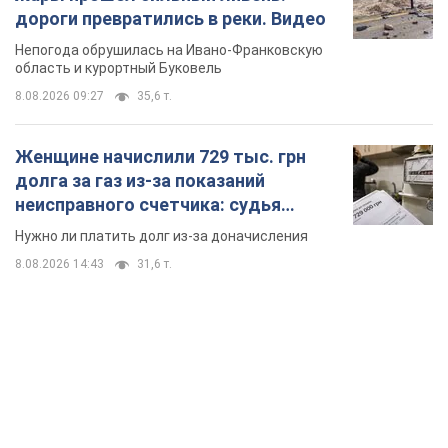
дороги превратились в реки. Видео
Непогода обрушилась на Ивано-Франковскую
область и курортный Буковель
8.08.2026 09:27
35,6 т.
Женщине начислили 729 тыс. грн
долга за газ из-за показаний
неисправного счетчика: судья
вынес неожиданное решение
Нужно ли платить долг из-за доначисления
8.08.2026 14:43
31,6 т.