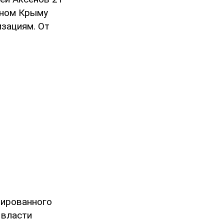
нном Крыму
зациям. От
пированного
 власти