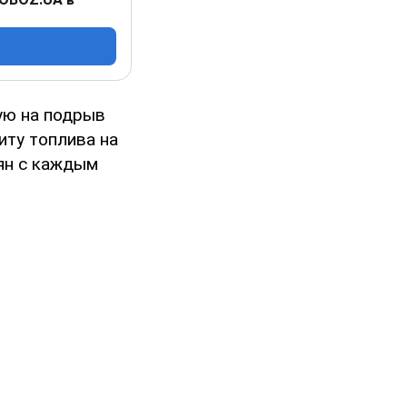
ую на подрыв
иту топлива на
ян с каждым