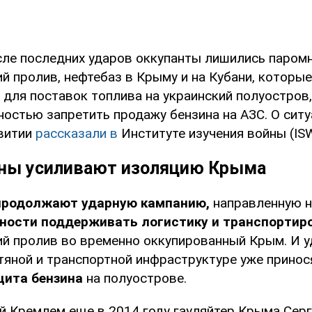
осле последних ударов оккупанты лишились паром
й пролив, нефтебаз в Крыму и на Кубани, которые
 для поставок топлива на украинский полуостров,
остью запретить продажу бензина на АЗС. О ситу
витии
рассказали в
Институте изучения войны (ISW
ны усиливают изоляцию Крыма
продолжают ударную кампанию,
направленную 
ности поддерживать логистику и транспортир
ий пролив во временно оккупированный Крым. И у
тяной и транспортной инфраструктуре уже принос
цита бензина
на полуострове.
ый Кремлем еще в 2014 году гауляйтер Крыма Серг