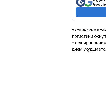
Google
Украинские вое
логистики окку
оккупированном
днём ухудшаетс