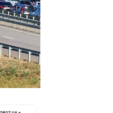
 OBOZ.UA в