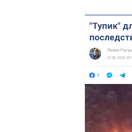
"Тупик" д
последств
Лилия Рагу
22.06.2026 09:
0