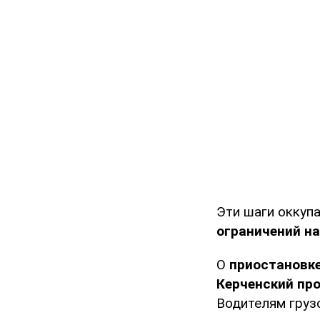
Эти шаги оккуп
ограничений н
О
приостановке
Керченский пр
Водителям груз