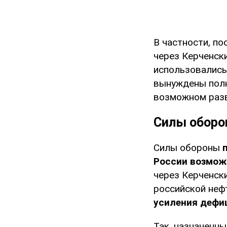
В частности, п
через Керченски
использовались
вынуждены полн
возможном раз
Силы оборо
Силы обороны
России возмож
через Керченск
российской неф
усиления дефи
Так, назначенн