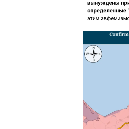
вынуждены приб
определенные 
этим эвфемизмо