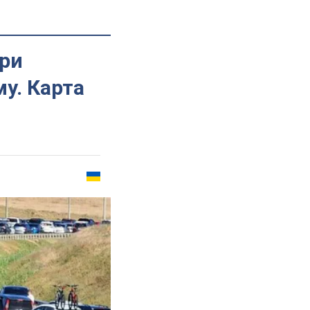
три
у. Карта