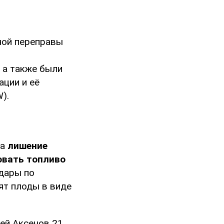
ной переправы
 а также были
ации и её
).
на
лишение
овать топливо
дары по
ят плоды в виде
ей Аксенов 21