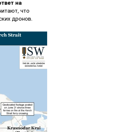
ответ на
читают, что
ких дронов.