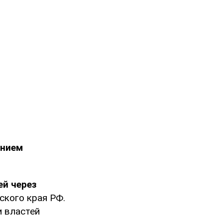
ением
й через
ского края РФ.
и властей