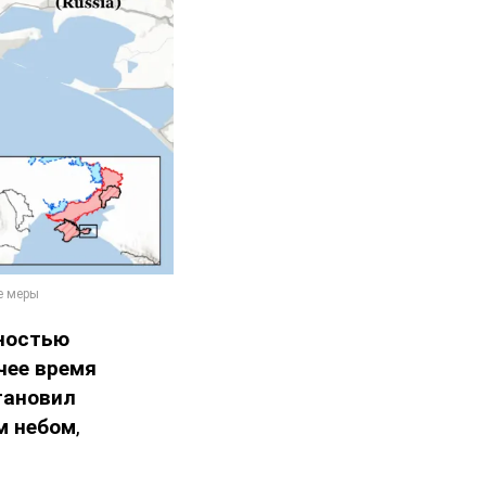
ностью
чее время
тановил
м небом
,