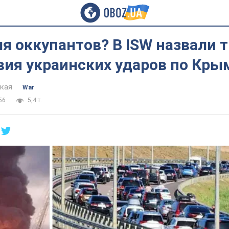
ля оккупантов? В ISW назвали 
ия украинских ударов по Крым
цкая
War
56
5,4 т.