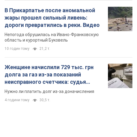
В Прикарпатье после аномальной
жары прошел сильный ливень:
дороги превратились в реки. Видео
Непогода обрушилась на Ивано-Франковскую
область и курортный Буковель
10 годин тому
21,2 т.
Женщине начислили 729 тыс. грн
долга за газ из-за показаний
неисправного счетчика: судья
вынес неожиданное решение
Нужно ли платить долг из-за доначисления
4 години тому
30,5 т.