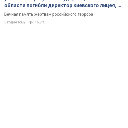
области погибли директор киевского лицея, её
муж и внук
Вечная память жертвам российского террора
5 годин тому
16,8 т.