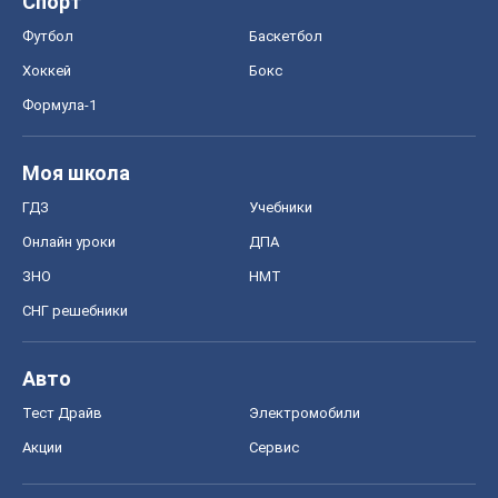
Спорт
Футбол
Баскетбол
Хоккей
Бокс
Формула-1
Моя школа
ГДЗ
Учебники
Онлайн уроки
ДПА
ЗНО
НМТ
СНГ решебники
Авто
Тест Драйв
Электромобили
Акции
Сервис