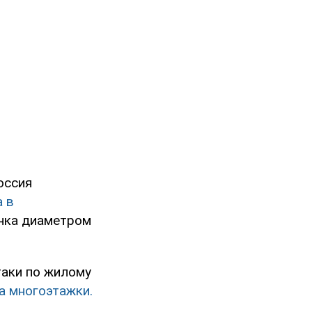
оссия
а в
онка диаметром
таки по жилому
а многоэтажки.