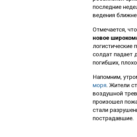
последние неде
ведения ближнег
Отмечается, чт
новое широком
логистические 
солдат падает д
погибших, плох
Напомним, утро
моря
. Жители с
воздушной трев
произошел пожа
стали разрушени
пострадавшие.