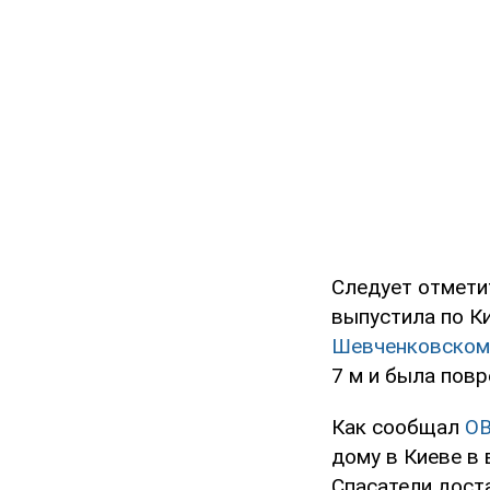
Следует отметит
выпустила по К
Шевченковском
7 м и была пов
Как сообщал
O
дому в Киеве в 
Спасатели дост