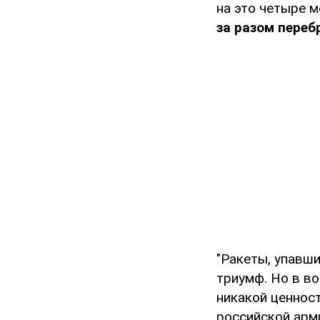
на это четыре м
за разом переб
"Ракеты, упавши
триумф. Но в в
никакой ценнос
российской арм