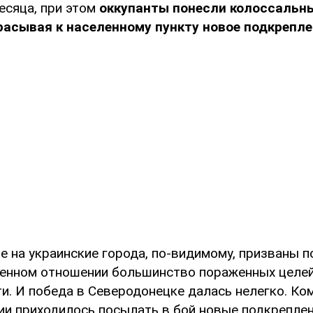
есяца, при этом
оккупанты понесли колоссальны
расывая к населенному пункту новое подкрепле
е на украинские города, по-видимому, призваны п
оенном отношении большинство пораженных целе
ти. И победа в Северодонецке далась нелегко. К
ии приходилось посылать в бой новые подкреплен