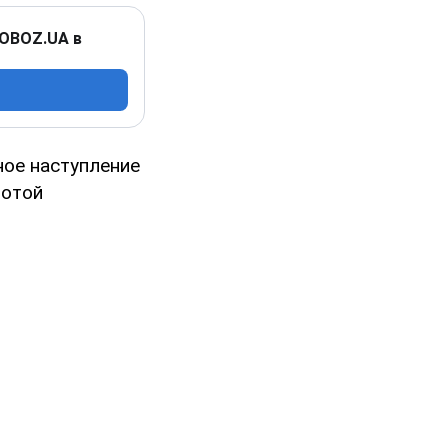
 OBOZ.UA в
ое наступление
ботой