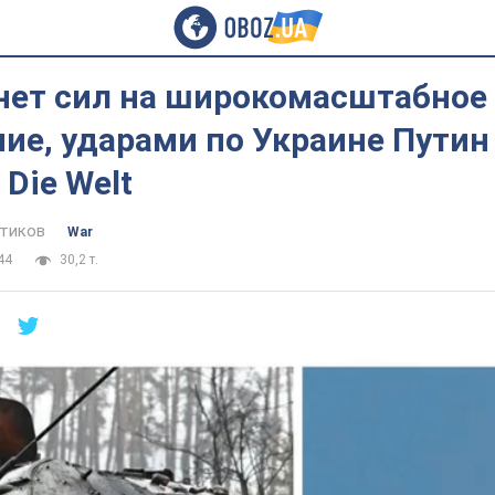
 нет сил на широкомасштабное
ие, ударами по Украине Путин
 Die Welt
тиков
War
44
30,2 т.