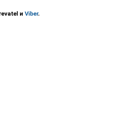
evatel и
Viber
.