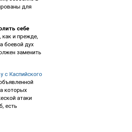
ированы для
олить себе
, как и прежде,
а боевой дух
должен заменить
у с Каспийского
 объявленной
за которых
еской атаки
б, есть