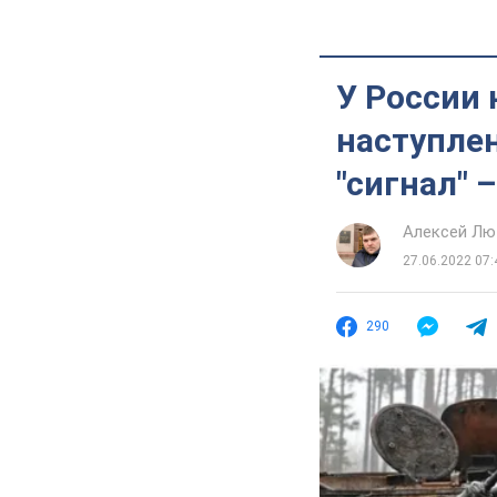
У России
наступлен
"сигнал" –
Алексей Лю
27.06.2022 07:
290