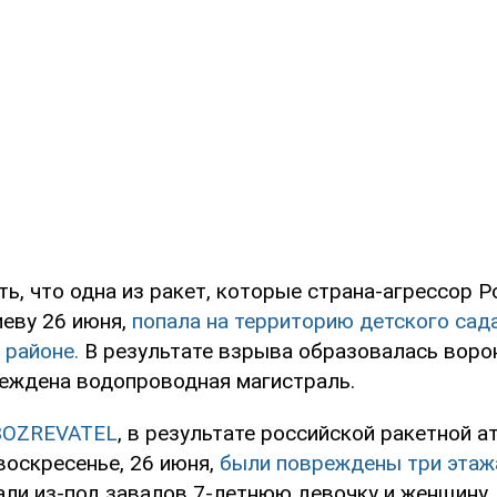
ь, что одна из ракет, которые страна-агрессор Р
иеву 26 июня,
попала на территорию детского сад
 районе.
В результате взрыва образовалась вор
реждена водопроводная магистраль.
BOZREVATEL
, в результате российской ракетной а
воскресенье, 26 июня,
были повреждены три этаж
али из-под завалов 7-летнюю девочку и женщину.