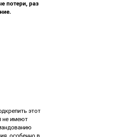
е потери, раз
ние.
одкрепить этот
й не имеют
омандованию
ия, особенно в