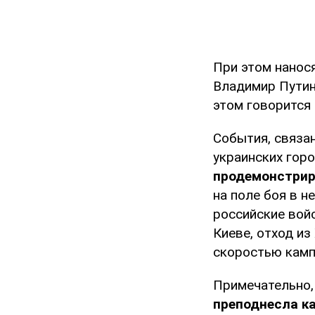
При этом нанос
Владимир Пути
этом говорится
События, связа
украинских гор
продемонстрир
на поле боя в 
российские войс
Киеве, отход и
скоростью камп
Примечательно,
преподнесла ка