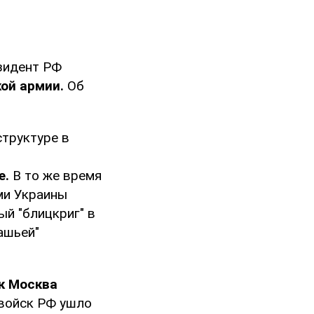
зидент РФ
ой армии.
Об
структуре в
е.
В то же время
ми Украины
ый "блицкриг" в
ашьей"
к Москва
 войск РФ ушло