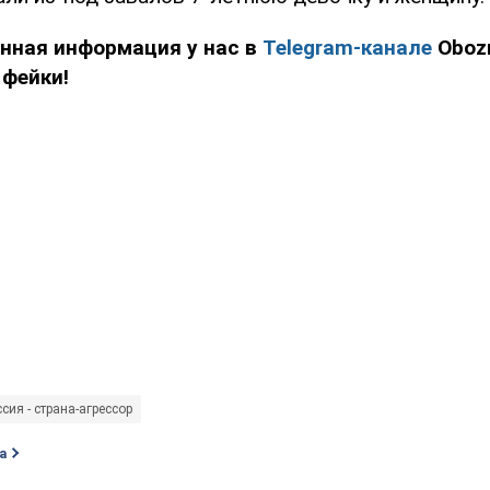
енная информация у нас в
Telegram-канале
Obozr
 фейки!
сия - страна-агрессор
а