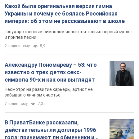
Какой была оригинальная версия гимна
Украины и почему ее боялась Российская
империя: об этом не рассказывают в школе
Государственным символом являются только первый куплет
и припев песни
2 години тому
5,9 т.
Александру Пономареву – 53: что
известно о трех детях секс-
символа 90-х и как они выглядят
Несмотря на развитие карьеры, артист не
забывал о личном счастье
7 годин тому
7,3 т.
В ПриватБанке рассказали,
действительны ли доллары 1996
года: принимают ли обменники и