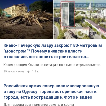
"монстром"? Почему киевские власти
отказались остановить строительство
небоскреба "московского верующего"
Какая реакция Кличко на петицию по отмене строительства
29 хвилин тому
1,2 т.
Российская армия совершила массированную
атаку на Одессу: горела историческая часть
города, есть пострадавшие. Фото и видео
Для террора враг применил ракеты и дроны
2 години тому
51,3 т.
«Они воюют против продовольственной
безопасности мира!» Зеленский заявил, что
российская армия вновь обстреляла порт в
Одессе
Только за неделю против Украины было применено десятки
ракет, большинство из которых – баллистические