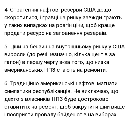
4. Стратегічні нафтові резерви США дещо
скоротилися, і гравці на ринку завжди грають
у таких випадках на розгін ціни, щоб краще
продати ресурс на заповнення резервів.
5. Ціни на бензин на внутрішньому ринку у США
виросли (до речі незначно, кілька центів за
галон) в першу чергу з-за того, що низка
американських НПЗ стають на ремонти.
6. Традиційно американські нафтові магнати
симпатики республіканців. Не виключаю, що
дехто з власників НПЗ буде достроково
ставити їх на ремонт, щоб закрутити ціни вище
і посприяти провалу байденістів на виборах.