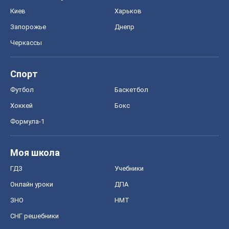
Хоккей
Бокс
Формула-1
Моя школа
ГДЗ
Учебники
Онлайн уроки
ДПА
ЗНО
НМТ
СНГ решебники
Авто
Тест Драйв
Электромобили
Акции
Сервис
Food Oboz
Рецепты
Напитки