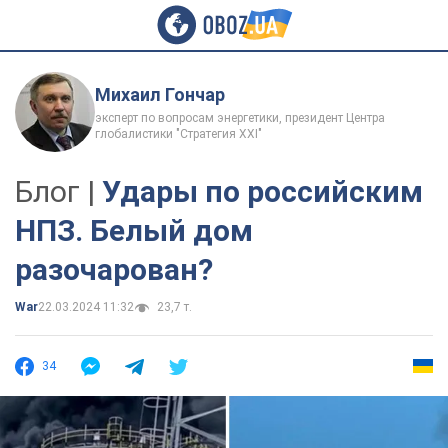
Михаил Гончар
эксперт по вопросам энергетики, президент Центра
глобалистики "Стратегия XXI"
Блог |
Удары по российским
НПЗ. Белый дом
разочарован?
War
22.03.2024 11:32
23,7 т.
34