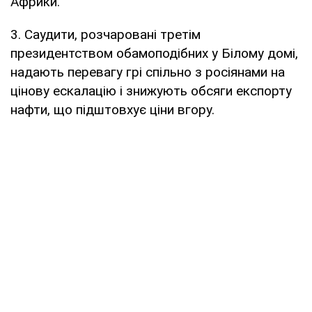
Африки.
3. Саудити, розчаровані третім
президентством обамоподібних у Білому домі,
надають перевагу грі спільно з росіянами на
цінову ескалацію і знижують обсяги експорту
нафти, що підштовхує ціни вгору.