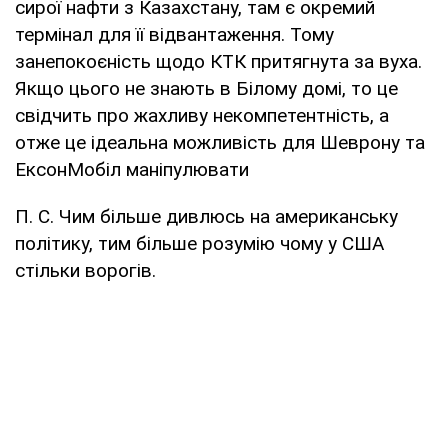
сирої нафти з Казахстану, там є окремий
термінал для її відвантаження. Тому
занепокоєність щодо КТК притягнута за вуха.
Якщо цього не знають в Білому домі, то це
свідчить про жахливу некомпетентність, а
отже це ідеальна можливість для Шеврону та
ЕксонМобіл маніпулювати
П. С. Чим більше дивлюсь на американську
політику, тим більше розумію чому у США
стільки ворогів.