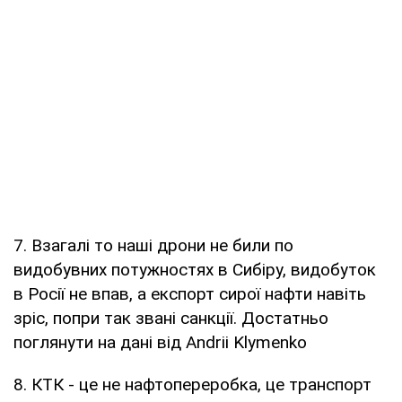
7. Взагалі то наші дрони не били по
видобувних потужностях в Сибіру, видобуток
в Росії не впав, а експорт сирої нафти навіть
зріс, попри так звані санкції. Достатньо
поглянути на дані від Andrii Klymenko
8. КТК - це не нафтопереробка, це транспорт