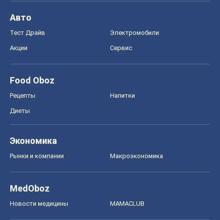
Диеты
Экономика
Рынки и компании
Mакроэкономика
MedOboz
Новости медицины
MAMACLUB
Шоу
Афиша
Сплетни
Красота
Мода
Женский Журнал