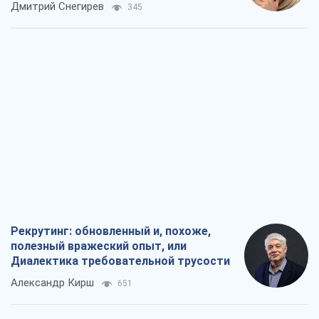
Рекрутинг: обновленный и, похоже,
полезный вражеский опыт, или
Диалектика требовательной трусости
Александр Кирш
651
Ни оружия, ни людей: как Лукашенко
создает новую армию
Игар Тышкевич
16,2 т.
Когда закончится война?
Юрий Христензен
12,0 т.