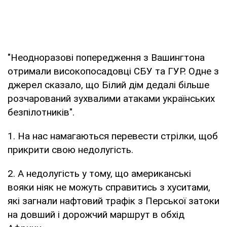
"Неодноразові попередження з Вашингтона
отримали високопосадовці СБУ та ГУР. Одне з
джерел сказало, що Білий дім дедалі більше
розчарований зухвалими атаками українських
безпілотників".
1. На нас намагаються перевести стрілки, щоб
прикрити свою недолугість.
2. А недолугість у тому, що американські
вояки ніяк не можуть справитись з хуситами,
які загнали нафтовий трафік з Перської затоки
на довший і дорожчий маршрут в обхід