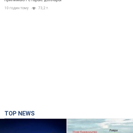
TOP NEWS
Киево-Печерскую лавру закроют 80-метровым