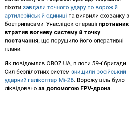
піхоти
завдали точного удару по ворожій
артилерійській одиниці
та виявили схованку з
боєприпасами. Унаслідок операції
противник
втратив вогневу систему й точку
постачання
, що порушило його оперативні
плани.
Як повідомляв OBOZ.UA, пілоти 59-ї бригади
Сил безпілотних систем
знищили російський
ударний гелікоптер Мі-28
. Ворожу ціль було
ліквідовано
за допомогою FPV-дрона
.