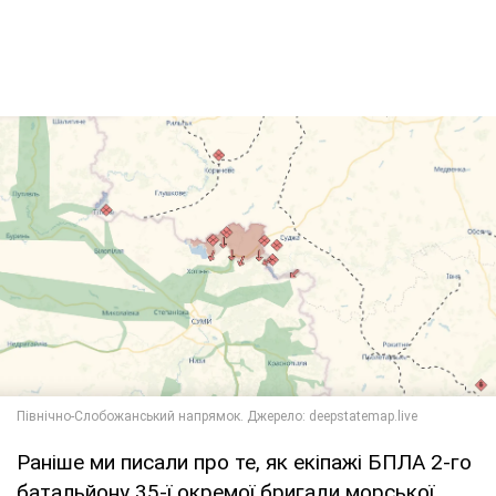
Раніше ми писали про те, як екіпажі БПЛА 2-го
батальйону 35-ї окремої бригади морської