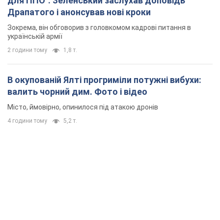
для ППО": Зеленський заслухав доповідь
Драпатого і анонсував нові кроки
Зокрема, він обговорив з головкомом кадрові питання в
українській армії
2 години тому
1,8 т.
В окупованій Ялті прогриміли потужні вибухи:
валить чорний дим. Фото і відео
Місто, ймовірно, опинилося під атакою дронів
4 години тому
5,2 т.