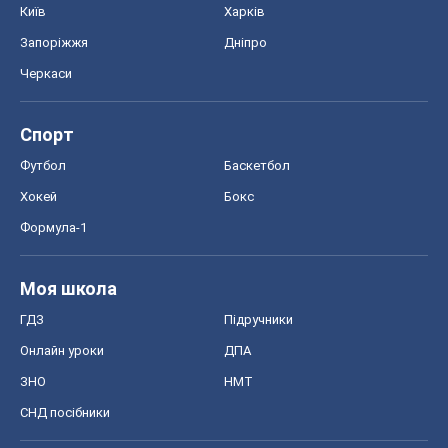
Київ
Харків
Запоріжжя
Дніпро
Черкаси
Спорт
Футбол
Баскетбол
Хокей
Бокс
Формула-1
Моя школа
ГДЗ
Підручники
Онлайн уроки
ДПА
ЗНО
НМТ
СНД посібники