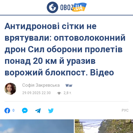
Антидронові сітки не
врятували: оптоволоконний
дрон Сил оборони пролетів
понад 20 км й уразив
ворожий блокпост. Відео
Софія Закревська
War
29.09.2025 22:30
2,8 т.
0
РУС