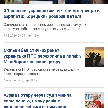
З 1 вересня українським вчителям підвищать
зарплати: Корецький розкрив деталі
Одночасно з підвищенням зарплат педагогам уряд
анонсував збільшення студентських стипендій
7.08.2026 00:29
11,6 т.
Скільки балістичних ракет
українська ППО перехопила в липні: у
Міноборони назвали цифру
Українська ППО працювала в умовах дефіциту
ракет-перехоплювачів
2 години тому
5,4 т.
Ауріка Ротару через суд змінила
свою пенсію, на яку раніше
жалілася: скільки отримувала