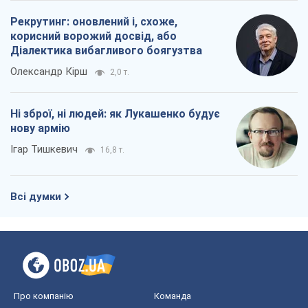
Ігар Тишкевич
16,8 т.
Всі думки
Про компанію
Команда
Правова інформація
Політика конфіденційності
Реклама на сайті
Документи
Редакційна політика
Журналісти OBOZ.UA на місці
подій
OBOZ.UA
Політика