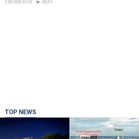
TOP NEWS
Києво-Печерську лавру закриють 80-метровим
"монстром"? Чому влада Києва відмовилась