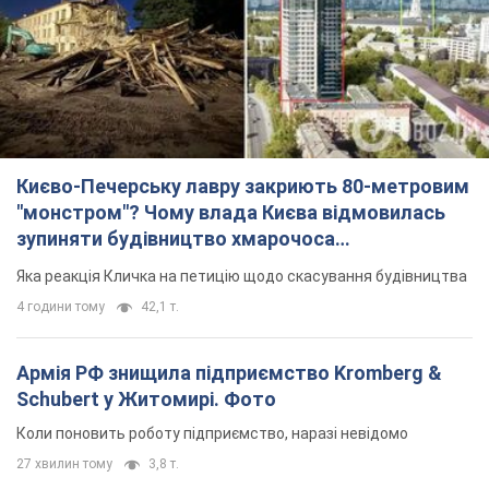
зупиняти будівництво хмарочоса
"московського вірянина"
Яка реакція Кличка на петицію щодо скасування будівництва
4 години тому
42,1 т.
Армія РФ знищила підприємство Kromberg &
Schubert у Житомирі. Фото
Коли поновить роботу підприємство, наразі невідомо
27 хвилин тому
3,8 т.
МЗС Болгарії викликало українського посла
через інцидент із дроном: що сталося
Бесіда відбудеться 10 серпня
4 години тому
6,1 т.