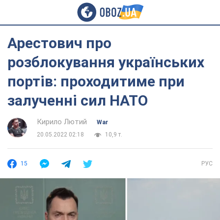
Арестович про
розблокування українських
портів: проходитиме при
залученні сил НАТО
Кирило Лютий
War
20.05.2022 02:18
10,9 т.
15
РУС