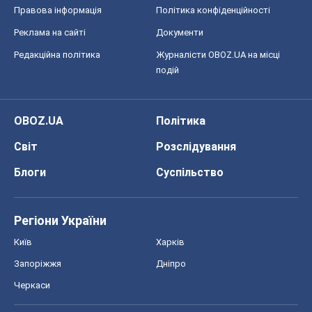
Світ
Розслідування
Блоги
Суспільство
Регіони України
Київ
Харків
Запоріжжя
Дніпро
Черкаси
Спорт
Футбол
Баскетбол
Хокей
Бокс
Формула-1
Моя школа