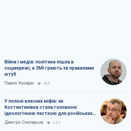
Війна і медіа: політика пішла в
соцмережі, а ЗМІ грають за правилами
ютуб
Павло Казарін
564
У полоні власних міфів: як
Костянтинівка стала головною
ідеологічною пасткою для російських
окупантів
Дмитро Снєгирьов
2,2 т.
Рекрутинг: оновлений і, схоже,
корисний ворожий досвід, або
Діалектика вибагливого боягузтва
Олександр Кірш
2,0 т.
Ні зброї, ні людей: як Лукашенко будує
нову армію