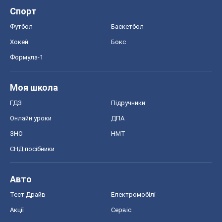
ГДЗ
Підручники
Онлайн уроки
ДПА
ЗНО
НМТ
СНД посібники
Авто
Тест Драйв
Електромобілі
Акції
Сервіс
Food Oboz
Рецепти
Напої
Дієти
Економіка
Ринки та компанії
Макроекономіка