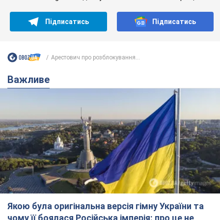
Якою була оригінальна версія гімну України та
чому її боялася Російська імперія: про це не
розповідають у школі
Державним символом є тільки перший куплет та приспів пісні
7 годин тому
30,4 т.
Олександру Пономарьову – 53: що
відомо про трьох дітей секс-
символа 90-х та який вигляд вони