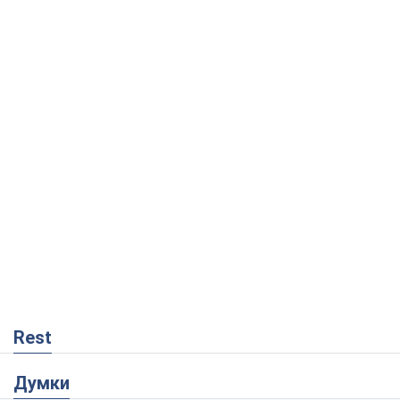
Rest
Думки
Український парадокс, або Чому у
Путіна нічого не вийшло з Україною
Віталій Портников
4,7 т.
Москва висуває претензії Пекіну:
дружба перетворюється на залежність
Росії від Китаю