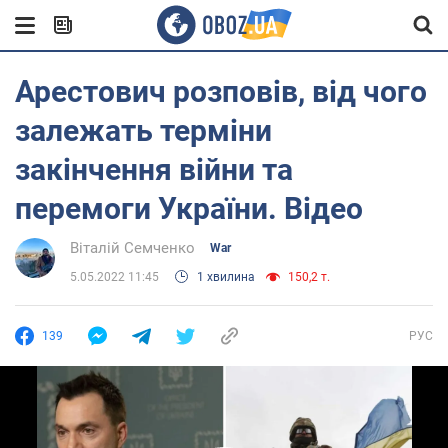
Арестович розповів, від чого
залежать терміни
закінчення війни та
перемоги України. Відео
Віталій Семченко
War
5.05.2022 11:45
1 хвилина
150,2 т.
139
РУС