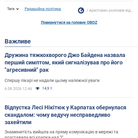
Теги
Редакційна політика
Арестович розповів від...
Повернутися на головну OBOZ
Важливе
Дружина тяжкохворого Джо Байдена назвала
перший симптом, який сигналізував про його
"агресивний" рак
Спершу лікарі не надали цьому належної уваги
14,9 т.
6.08.2026 12:46
Відпустка Лесі Нікітюк у Карпатах обернулася
скандалом: чому ведучу несправедливо
захейтили
Знаменитість вийшла на пряму комунікацію в мережі та
розставила всі крапки над "і"