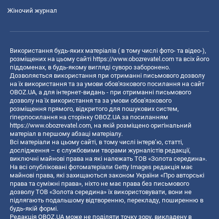
Жіночий журнал
Використання будь-яких матеріалів ( в тому числі фото- та відео-),
розміщених на цьому сайті
https://www.obozrevatel.com
та всіх його
піддоменах, в будь-якому вигляді суворо заборонено.
Дозволяється використання при отриманні письмового дозволу
на їх використання та за умови обов'язкового посилання на сайт
OBOZ.UA, а для інтернет-видань - при отриманні письмового
дозволу на їх використання та за умови обов'язкового
розміщення прямого, відкритого для пошукових систем,
гіперпосилання на сторінку OBOZ.UA за посиланням
https://www.obozrevatel.com
, на якій розміщено оригінальний
матеріал в першому абзаці матеріалу.
Всі матеріали на цьому сайті, в тому числі інтерв’ю, статті,
дослідження – є службовими творами журналістів редакції,
виключні майнові права на які належать ТОВ «Золота середина».
На всі опубліковані фотоматеріали Getty Images редакція має
майнові права, які захищаються законом України «Про авторські
права та суміжні права», ніхто не має права без письмового
дозволу ТОВ «Золота середина» їх використовувати, вони не
підлягають подальшому відтворенню, перекладу, поширенню в
будь-якій формі.
Редакція OBOZ.UA може не поділяти точку зору, викладену в