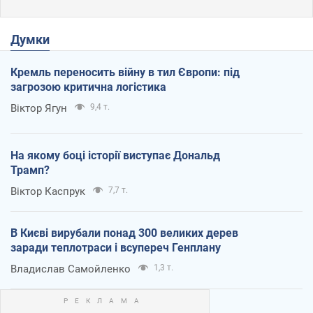
Думки
Кремль переносить війну в тил Європи: під
загрозою критична логістика
Віктор Ягун
9,4 т.
На якому боці історії виступає Дональд
Трамп?
Віктор Каспрук
7,7 т.
В Києві вирубали понад 300 великих дерев
заради теплотраси і всупереч Генплану
Владислав Самойленко
1,3 т.