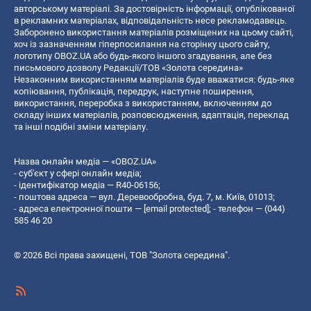
авторському матеріалі. За достовірність інформації, опублікованої
в рекламних матеріалах, відповідальність несе рекламодавець.
Заборонено використання матеріалів розміщених на цьому сайті,
хоч із зазначенням гіперпосилання на сторінку цього сайту,
логотипу OBOZ.UA або будь-якого іншого згадування, але без
письмового дозволу Редакції/ТОВ «Золота середина»
Незаконним використанням матеріалів буде вважатися: будь-яке
копiювання, публiкацiя, передрук, наступне поширення,
використання, переробка з використанням, включенням до
складу інших матеріалів, розповсюдження, адаптація, переклад
та інші подібні зміни матеріалу.
Назва онлайн медіа — «OBOZ.UA»
- суб'єкт у сфері онлайн медіа;
- ідентифікатор медіа — R40-06156;
- поштова адреса — вул. Деревообробна, буд. 7, м. Київ, 01013;
- адреса електронної пошти —
[email protected]
; - телефон — (044)
585 46 20
© 2026 Всі права захищені, ТОВ "Золота середина".