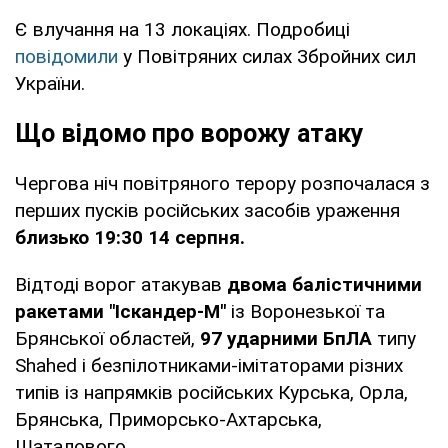
Є влучання на 13 локаціях. Подробиці
повідомили
у Повітряних силах Збройних сил
України.
Що відомо про ворожу атаку
Чергова ніч повітряного терору розпочалася з
перших пусків російських засобів ураження
близько 19:30 14 серпня.
Відтоді ворог атакував
двома балістичними
ракетами "Іскандер-М"
із Воронезької та
Брянської областей,
97 ударними БпЛА
типу
Shahed і безпілотниками-імітаторами різних
типів із напрямків російських Курська, Орла,
Брянська, Приморсько-Ахтарська,
Шаталового.