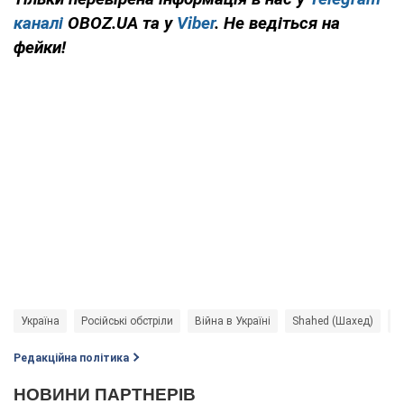
каналі
OBOZ.UA та у
Viber
. Не ведіться на
фейки!
Україна
Російські обстріли
Війна в Україні
Shahed (Шахед)
П
Редакційна політика