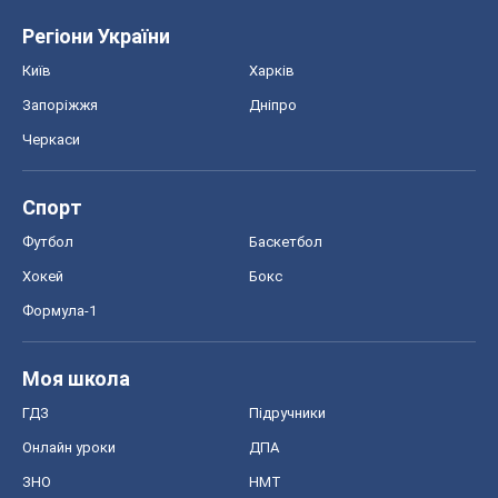
Регіони України
Київ
Харків
Запоріжжя
Дніпро
Черкаси
Спорт
Футбол
Баскетбол
Хокей
Бокс
Формула-1
Моя школа
ГДЗ
Підручники
Онлайн уроки
ДПА
ЗНО
НМТ