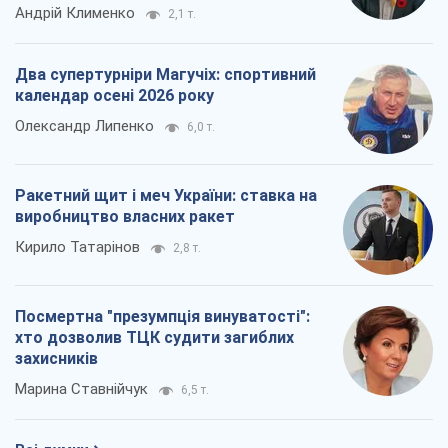
Андрій Клименко
2,1 т.
Два супертурніри Магучіх: спортивний
календар осені 2026 року
Олександр Липенко
6,0 т.
Ракетний щит і меч України: ставка на
виробництво власних ракет
Кирило Татарінов
2,8 т.
Посмертна "презумпція винуватості":
хто дозволив ТЦК судити загиблих
захисників
Марина Ставнійчук
6,5 т.