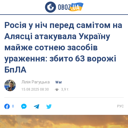
Росія у ніч перед самітом на
Алясці атакувала Україну
майже сотнею засобів
ураження: збито 63 ворожі
БпЛА
Лілія Рагуцька
War
15.08.2025 08:30
3,9 т.
0
РУС