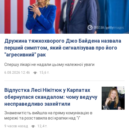
Дружина тяжкохворого Джо Байдена назвала
перший симптом, який сигналізував про його
"агресивний" рак
Спершу лікарі не надали цьому належної уваги
6.08.2026 12:46
15,6 т.
Відпустка Лесі Нікітюк у Карпатах
обернулася скандалом: чому ведучу
несправедливо захейтили
Знаменитість вийшла на пряму комунікацію в
мережі та розставила всі крапки над "і"
9 часов назад
12,4 т.