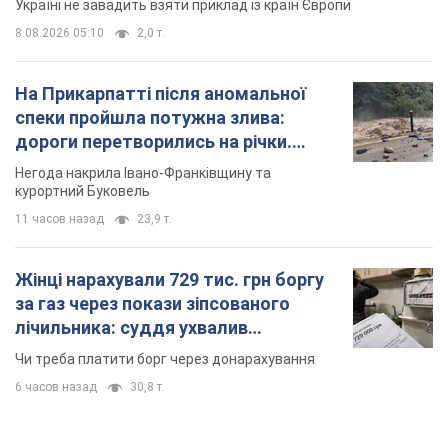
Україні не завадить взяти приклад із країн Європи
8.08.2026 05:10
2,0 т.
На Прикарпатті після аномальної
спеки пройшла потужна злива:
дороги перетворились на річки.
Відео
Негода накрила Івано-Франківщину та
курортний Буковель
11 часов назад
23,9 т.
Жінці нарахували 729 тис. грн боргу
за газ через покази зіпсованого
лічильника: суддя ухвалив
неочікуване рішення
Чи треба платити борг через донарахування
6 часов назад
30,8 т.