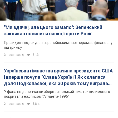
"Ми вдячні, але цього замало": Зеленський
закликав посилити санкції проти Росії
Президент подякував європейським партнерам за фінансову
підтримку
3 часа назад
31,3 т.
Українська гімнастка вразила президента США
і вперше почула "Слава Україні"! Як склалася
доля Подкопаєвої, яка 30 років тому виграла
"золото" Олімпіади
У фанатів донеччанки зберігся великий шматок килимового
покриття з надписом "Атланта-1996"
2 часа назад
6,8 т.