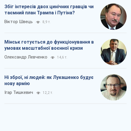
Збіг інтересів двох цинічних гравців чи
таємний план Трампа і Путіна?
Віктор Швець
8,9 т.
Мінськ готується до функціонування в
умовах масштабної воєнної кризи
Олександр Левченко
14,6 т.
Ні зброї, ні людей: як Лукашенко будує
нову армію
Ігар Тишкевич
12,2 т.