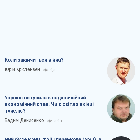
Коли закінчиться війна?
Юрій Хрістензен
6,5 т.
Україна вступила в надзвичайний
економічний стан. Чи є світло вкінці
тунелю?
Вадим Денисенко
5,6 т.
Чий буде Крим, той і переможе (NSJ), а