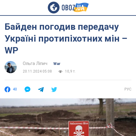
Байден погодив передачу
Україні протипіхотних мін –
WP
Ольга Ліпич
War
20.11.2024 05:08
10,9 т.
40
РУС