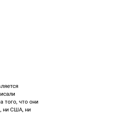
вляется
писали
 того, что они
, ни США, ни