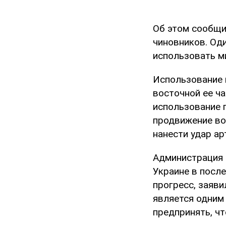
Об этом сообщ
чиновников. Оди
использовать м
Использование 
восточной ее ча
использование 
продвижение вой
нанести удар ар
Администрация 
Украине в посл
прогресс, заяви
является одним
предпринять, ч