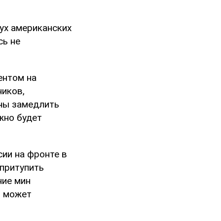
ух американских
сь не
ентом на
ников,
ны замедлить
жно будет
ии на фронте в
 притупить
ние мин
м может