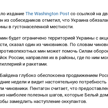
ило издание
The Washington Post
со ссылкой на дв
н из собеседников отметил, что Украина обязала
ины в густонаселенной местности.
мин будет ограничено территорией Украины с акц
сти, сказал один из чиновников. По словам чинов
противопехотных мин может помочь Силам оборо
ск России, направляя их в районы, где по ним мо
тиллерией и ракетами.
Байдена глубоко обеспокоена продвижением Росс
едние недели и видит настоятельную потребность
ли чиновники. Пентагон считает, что предоставле
 из наиболее полезных шагов, которые Белый до
тобы замедлить наступление оккупантов.