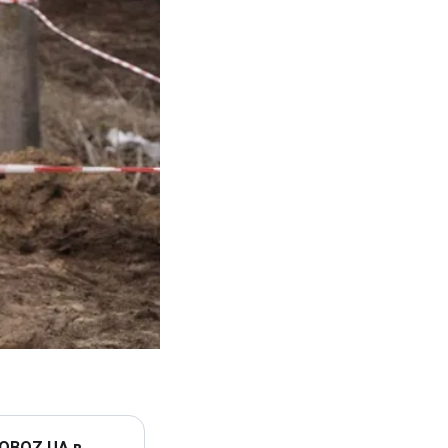
 OBOZ.UA в