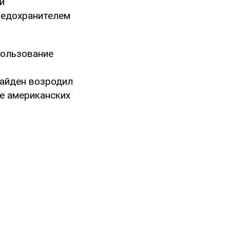
и
редохранителем
пользование
Байден возродил
ие американских