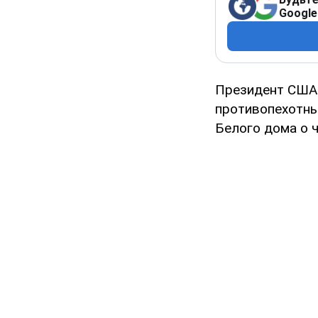
Google
Президент СШ
противопехотны
Белого дома о 