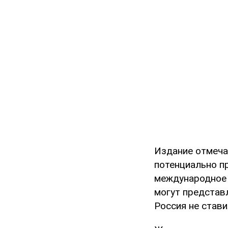
Издание отмеча
потенциально п
международное 
могут представл
Россия не став