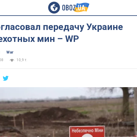
гласовал передачу Украине
ехотных мин – WP
ч
War
08
10,9 т.