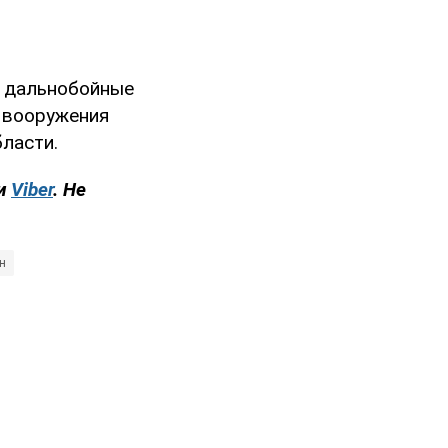
е дальнобойные
 вооружения
ласти.
и
Viber
. Не
н