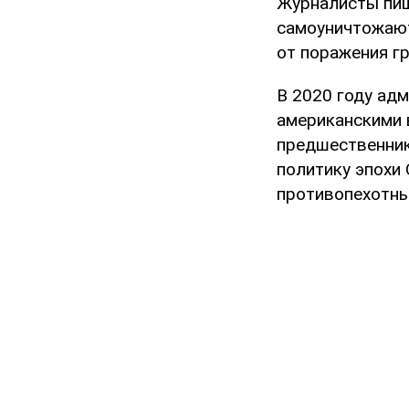
Журналисты пиш
самоуничтожают
от поражения г
В 2020 году ад
американскими 
предшественник
политику эпохи
противопехотны