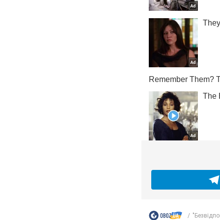
"Безвідпо