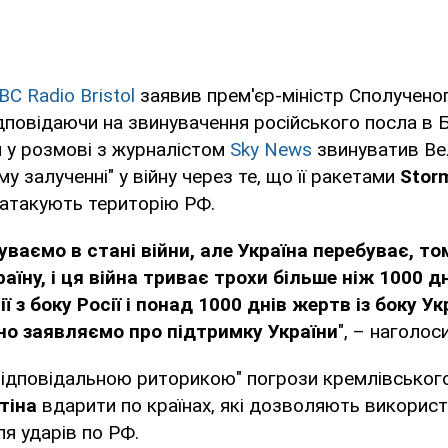
ВС Radio Bristol
заявив прем'єр-міністр Сполучено
ідповідаючи на звинувачення російського посла в 
й у розмові з журналістом
Sky News
звинуватив Ве
у залученні" у війну через те, що її ракетами
Stor
и атакують територію РФ.
буваємо в стані війни, але Україна перебуває, т
аїну, і ця війна триває трохи більше ніж 1000 д
ї з боку Росії і понад 1000 днів жертв із боку Ук
но заявляємо про підтримку України
", – наголос
звідповідальною риторикою" погрози кремлівськог
тіна
вдарити по країнах, які дозволяють викорис
ля ударів по РФ.