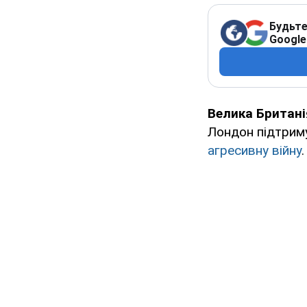
Будьте
Google
Велика Британі
Лондон підтриму
агресивну війну
.