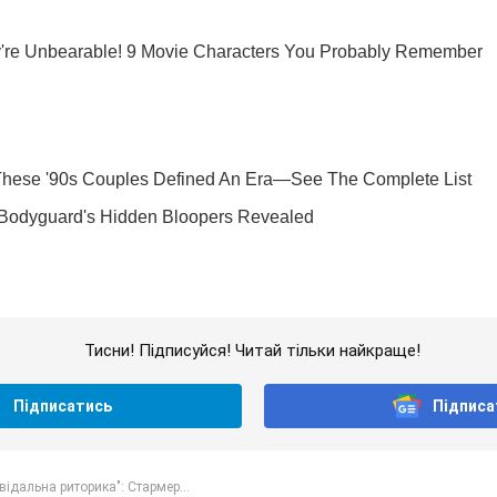
Тисни! Підписуйся! Читай тільки найкраще!
Підписатись
Підписа
відальна риторика": Стармер...