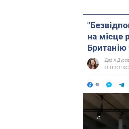
"Безвідпо
на місце 
Британію 
Дар'я Дуро
23.11.2024 00:
45