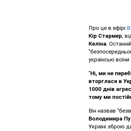
Про це в ефірі
В
Кір Стармер
, в
Келіна
. Останні
"безпосередньом
українські воїн
"
Ні, ми не пере
вторглася в Укр
1000 днів агресі
тому ми постій
Він назвав "бе
Володимира Пу
Україні зброю д