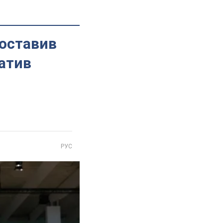
поставив
ватив
РУС