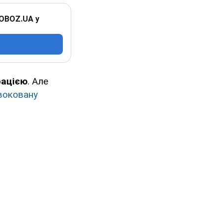
 OBOZ.UA у
рацією
. Але
воковану