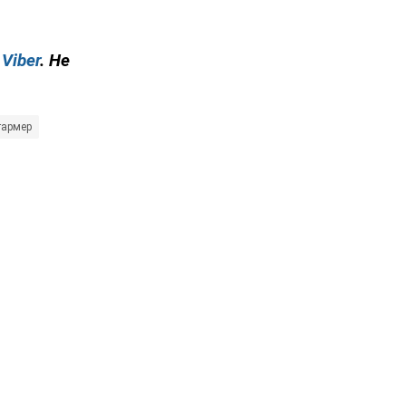
у
Viber
. Не
тармер