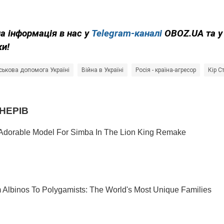
на інформація в нас у
Telegram-каналі
OBOZ.UA та 
ки!
ськова допомога Україні
Війна в Україні
Росія - країна-агресор
Кір С