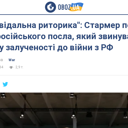
відальна риторика": Стармер 
російського посла, який звину
у залученості до війни з РФ
ва
War
34
2,9 т.