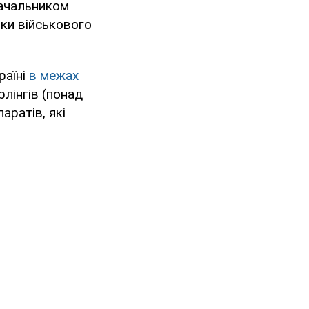
начальником
ки військового
раїні
в межах
рлінгів (понад
аратів, які