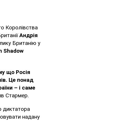
го Королівства
Британії
Андрія
лику Британію у
m Shadow
ому що Росія
нів. Це понад
раїни – і саме
ив Стармер.
о диктатора
товувати надану