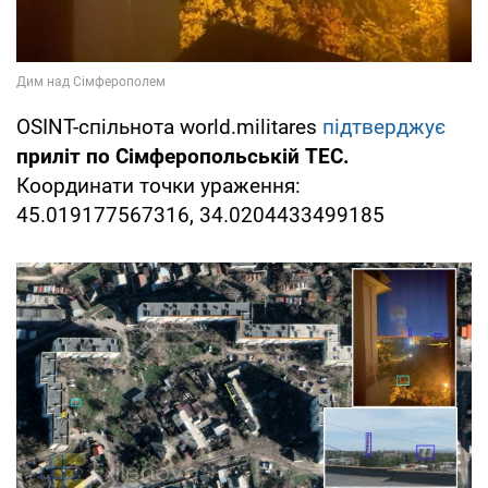
OSINT-спільнота world.militares
підтверджує
приліт по Сімферопольській ТЕС.
Координати точки ураження:
45.019177567316, 34.0204433499185