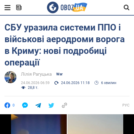
СБУ уразила системи ППО і
військові аеродроми ворога
в Криму: нові подробиці
операції
Лілія Рагуцька
War
24.06.2026 06:59
24.06.2026 11:18
6 хвилин
28,8 т.
0
РУС