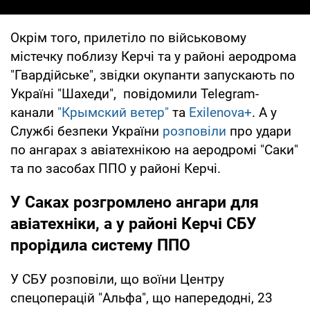
Окрім того, прилетіло по військовому
містечку поблизу Керчі та у районі аеродрома
"Гвардійське", звідки окупанти запускають по
Україні "Шахеди", повідомили Telegram-
канали
"Крымский ветер"
та
Exilenova+
. А у
Службі безпеки України
розповіли
про удари
по ангарах з авіатехнікою на аеродромі "Саки"
та по засобах ППО у районі Керчі.
У Саках розгромлено ангари для
авіатехніки, а у районі Керчі СБУ
прорідила систему ППО
У СБУ розповіли, що воїни Центру
спецоперацій "Альфа", що напередодні, 23