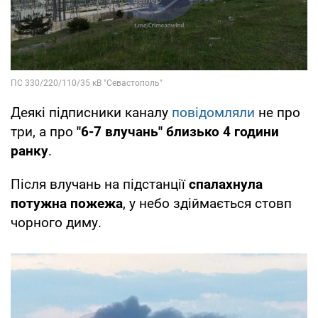
Деякі підписники каналу
повідомляли
не про
три, а про
"6-7 влучань" близько 4 години
ранку
.
Після влучань на підстанції
спалахнула
потужна пожежа
, у небо здіймається стовп
чорного диму.