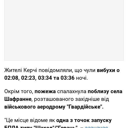
Жителі Керчі повідомляли, що чули
вибухи о
02:08, 02:23, 03:34 та 03:36
ночі.
Окрім того,
пожежа
спалахнула
поблизу села
Шафранне
, розташованого західніше від
військового аеродрому "Гвардійське".
"Це місце відоме як
одна з точок запуску
БПЛА типу "Шахед"/"Герань"
, –
зазначає