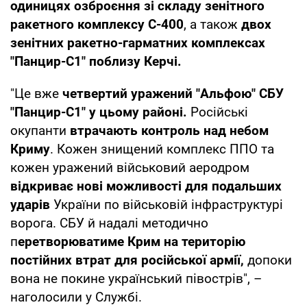
одиницях озброєння зі складу зенітного
ракетного комплексу С-400
, а також
двох
зенітних ракетно-гарматних комплексах
"Панцир-С1" поблизу Керчі.
"Це вже
четвертий уражений "Альфою" СБУ
"Панцир-С1" у цьому районі.
Російські
окупанти
втрачають контроль над небом
Криму
. Кожен знищений комплекс ППО та
кожен уражений військовий аеродром
відкриває нові можливості для подальших
ударів
України по військовій інфраструктурі
ворога. СБУ й надалі методично
п
еретворюватиме Крим на територію
постійних втрат для російської армії,
допоки
вона не покине український півострів", –
наголосили у Службі.