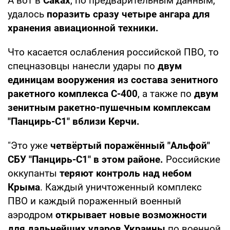
А вот в
Саках
, по предварительным данным,
удалось
поразить сразу четыре ангара для
хранения авиационной техники.
Что касается ослабления российской ПВО, то
спецназовцы нанесли удары по
двум
единицам вооружения из состава зенитного
ракетного комплекса С-400
, а также по
двум
зенитным ракетно-пушечным комплексам
"Панцирь-С1" вблизи Керчи.
"Это уже
четвёртый поражённый "Альфой"
СБУ "Панцирь-С1" в этом районе.
Российские
оккупанты
теряют контроль над небом
Крыма
. Каждый уничтоженный комплекс
ПВО и каждый пораженный военный
аэродром
открывает новые возможности
для дальнейших ударов Украины
по военной