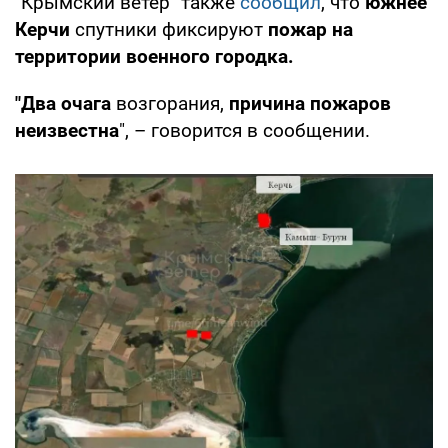
"Крымский ветер" также
сообщил
, что
южнее
Керчи
спутники фиксируют
пожар на
территории военного городка.
"Два очага
возгорания,
причина пожаров
неизвестна
", – говорится в сообщении.