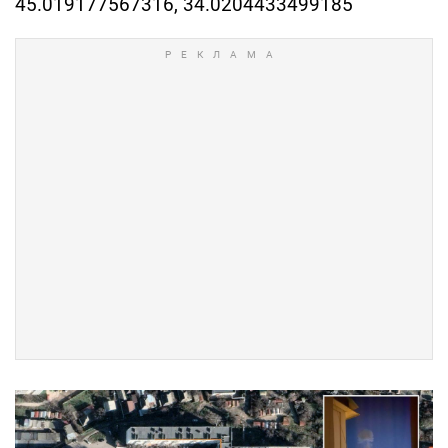
45.019177567316, 34.0204433499185