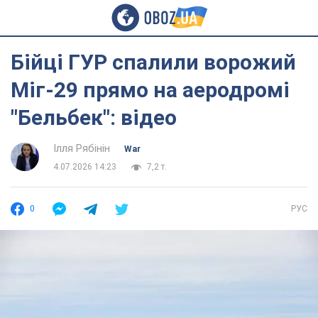
Бійці ГУР спалили ворожий
Міг-29 прямо на аеродромі
"Бельбек": відео
Ілля Рябінін
War
4.07.2026 14:23
7,2 т.
0
РУС