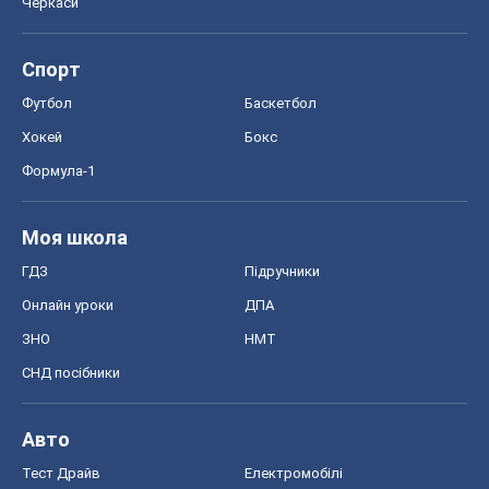
Черкаси
Спорт
Футбол
Баскетбол
Хокей
Бокс
Формула-1
Моя школа
ГДЗ
Підручники
Онлайн уроки
ДПА
ЗНО
НМТ
СНД посібники
Авто
Тест Драйв
Електромобілі