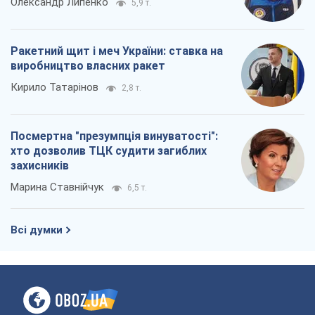
Олександр Липенко
5,9 т.
Ракетний щит і меч України: ставка на
виробництво власних ракет
Кирило Татарінов
2,8 т.
Посмертна "презумпція винуватості":
хто дозволив ТЦК судити загиблих
захисників
Марина Ставнійчук
6,5 т.
Всі думки