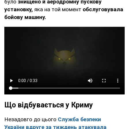
було
знищено й аеродромну пускову
установку,
яка на той момент
обслуговувала
бойову машину.
Що відбувається у Криму
Незадовго до цього
Служба безпеки
України
вдруге за тиждень
атакувала