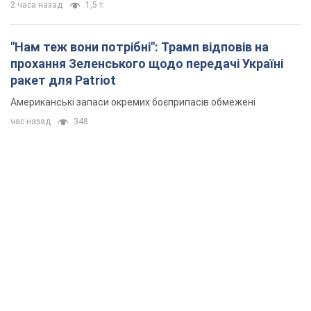
2 часа назад
1,5 т.
"Нам теж вони потрібні": Трамп відповів на
прохання Зеленського щодо передачі Україні
ракет для Patriot
Американські запаси окремих боєприпасів обмежені
час назад
348