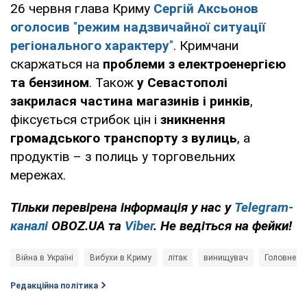
26 червня глава Криму
Сергій Аксьонов
оголосив
"
режим надзвичайної ситуації
регіонального характеру
"
. Кримчани
скаржаться на
проблеми з електроенергією
та бензином
. Також
у Севастополі
закрилася частина магазинів і ринків
,
фіксується стрибок цін і
зникнення
громадського транспорту з вулиць
, а
продуктів – з полиць у торговельних
мережах.
Тільки перевірена інформація у нас у
Telegram-
каналі
OBOZ.UA та
Viber
. Не ведіться на фейки!
Війна в Україні
Вибухи в Криму
літак
винищувач
Головне уп
Редакційна політика