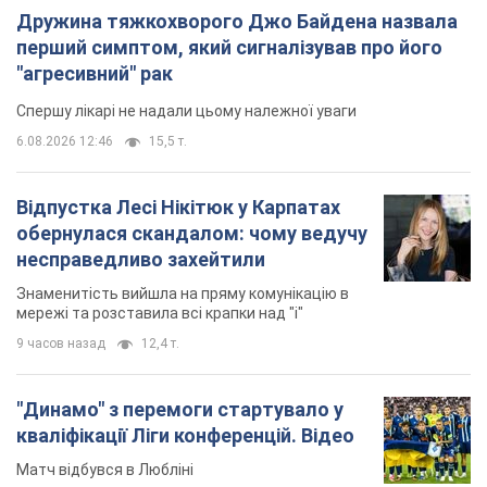
Дружина тяжкохворого Джо Байдена назвала
перший симптом, який сигналізував про його
"агресивний" рак
Спершу лікарі не надали цьому належної уваги
6.08.2026 12:46
15,5 т.
Відпустка Лесі Нікітюк у Карпатах
обернулася скандалом: чому ведучу
несправедливо захейтили
Знаменитість вийшла на пряму комунікацію в
мережі та розставила всі крапки над "і"
9 часов назад
12,4 т.
"Динамо" з перемоги стартувало у
кваліфікації Ліги конференцій. Відео
Матч відбувся в Любліні