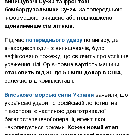
винищувачі Су-30
та
фронтові
бомбардувальники Су-24
. За попередньою
інформацією, знищено або
пошкоджено
щонайменше сім літаків.
Під час
попереднього удару
по ангару, де
знаходився один з винищувачів, було
зафіксовано пожежу, що свідчить про успішне
ураження цілі. Орієнтовна вартість машини
становить від 30 до 50 млн доларів США
,
залежно від комплектації.
Військово-морські сили України
заявили, що
українські удари по російській логістиці на
півострові є частиною довготривалої
багатоступеневої операції, ефект якої
накопичується роками.
Кожен новий етап