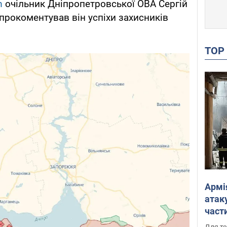
m
очільник Дніпропетровської ОВА Сергій
 прокоментував він успіхи захисників
TO
Армі
атаку
части
Фото
Для те