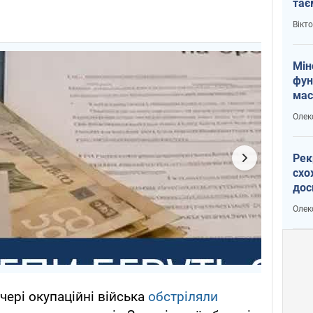
тає
і Пу
Вікт
Мін
фун
мас
Олек
Рек
схо
дос
виб
Олек
чері окупаційні війська
обстріляли