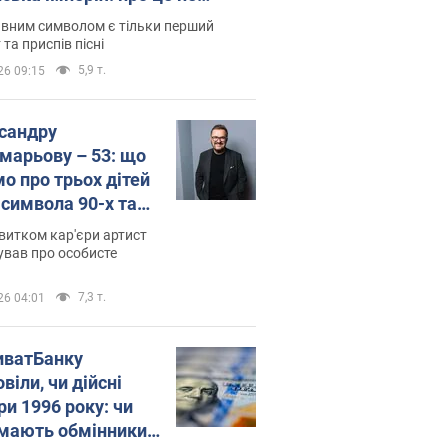
овідають у школі
вним символом є тільки перший
 та приспів пісні
5,9 т.
26 09:15
сандру
марьову – 53: що
мо про трьох дітей
-символа 90-х та
 вигляд вони
витком кар'єри артист
ть
ував про особисте
7,3 т.
26 04:01
иватБанку
віли, чи дійсні
ри 1996 року: чи
мають обмінники