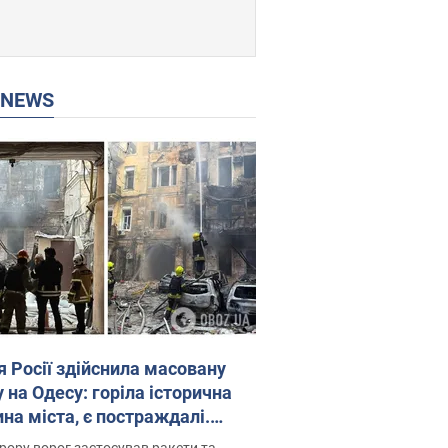
P NEWS
я Росії здійснила масовану
 на Одесу: горіла історична
на міста, є постраждалі.
 та відео
рору ворог застосував ракети та