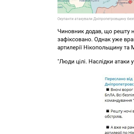
Чиновник додав, що решту но
зафіксовано. Однак уже вра
артилерiї Нiкопольщину та 
"Люди цiлi. Наслiдки атаки 