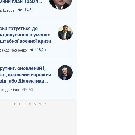
мний план Трампа
тіна?
14,6 т.
ор Швець
ськ готується до
кціонування в умовах
штабної воєнної кризи
18,9 т.
сандр Левченко
рутинг: оновлений і,
же, корисний ворожий
від, або Діалектика
агливого боягузтва
63
сандр Кірш