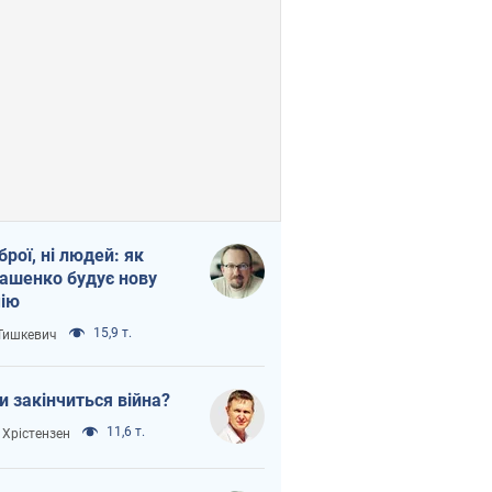
зброї, ні людей: як
ашенко будує нову
ію
15,9 т.
 Тишкевич
и закінчиться війна?
11,6 т.
 Хрістензен