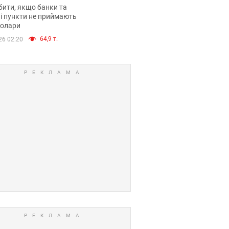
анки такі купюри
ити, якщо банки та
і пункти не приймають
долари
64,9 т.
26 02:20