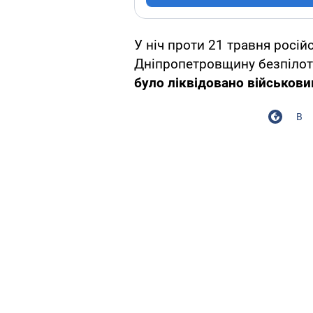
У ніч проти 21 травня росій
Дніпропетровщину безпіло
було ліквідовано військов
В