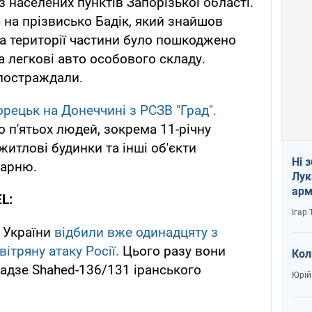
з населених пунктів Запорізької області.
 на прізвисько Бадік, який знайшов
На території частини було пошкоджено
ва легкові авто особового складу.
 постраждали.
орецьк на Донеччині з РСЗВ "Град".
 п'ятьох людей, зокрема 11-річну
итлові будинки та інші об'єкти
Ні 
карню.
Лук
арм
L:
Ігар
и України
відбили вже одинадцяту з
ітряну атаку Росії.
Цього разу вони
Кол
адзе Shahed-136/131 іранського
Юрій