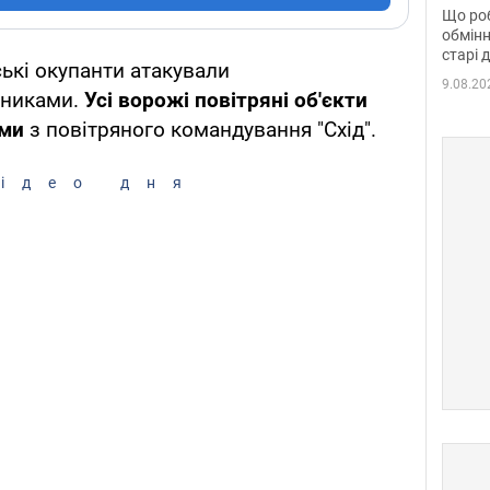
та б
Що роб
обмінн
старі 
ські окупанти атакували
9.08.20
тниками.
Усі ворожі повітряні об'єкти
ими
з повітряного командування "Схід".
ідео дня