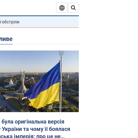
і обстріли
ливе
 була оригінальна версія
 України та чому її боялася
ська імперія: про це не