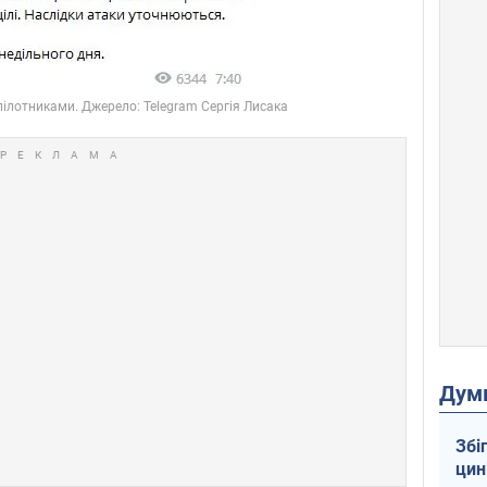
Дум
Збі
цин