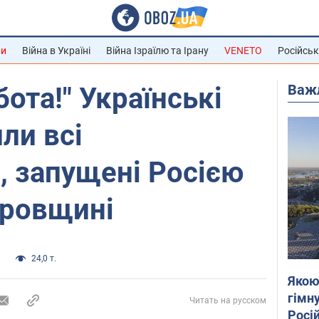
ни
Війна в Україні
Війна Ізраїлю та Ірану
VENETO
Російськ
Важ
ота!" Українські
ли всі
, запущені Росією
тровщині
а
24,0 т.
Якою
гімну
Читать на русском
Росій