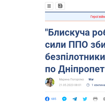
Герої вій
"Блискуча роб
сили ППО зби
безпілотники
по Дніпропе
Марина Погорілко
War
21.05.2023 08:01
1 хвилин
685