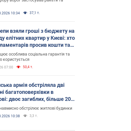
37,1 т.
8.2026 10:34
епи взяли гроші з бюджету на
у елітних квартир у Києві: хто
рламентарів просив кошти та
оселився
цює особлива соціальна гарантія та
ю користується
50,4 т.
26 07:00
йська армія обстріляла дві
ні багатоповерхівки в
ві: двоє загиблих, більше 20
раждалих
навмисно обстрілює житлові будинки
3,3 т.
8.2026 10:38