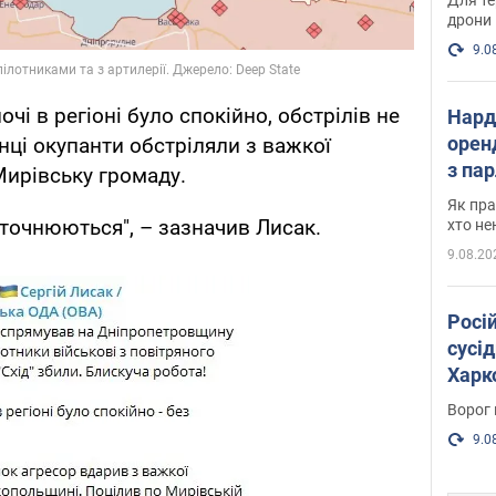
дрони
9.0
чi в регіоні було спокійно, обстрiлiв не
Нард
оренд
нці окупанти обстріляли з важкої
з па
Мирівську громаду.
де п
Як пра
уточнюються", – зазначив Лисак.
хто не
9.08.20
Росі
сусід
Харко
пост
Ворог 
9.0