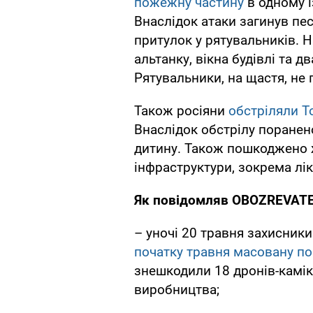
пожежну частину
в одному і
Внаслідок атаки загинув пес
притулок у рятувальників. 
альтанку, вікна будівлі та д
Рятувальники, на щастя, не
Також росіяни
обстріляли Т
Внаслідок обстрілу поранено
дитину. Також пошкоджено ж
інфраструктури, зокрема лі
Як повідомляв OBOZREVATE
– уночі 20 травня захисник
початку травня масовану пов
знешкодили 18 дронів-камік
виробництва;