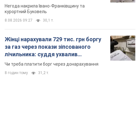
Відео
Негода накрила Івано-Франківщину та
курортний Буковель
8.08.2026 09:27
30,1 т.
Жінці нарахували 729 тис. грн боргу
за газ через покази зіпсованого
лічильника: суддя ухвалив
неочікуване рішення
Чи треба платити борг через донарахування
8 годин тому
31,2 т.