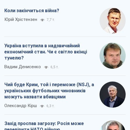
Коли закінчиться війна?
Юрій Хрістензен
7,7 т.
Україна вступила в надзвичайний
економічний стан. Чи є світло вкінці
тунелю?
Вадим Денисенко
6,5 т.
Чий буде Крим, той і переможе (NSJ), а
українських футбольних чиновників
можуть назвати вбивцями
Олександр Кірш
6,3 т.
Захід проспав загрозу: Росія може
перевірити НАТО війною