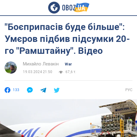
"Боєприпасів буде більше":
Умєров підбив підсумки 20-
го "Рамштайну". Відео
Михайло Левакін
War
19.03.2024 21:50
67,6 т.
133
РУС