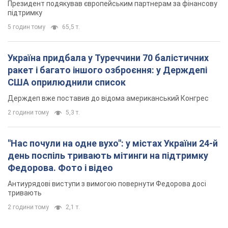
Президент подякував європейським партнерам за фінансову
підтримку
5 годин тому
65,5 т.
Україна придбала у Туреччини 70 балістичних
ракет і багато іншого озброєння: у Держдепі
США оприлюднили список
Держдеп вже поставив до відома американський Конгрес
2 години тому
5,3 т.
"Нас почули на одне вухо": у містах України 24-й
день поспіль тривають мітинги на підтримку
Федорова. Фото і відео
Антиурядові виступи з вимогою повернути Федорова досі
тривають
2 години тому
2,1 т.