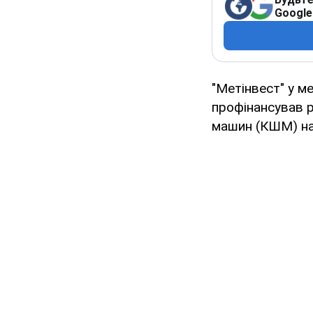
Google
"Метінвест" у м
профінансував 
машин (КШМ) на 