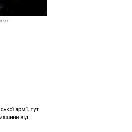
ької армії, тут
 машини від