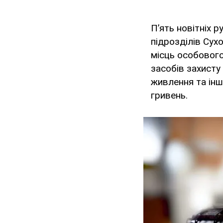
П’ять новітніх р
підрозділів Сух
місць особового
засобів захисту
живлення та інш
гривень.