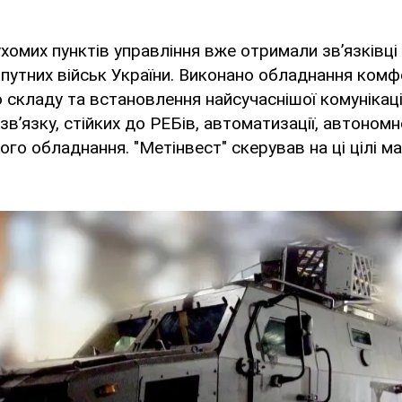
ухомих пунктів управління вже отримали зв’язківці
опутних військ України. Виконано обладнання ком
 складу та встановлення найсучаснішої комунікацій
 зв’язку, стійких до РЕБів, автоматизації, автоном
ого обладнання. "Метінвест" скерував на ці цілі м