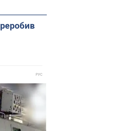
ереробив
РУС