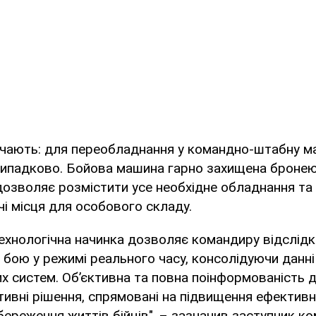
ачають: для переобладнання у командно-штабну м
випадково. Бойова машина гарно захищена бронею,
дозволяє розмістити усе необхідне обладнання та
і місця для особового складу.
ехнологічна начинка дозволяє командиру відслід
і бою у режимі реального часу, консолідуючи данні
их систем. Об’єктивна та повна поінформованість
ивні рішення, спрямовані на підвищення ефективн
збереження життів бійців", – зазначив заступник к