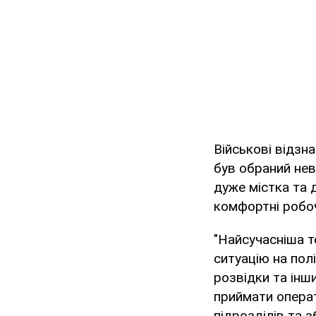
Військові відзн
був обраний не
дуже містка та 
комфортні робоч
"Найсучасніша т
ситуацію на пол
розвідки та інш
приймати операт
підрозділів та 