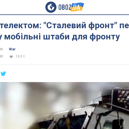
нтелектом: "Сталевий фронт" п
 у мобільні штаби для фронту
ук
War
40
10,9 т.