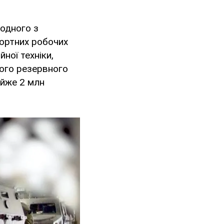
 одного з
фортних робочих
ної техніки,
ного резервного
айже 2 млн