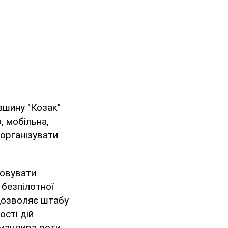
ашину "Козак"
 мобільна,
 організувати
ковувати
 безпілотної
 дозволяє штабу
ості дій
омандира роти