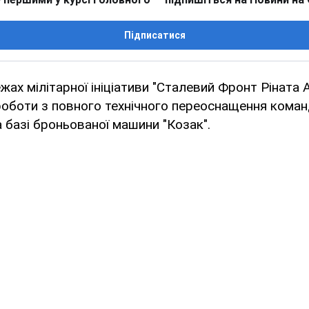
Підписатися
ежах мілітарної ініціативи "Сталевий Фронт Ріната 
роботи з повного технічного переоснащення кома
базі броньованої машини "Козак".