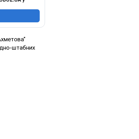
Ахметова"
ндно-штабних