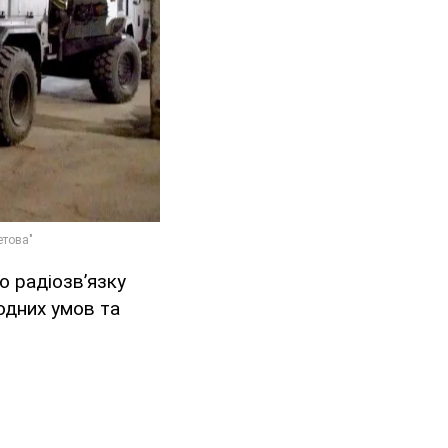
о радіозв’язку
годних умов та