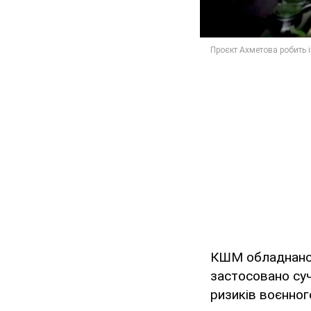
КШМ обладнано з
застосовано суч
ризиків воєнног