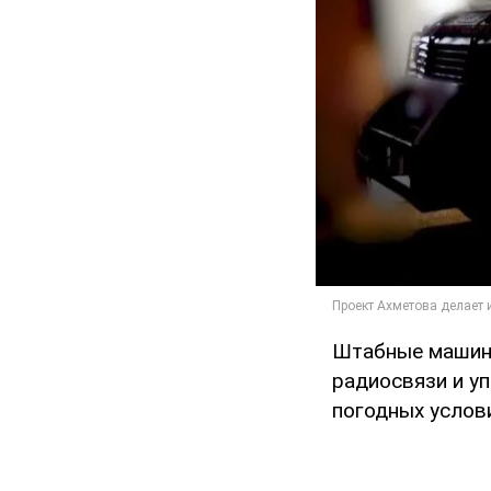
Штабные машины
радиосвязи и у
погодных услови