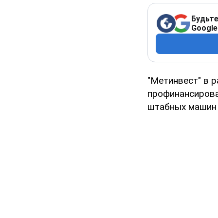
Будьте
Google
"Метинвест" в 
профинансирова
штабных машин 