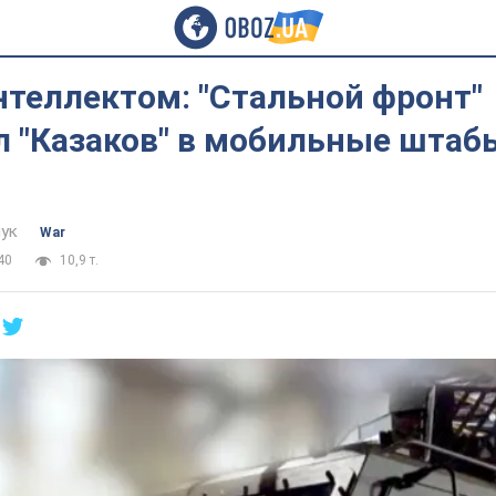
нтеллектом: "Стальной фронт"
л "Казаков" в мобильные штаб
ук
War
40
10,9 т.