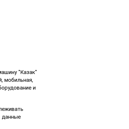
ашину "Казак"
, мобильная,
борудование и
слеживать
я данные