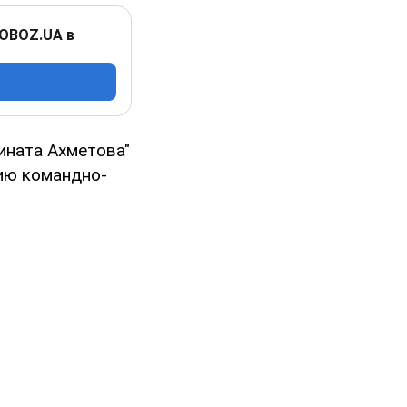
 OBOZ.UA в
ината Ахметова"
ию командно-