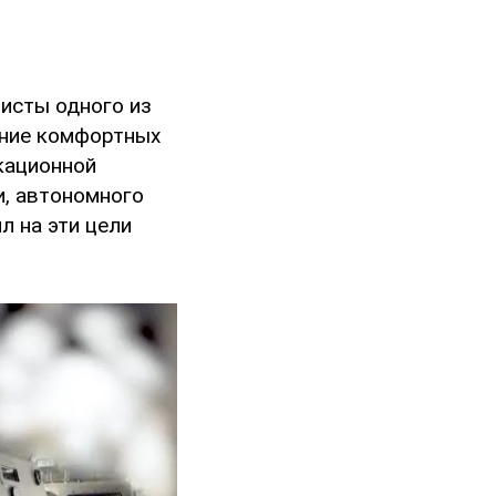
исты одного из
ание комфортных
кационной
и, автономного
л на эти цели