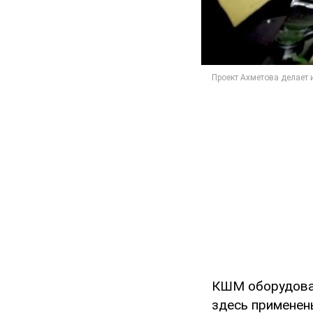
КШМ оборудован
здесь применен