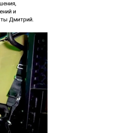
шения,
ений и
оты Дмитрий.