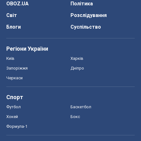
OBOZ.UA
Політика
Світ
Розслідування
Блоги
Суспільство
Регіони України
Київ
Харків
Запоріжжя
Дніпро
Черкаси
Спорт
Футбол
Баскетбол
Хокей
Бокс
Формула-1