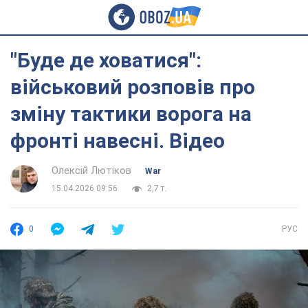
"Буде де ховатися":
військовий розповів про
зміну тактики ворога на
фронті навесні. Відео
Олексій Лютіков
War
15.04.2026 09:56
2,7 т.
0
РУС