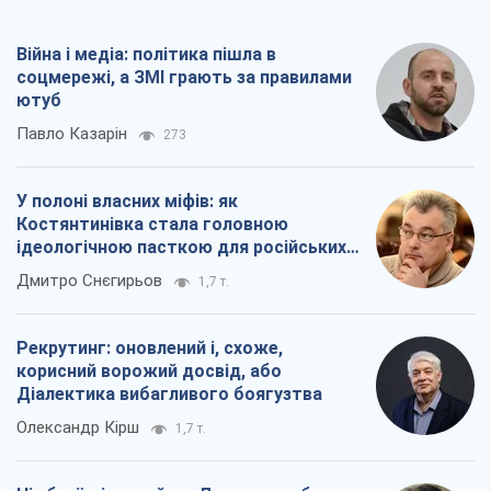
Війна і медіа: політика пішла в
соцмережі, а ЗМІ грають за правилами
ютуб
Павло Казарін
273
У полоні власних міфів: як
Костянтинівка стала головною
ідеологічною пасткою для російських
окупантів
Дмитро Снєгирьов
1,7 т.
Рекрутинг: оновлений і, схоже,
корисний ворожий досвід, або
Діалектика вибагливого боягузтва
Олександр Кірш
1,7 т.