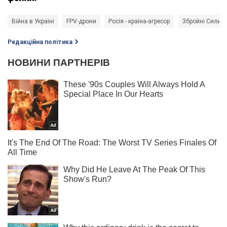
Війна в Україні
FPV-дрони
Росія - країна-агресор
Збройні Сили У
Редакційна політика