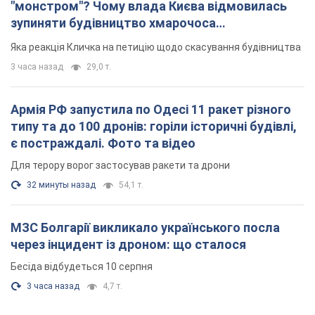
"монстром"? Чому влада Києва відмовилась
зупиняти будівництво хмарочоса
"московського вірянина"
Яка реакція Кличка на петицію щодо скасування будівництва
3 часа назад
29,0 т.
Армія РФ запустила по Одесі 11 ракет різного
типу та до 100 дронів: горіли історичні будівлі,
є постраждалі. Фото та відео
Для терору ворог застосував ракети та дрони
32 минуты назад
54,1 т.
МЗС Болгарії викликало українського посла
через інцидент із дроном: що сталося
Бесіда відбудеться 10 серпня
3 часа назад
4,7 т.