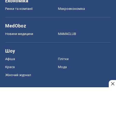
Економіка
Ринки та компанії
Макроекономіка
MedOboz
Новини медицини
MAMACLUB
Шоу
Афіша
Плітки
Краса
Мода
Жіночий журнал