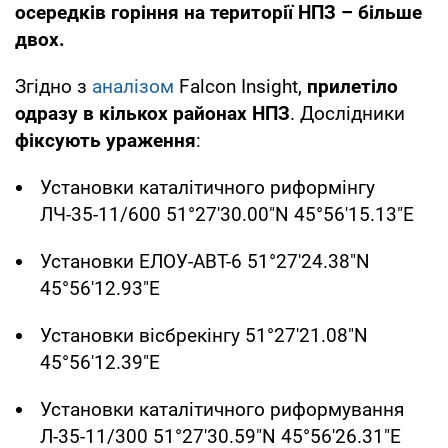
осередків горіння на території НПЗ – більше
двох.
Згідно з
аналізом
Falcon Insight,
прилетіло
одразу в кількох районах НПЗ
. Дослідники
фіксують ураження
:
Установки каталітичного риформінгу
ЛЧ-35-11/600 51°27'30.00"N 45°56'15.13"E
Установки ЕЛОУ-АВT-6 51°27'24.38"N
45°56'12.93"E
Установки вісбрекінгу 51°27'21.08"N
45°56'12.39"E
Установки каталітичного риформування
Л-35-11/300 51°27'30.59"N 45°56'26.31"E