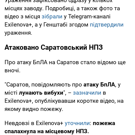
Ураження зафіксовано одразу у кількох
місцях заводу. Подробиці, а також фото та
відео з місця
зібрали
у Telegram-каналі
Exilenova+, а у Генштабі згодом
підтвердили
ураження.
Атаковано Саратовський НПЗ
Про атаку БпЛА на Саратов стало відомо ще
вночі.
"Саратов, повідомляють про
атаку БпЛА
, у
місті
лунають вибухи
", –
зазначили
в
Exilenova+, опублікувавши коротке відео, на
якому видно пожежу.
Невдовзі в Exilenova+
уточнили
:
пожежа
спалахнула на місцевому НПЗ.