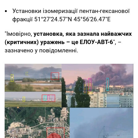
Установки ізомеризації пентан-гексанової
фракції 51°27'24.57"N 45°56'26.47"E
"Імовірно,
установка, яка зазнала найважчих
(критичних) уражень – це ЕЛОУ-АВT-6
", –
зазначено у повідомленні.