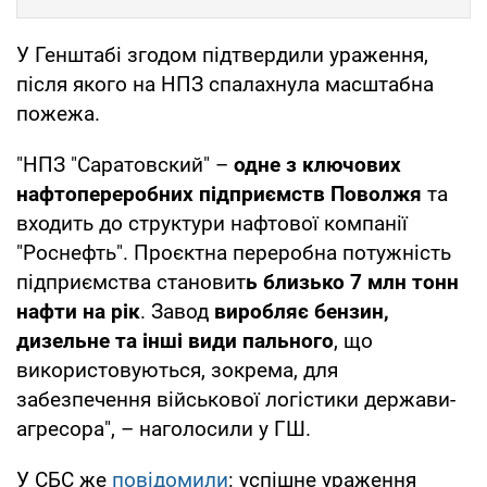
У Генштабі згодом підтвердили ураження,
після якого на НПЗ спалахнула масштабна
пожежа.
"НПЗ "Саратовский" –
одне з ключових
нафтопереробних підприємств Поволжя
та
входить до структури нафтової компанії
"Роснефть". Проєктна переробна потужність
підприємства становит
ь близько 7 млн тонн
нафти на рік
. Завод
виробляє бензин,
дизельне та інші види пального
, що
використовуються, зокрема, для
забезпечення військової логістики держави-
агресора", – наголосили у ГШ.
У СБС же
повідомили
: успішне ураження