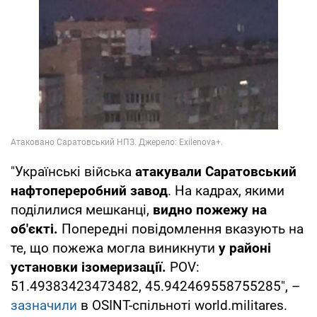
"Українські війська
атакували Саратовський
нафтопереробний завод
. На кадрах, якими
поділилися мешканці,
видно пожежу на
об'єкті.
Попередні повідомлення вказують на
те, що пожежа могла виникнути
у районі
установки ізомеризації.
POV:
51.49383423473482, 45.942469558755285", –
зазначили
в OSINT-спільноті world.militares.