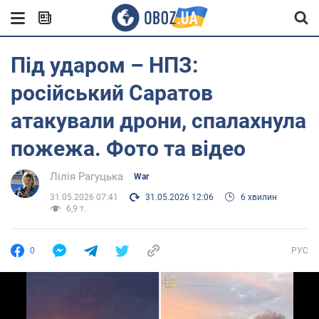
Під ударом – НПЗ:
російський Саратов
атакували дрони, спалахнула
пожежа. Фото та відео
Лілія Рагуцька
War
31.05.2026 07:41
31.05.2026 12:06
6 хвилин
6,9 т.
0
РУС