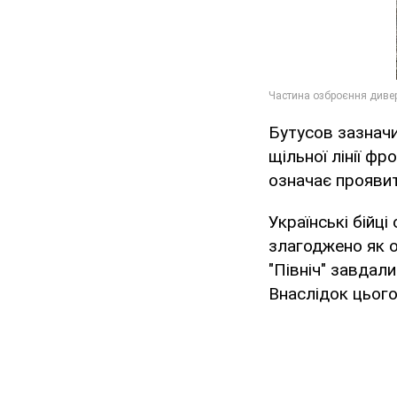
Бутусов зазначив
щільної лінії ф
означає проявит
Українські бійц
злагоджено як о
"Північ" завдали
Внаслідок цього