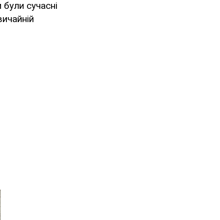
и були сучасні
вичайній