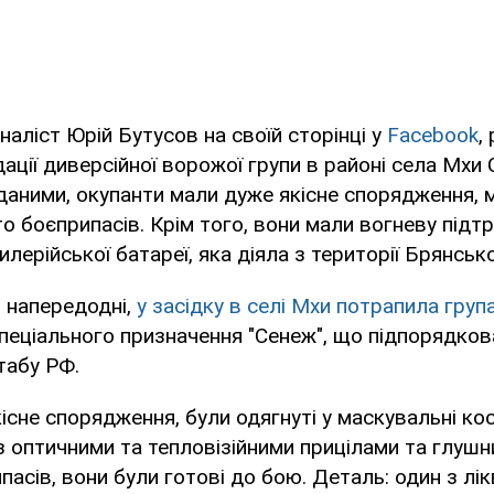
наліст Юрій Бутусов на своїй сторінці у
Facebook
,
дації диверсійної ворожої групи в районі села Мхи
 даними, окупанти мали дуже якісне спорядження, 
о боєприпасів. Крім того, вони мали вогневу підтр
лерійської батареї, яка діяла з території Брянсько
 напередодні,
у засідку в селі Мхи потрапила груп
пеціального призначення "Сенеж", що підпорядко
табу РФ.
кісне спорядження, були одягнуті у маскувальні к
з оптичними та тепловізійними прицілами та глушн
пасів, вони були готові до бою. Деталь: один з лі