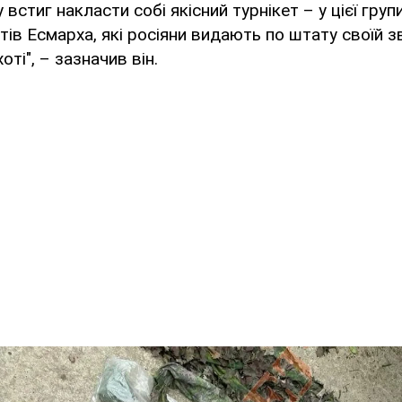
 встиг накласти собі якісний турнікет – у цієї груп
утів Есмарха, які росіяни видають по штату своїй з
оті", – зазначив він.