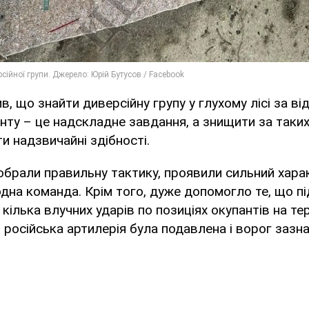
, що знайти диверсійну групу у глухому лісі за ві
ронту – це надскладне завдання, а знищити за таки
и надзвичайні здібності.
і обрали правильну тактику, проявили сильний харак
дна команда. Крім того, дуже допомогло те, що п
 кілька влучних ударів по позиціях окупантів на те
 російська артилерія була подавлена і ворог зазна