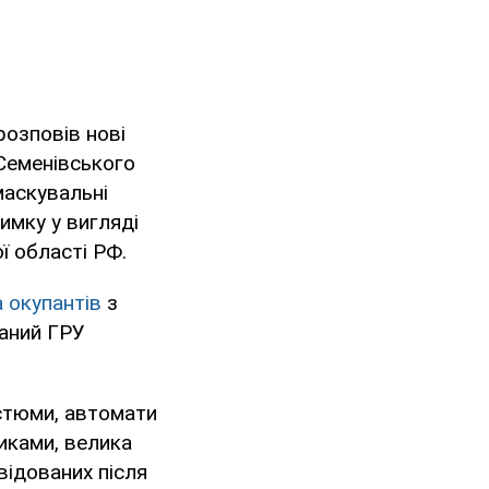
 розповів нові
 Семенівського
маскувальні
имку у вигляді
ї області РФ.
а окупантів
з
ваний ГРУ
остюми, автомати
иками, велика
квідованих після