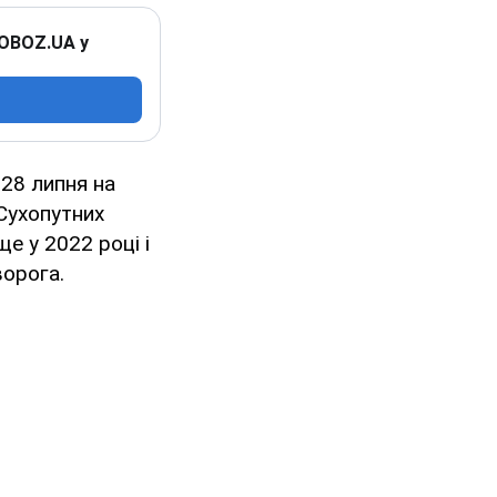
 OBOZ.UA у
 28 липня на
Сухопутних
е у 2022 році і
ворога.