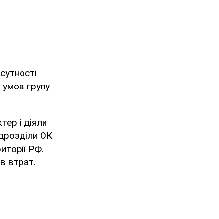
дсутності
х умов групу
тер і діяли
ідрозділи ОК
риторії РФ.
в втрат.