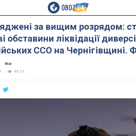
ряджені за вищим розрядом: с
ві обставини ліквідації диверс
ійських ССО на Чернігівщині. 
War
9
60,3 т.