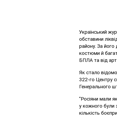
Український жур
обставини лікві
району. За його
костюми й багат
БПЛА та від арти
Як стало відомо
322-го Центру с
Генерального ш
"Росіяни мали я
у кожного були 
кількість боєпри