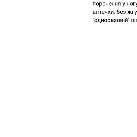
поранення у ногу
аптечки, без жг
"одноразовій" піх