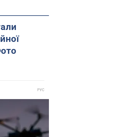
тали
ійної
Фото
РУС