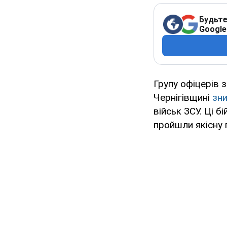
Будьте
Google
Групу офіцерів з
Чернігівщині
зн
військ ЗСУ. Ці 
пройшли якісну 