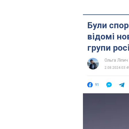
Були спо
відомі но
групи рос
Ольга Ліпич
2.08.2024 03:4
91