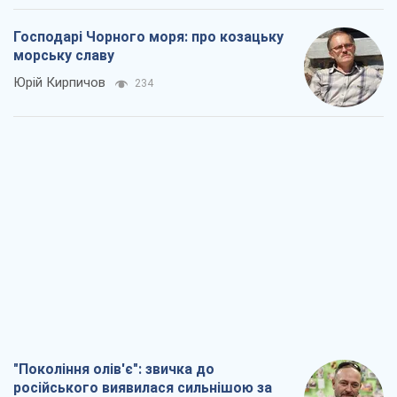
"Покоління олів'є": звичка до
російського виявилася сильнішою за
війну
Руслан Горовий
2,1 т.
Ось кінцева мета російського
масованого удару
Ігор Чернецький
3,5 т.
Від Wildberries до ВТБ: як один удар
може запустити ланцюгову реакцію в
Росії