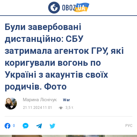
Були завербовані
дистанційно: СБУ
затримала агенток ГРУ, які
коригували вогонь по
Україні з акаунтів своїх
родичів. Фото
Марина Ліснічук
War
21.11.2024 11:01
3,5 т.
0
РУС