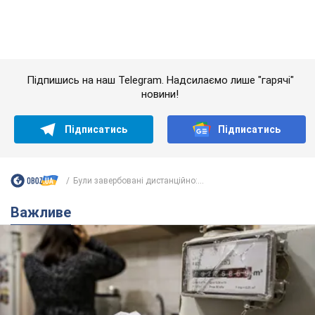
Важливе
Жінці нарахували 729 тис. грн боргу за газ через
покази зіпсованого лічильника: суддя ухвалив
неочікуване рішення
Чи треба платити борг через донарахування
5 часов назад
6,8 т.