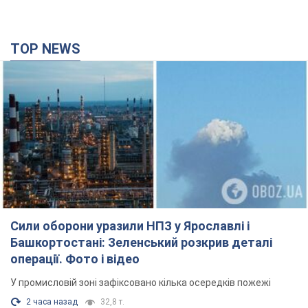
Сили оборони уразили НПЗ у Ярославлі і
Башкортостані: Зеленський розкрив деталі
операції. Фото і відео
У промисловій зоні зафіксовано кілька осередків пожежі
2 часа назад
32,8 т.
Росія атакувала залізничну станцію в Лозовій
на Харківщині: є загиблі і поранені
Внаслідок удару БПЛА пошкоджено вокзал, контактну мережу
та рухомий склад, рух поїздів до станції тимчасово
призупинили
3 часа назад
3,0 т.
ВАКС обрав запобіжний захід експосолці
України у США Стефанішиній: що відомо про
справу