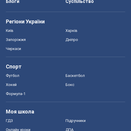
Хокей
Бокс
Формула-1
Моя школа
ГДЗ
Підручники
Онлайн уроки
ДПА
ЗНО
НМТ
СНД посібники
Авто
Тест Драйв
Електромобілі
Акції
Сервіс
Food Oboz
Рецепти
Напої