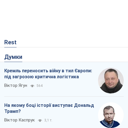
Віктор Ягун
564
На якому боці історії виступає Дональд
Трамп?
Віктор Каспрук
3,1 т.
Господарі Чорного моря: про козацьку
морську славу
Юрій Кирпичов
234