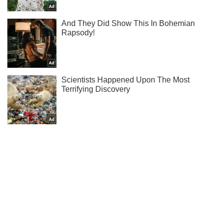
Підпишись на наш Telegram. Надсилаємо лише "гарячі"
новини!
Підписатись
Підписатись
Були завербовані дистанційно:...