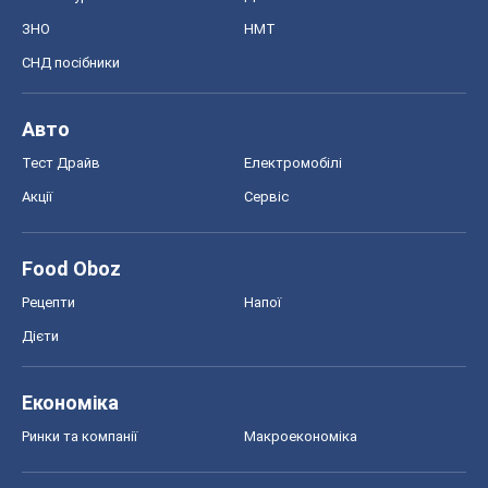
Дієти
Економіка
Ринки та компанії
Макроекономіка
MedOboz
Новини медицини
MAMACLUB
Шоу
Афіша
Плітки
Краса
Мода
Жіночий журнал