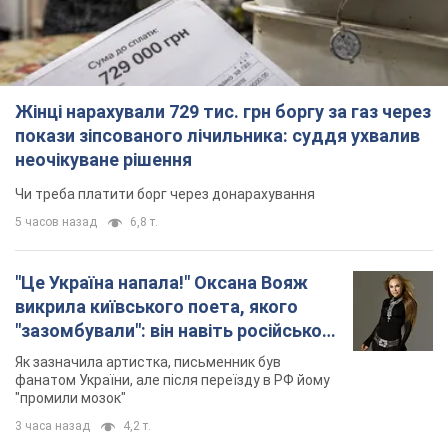
"Це Україна напала!" Оксана Вояж
викрила київського поета, якого
"зазомбували": він навіть російської
не знав, а тепер хоче геноциду
Як зазначила артистка, письменник був
українців
фанатом України, але після переїзду в РФ йому
"промили мозок"
3 часа назад
4,2 т.
"Був знесилений": в Україні врятували
пораненого грифа, який обрав для
себе нетиповий маршрут. Фото
Травмованого птаха виявили на межі Київщині
та Черкащини
4 часа назад
2,1 т.