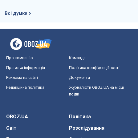
Редакційна політика
Журналісти OBOZ.UA на місці
подій
OBOZ.UA
Політика
Світ
Розслідування
Блоги
Суспільство
Регіони України
Київ
Харків
Запоріжжя
Дніпро
Черкаси
Спорт
Футбол
Баскетбол