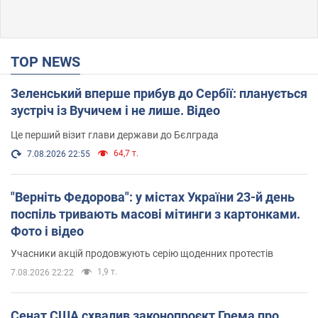
TOP NEWS
Зеленський вперше прибув до Сербії: планується
зустріч із Вучичем і не лише. Відео
Це перший візит глави держави до Бєлграда
64,7 т.
7.08.2026 22:55
"Верніть Федорова": у містах України 23-й день
поспіль тривають масові мітинги з картонками.
Фото і відео
Учасники акцій продовжують серію щоденних протестів
1,9 т.
7.08.2026 22:22
Сенат США схвалив законопроєкт Грема про