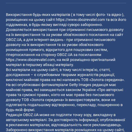
Використання будь-яких матеріалів ( в тому числі фото- та відео-),
розміщених на цьому сайті
https://www.obozrevatel.com
та всіх його
піддоменах, в будь-якому вигляді суворо заборонено.
Дозволяється використання при отриманні письмового дозволу
на їх використання та за умови обов'язкового посилання на сайт
OBOZ.UA, а для інтернет-видань - при отриманні письмового
дозволу на їх використання та за умови обов'язкового
розміщення прямого, відкритого для пошукових систем,
гіперпосилання на сторінку OBOZ.UA за посиланням
https://www.obozrevatel.com
, на якій розміщено оригінальний
матеріал в першому абзаці матеріалу.
Всі матеріали на цьому сайті, в тому числі інтерв’ю, статті,
дослідження – є службовими творами журналістів редакції,
виключні майнові права на які належать ТОВ «Золота середина».
На всі опубліковані фотоматеріали Getty Images редакція має
майнові права, які захищаються законом України «Про авторські
права та суміжні права», ніхто не має права без письмового
дозволу ТОВ «Золота середина» їх використовувати, вони не
підлягають подальшому відтворенню, перекладу, поширенню в
будь-якій формі.
Редакція OBOZ.UA може не поділяти точку зору, викладену в
авторському матеріалі. За достовірність інформації, опублікованої
в рекламних матеріалах, відповідальність несе рекламодавець.
Заборонено використання матеріалів розміщених на цьому сайті,