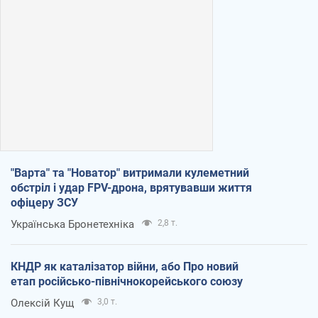
"Варта" та "Новатор" витримали кулеметний
обстріл і удар FPV-дрона, врятувавши життя
офіцеру ЗСУ
Українська Бронетехніка
2,8 т.
КНДР як каталізатор війни, або Про новий
етап російсько-північнокорейського союзу
Олексій Кущ
3,0 т.