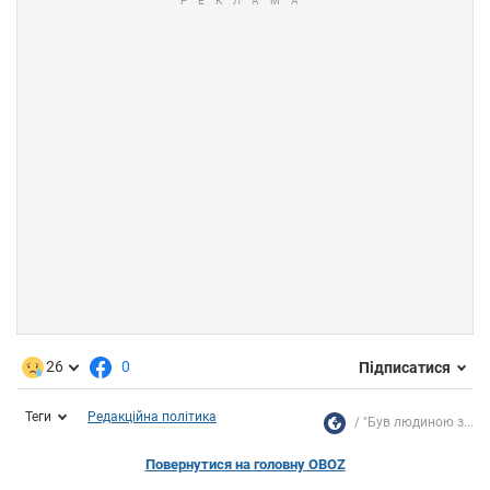
26
0
Підписатися
Теги
Редакційна політика
"Був людиною з...
Повернутися на головну OBOZ