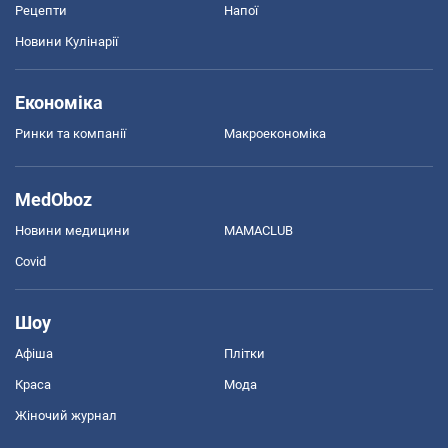
Рецепти
Напої
Новини Кулінарії
Економіка
Ринки та компанії
Макроекономіка
MedOboz
Новини медицини
MAMACLUB
Covid
Шоу
Афіша
Плітки
Краса
Мода
Жіночий журнал