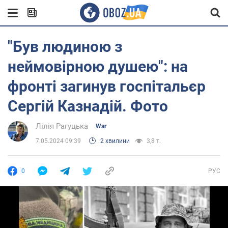
"Був людиною з
неймовірною душею": на
фронті загинув госпітальєр
Сергій Казнадій. Фото
Лілія Рагуцька
War
7.05.2024 09:39
2 хвилини
3,8 т.
0
РУС