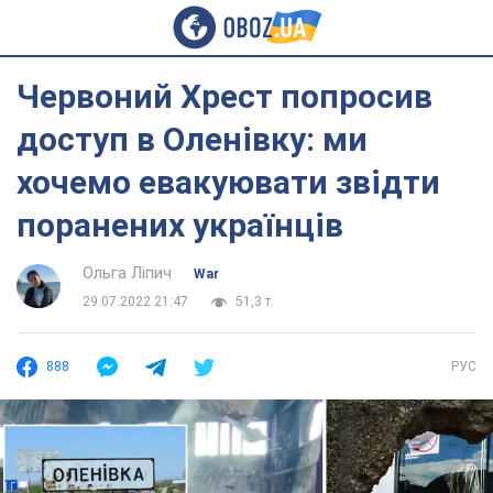
Червоний Хрест попросив
доступ в Оленівку: ми
хочемо евакуювати звідти
поранених українців
Ольга Ліпич
War
29.07.2022 21:47
51,3 т.
888
РУС