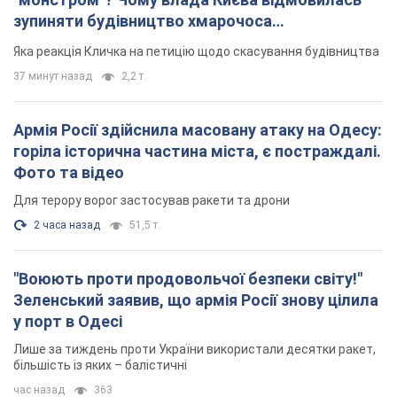
зупиняти будівництво хмарочоса
"московського вірянина"
Яка реакція Кличка на петицію щодо скасування будівництва
37 минут назад
2,2 т.
Армія Росії здійснила масовану атаку на Одесу:
горіла історична частина міста, є постраждалі.
Фото та відео
Для терору ворог застосував ракети та дрони
2 часа назад
51,5 т.
"Воюють проти продовольчої безпеки світу!"
Зеленський заявив, що армія Росії знову цілила
у порт в Одесі
Лише за тиждень проти України використали десятки ракет,
більшість із яких – балістичні
час назад
363