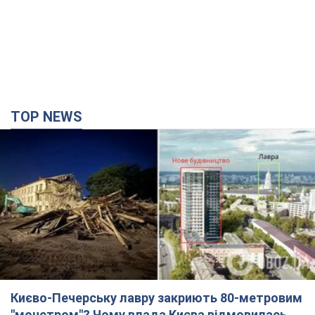
TOP NEWS
Києво-Печерську лавру закриють 80-метровим
"монстром"? Чому влада Києва відмовилась