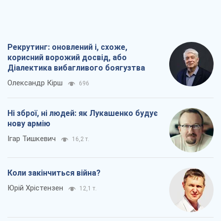
Рекрутинг: оновлений і, схоже,
корисний ворожий досвід, або
Діалектика вибагливого боягузтва
Олександр Кірш
696
Ні зброї, ні людей: як Лукашенко будує
нову армію
Ігар Тишкевич
16,2 т.
Коли закінчиться війна?
Юрій Хрістензен
12,1 т.