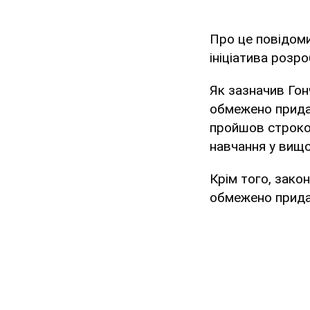
Про це повідоми
ініціатива розр
Як зазначив Гон
обмежено придат
пройшов строков
навчання у вищо
Крім того, зако
обмежено придат