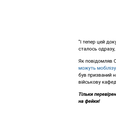
"І тепер цей до
сталось одразу,
Як повідомляв 
можуть мобіліз
був призваний н
військову кафед
Тільки перевіре
на фейки!