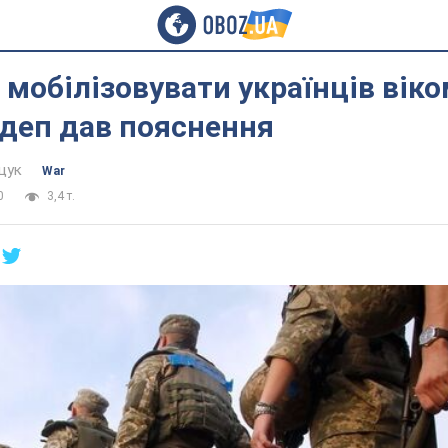
 мобілізовувати українців віко
рдеп дав пояснення
щук
War
0
3,4 т.