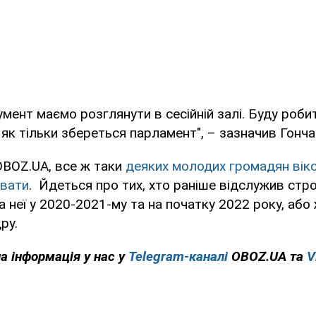
кумент маємо розглянути в сесійній залі. Буду роби
 як тільки збереться парламент", – зазначив Гонча
OBOZ.UA, все ж таки
деяких молодих громадян віко
увати
. Йдеться про тих, хто раніше відслужив стр
а неї у 2020-2021-му та на початку 2022 року, або 
ру.
на інформація у нас у
Telegram-каналі
OBOZ.UA та
V