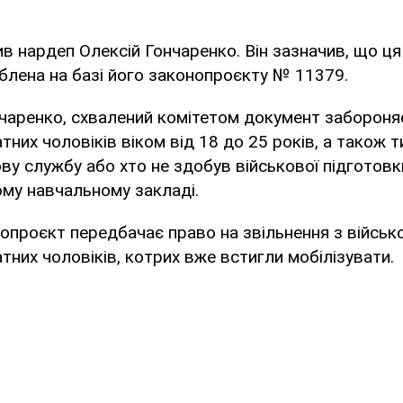
в нардеп Олексій Гончаренко. Він зазначив, що ц
облена на базі його законопроєкту № 11379.
чаренко, схвалений комітетом документ забороня
них чоловіків віком від 18 до 25 років, а також ти
у службу або хто не здобув військової підготовки
му навчальному закладі.
нопроєкт передбачає право на звільнення з військ
них чоловіків, котрих вже встигли мобілізувати.