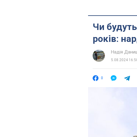
Чи будуть
років: на
Надія Дани
5.08.2024 16:5
0