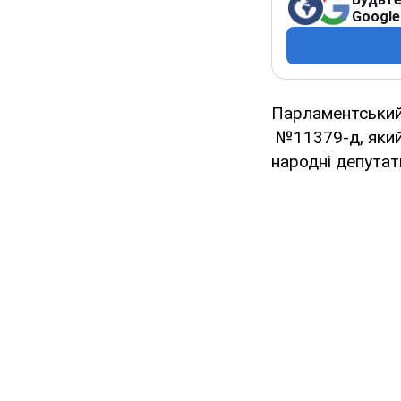
Google
Парламентський
№11379-д, яки
народні депутат