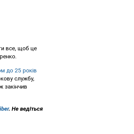
ти все, щоб це
ренко.
м до 25 років
окову службу,
ж закінчив
iber
. Не ведіться