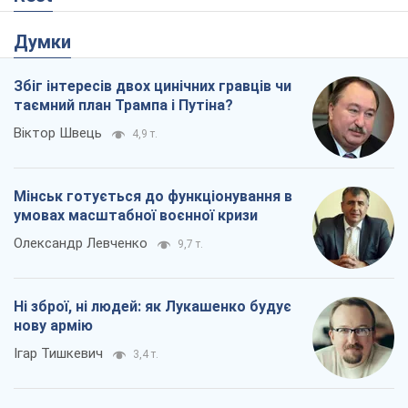
Думки
Збіг інтересів двох цинічних гравців чи
таємний план Трампа і Путіна?
Віктор Швець
4,9 т.
Мінськ готується до функціонування в
умовах масштабної воєнної кризи
Олександр Левченко
9,7 т.
Ні зброї, ні людей: як Лукашенко будує
нову армію
Ігар Тишкевич
3,4 т.