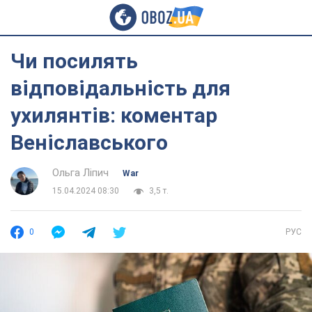
Чи посилять
відповідальність для
ухилянтів: коментар
Веніславського
Ольга Ліпич
War
15.04.2024 08:30
3,5 т.
0
РУС