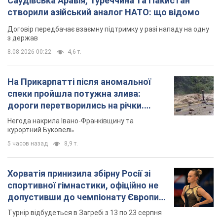
Саудівська Аравія, Туреччина та Пакистан
створили азійський аналог НАТО: що відомо
Договір передбачає взаємну підтримку у разі нападу на одну
з держав
8.08.2026 00:22
4,6 т.
На Прикарпатті після аномальної
спеки пройшла потужна злива:
дороги перетворились на річки.
Відео
Негода накрила Івано-Франківщину та
курортний Буковель
5 часов назад
8,9 т.
Хорватія принизила збірну Росії зі
спортивної гімнастики, офіційно не
допустивши до чемпіонату Європи
основних спортсменів
Турнір відбудеться в Загребі з 13 по 23 серпня