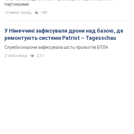
партнерами
13 минут назад
180
У Німеччині зафіксували дрони над базою, де
ремонтують системи Patriot – Tagesschau
Служба охорони зафіксувала шість прольотів БПЛА
2 часа назад
2,3 т.