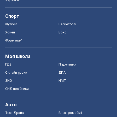
Черкаси
Спорт
Футбол
Баскетбол
Хокей
Бокс
Формула-1
Моя школа
ГДЗ
Підручники
Онлайн уроки
ДПА
ЗНО
НМТ
СНД посібники
Авто
Тест Драйв
Електромобілі