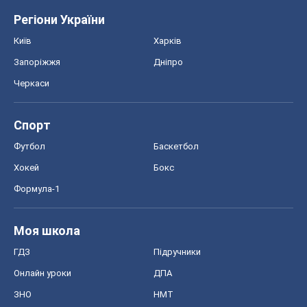
Регіони України
Київ
Харків
Запоріжжя
Дніпро
Черкаси
Спорт
Футбол
Баскетбол
Хокей
Бокс
Формула-1
Моя школа
ГДЗ
Підручники
Онлайн уроки
ДПА
ЗНО
НМТ