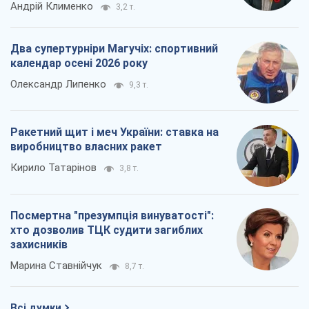
Андрій Клименко
3,2 т.
Два супертурніри Магучіх: спортивний
календар осені 2026 року
Олександр Липенко
9,3 т.
Ракетний щит і меч України: ставка на
виробництво власних ракет
Кирило Татарінов
3,8 т.
Посмертна "презумпція винуватості":
хто дозволив ТЦК судити загиблих
захисників
Марина Ставнійчук
8,7 т.
Всі думки