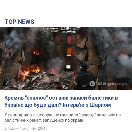
TOP NEWS
Кремль "спалює" останні запаси балістики в
Україні: що буде далі? Інтерв’ю з Шарпом
У липні країна-агресорка встановила "рекорд" за кількістю
балістичних ракет, запущених по Україні
2 години тому
28,4 т.