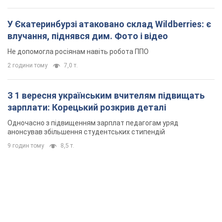
У Єкатеринбурзі атаковано склад Wildberries: є
влучання, піднявся дим. Фото і відео
Не допомогла росіянам навіть робота ППО
2 години тому
7,0 т.
З 1 вересня українським вчителям підвищать
зарплати: Корецький розкрив деталі
Одночасно з підвищенням зарплат педагогам уряд
анонсував збільшення студентських стипендій
9 годин тому
8,5 т.