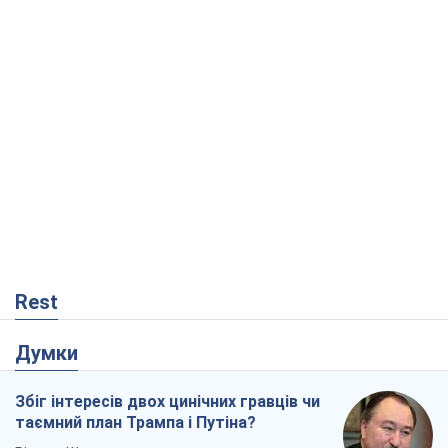
Rest
Думки
Збіг інтересів двох цинічних гравців чи
таємний план Трампа і Путіна?
Віктор Швець
2,8 т.
Мінськ готується до функціонування в
умовах масштабної воєнної кризи
Олександр Левченко
5,2 т.
Коли закінчиться війна?
Юрій Хрістензен
555