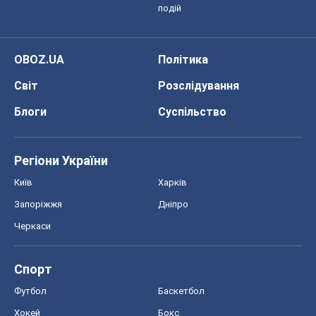
Запоріжжя
Дніпро
Черкаси
Спорт
Футбол
Баскетбол
Хокей
Бокс
Формула-1
Моя школа
ГДЗ
Підручники
Онлайн уроки
ДПА
ЗНО
НМТ
СНД посібники