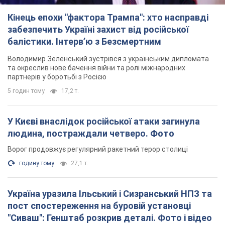
людина, постраждали четверо. Фото
Ворог продовжує регулярний ракетний терор столиці
годину тому
27,1 т.
Україна уразила Ільський і Сизранський НПЗ та
пост спостереження на буровій установці
"Сиваш": Генштаб розкрив деталі. Фото і відео
Росію область всю ніч атакували БПЛА
5 годин тому
3,4 т.