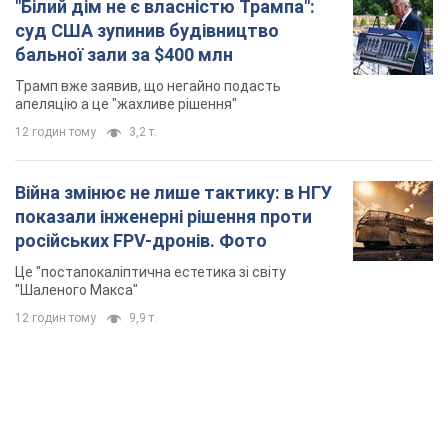
Це "постапокаліптична естетика зі світу
"Шаленого Макса"
12 годин тому
9,9 т.
TOP NEWS