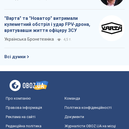
Про компанію
Команда
Правова інформація
Політика конфіденційності
Реклама на сайті
Документи
Редакційна політика
Журналісти OBOZ.UA на місці
подій
OBOZ.UA
Політика
Світ
Розслідування
Блоги
Суспільство
Регіони України
Київ
Харків