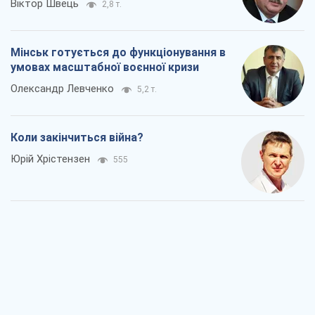
Україна вступила в надзвичайний
економічний стан. Чи є світло вкінці
тунелю?
Вадим Денисенко
348
Чий буде Крим, той і переможе (NSJ), а