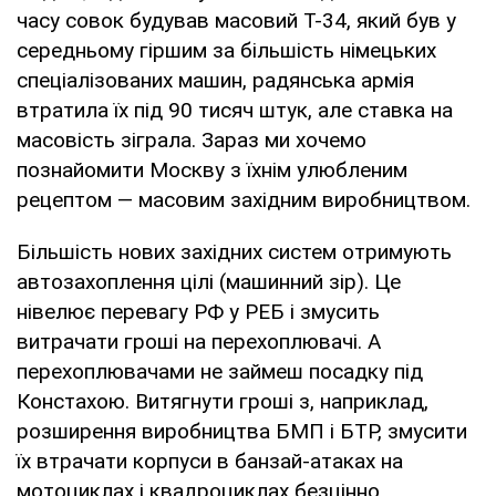
часу совок будував масовий Т-34, який був у
середньому гіршим за більшість німецьких
спеціалізованих машин, радянська армія
втратила їх під 90 тисяч штук, але ставка на
масовість зіграла. Зараз ми хочемо
познайомити Москву з їхнім улюбленим
рецептом — масовим західним виробництвом.
Більшість нових західних систем отримують
автозахоплення цілі (машинний зір). Це
нівелює перевагу РФ у РЕБ і змусить
витрачати гроші на перехоплювачі. А
перехоплювачами не займеш посадку під
Констахою. Витягнути гроші з, наприклад,
розширення виробництва БМП і БТР, змусити
їх втрачати корпуси в банзай-атаках на
мотоциклах і квадроциклах безцінно.