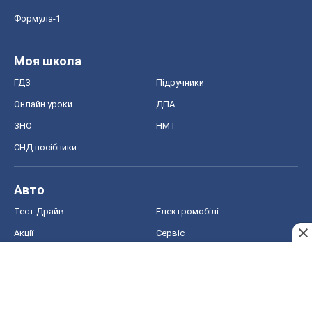
Авто
Тест Драйв
Електромобілі
Акції
Сервіс
Food Oboz
Рецепти
Напої
Дієти
Економіка
Ринки та компанії
Макроекономіка
MedOboz
Новини медицини
MAMACLUB