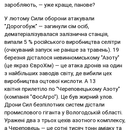
заробляють, — уже краще, панове?
У лютому Сили оборони атакували
"Дорогобуж" — загинули сім осіб,
дематеріалізувалася залізнична станція,
випали 5 % російського виробництва селітри
(очікуваний запуск не раніше за травень). 19
березня дісталося невинномиському "Азоту"
(це якраз ЄвроХім) — це атака дронів на один
з найбільших заводів світу, де вибили цех
виробництва оцтової кислоти. А 13
квітня прилетіло по "Череповецькому Азоту"
(компанія "ФосАгро"). Це був жирний улов.
Дрони Сил безпілотних систем дістали
промислового гіганта у Вологодській області.
Уражені два з трьох цехів азотного комплексу,
а Череповець — це сотні тисяч тонн аміаку та