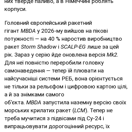
них тверде паливо, а в Німеччині роблять
корпуси.
Головний європейський ракетний
гігант
MBDA
у 2026-му вийшов на пікові
потужності — на 40 % наростив виробництво
ракет
Storm Shadow
і
SCALP-EG
лише за цей
рік. Зараз у серію йде оновлена версія
Mk2
.
Для неї повністю переробили головку
самонаведення — тепер їй плювати на
найсучасніші системи РЕБ, вона орієнтується
не тільки за рельєфом і цифровою картою цілі,
а й за знімками самого
об'єкта.
MBDA
запустила наземну версію своїх
морських крилатих ракет (
LCM
). Тепер не
треба мучитися з підвісами під Су-24 і
випрацьовувати дорогоцінний ресурс, їх