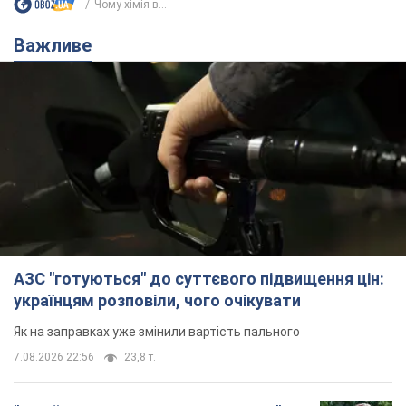
АЗС "готуються" до суттєвого підвищення цін:
українцям розповіли, чого очікувати
Як на заправках уже змінили вартість пального
7.08.2026 22:56
23,8 т.
"Білий дім не є власністю Трампа":
суд США зупинив будівництво
бальної зали за $400 млн
Трамп вже заявив, що негайно подасть
апеляцію а це "жахливе рішення"
12 годин тому
3,2 т.
Війна змінює не лише тактику: в НГУ
показали інженерні рішення проти
російських FPV-дронів. Фото