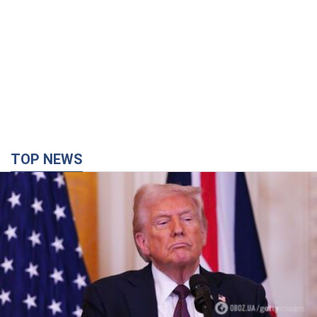
Кінець епохи "фактора Трампа": хто насправді
забезпечить Україні захист від російської
балістики. Інтерв’ю з Безсмертним
Володимир Зеленський зустрівся з українським дипломата
та окреслив нове бачення війни та ролі міжнародних
партнерів у боротьбі з Росією
5 годин тому
17,2 т.
У Києві внаслідок російської атаки загинула