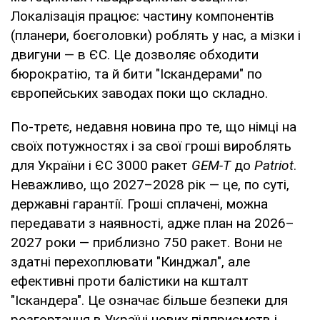
Локалізація працює: частину компонентів
(планери, боєголовки) роблять у нас, а мізки і
двигуни — в ЄС. Це дозволяє обходити
бюрократію, та й бити "Іскандерами" по
європейських заводах поки що складно.
По-третє, недавня новина про те, що німці на
своїх потужностях і за свої гроші вироблять
для України і ЄС 3000 ракет
GEM-T
до
Patriot
.
Неважливо, що 2027–2028 рік — це, по суті,
державні гарантії. Гроші сплачені, можна
передавати з наявності, адже план на 2026–
2027 роки — приблизно 750 ракет. Вони не
здатні перехоплювати "Кинджал", але
ефективні проти балістики на кшталт
"Іскандера". Це означає більше безпеки для
розгортання в Україні нових підприємств і