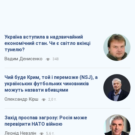
українських футбольних чиновників
можуть назвати вбивцями
Олександр Кірш
2,0 т.
Захід проспав загрозу: Росія може
перевірити НАТО війною
Леонід Невзлін
5,6 т.
"Варта" та "Новатор" витримали
кулеметний обстріл і удар FPV-дрона,
врятувавши життя офіцеру ЗСУ
Українська Бронетехніка
4,5 т.
Всі думки