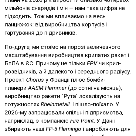
мільйонів снарядів і мін — нам така цифра не
підходить. Тож ми впливаємо на весь
ланцюжок: від виробництва корпусів і
гартування до підривників.
По-друге, ми стоїмо на порозі величезного
масштабування виробництва крилатих ракет і
БпЛА в ЄС. Причому не тільки
FPV
чи крил-
розвідників, а й далекого і середнього радіусу.
Проєкт
Chorus
у Франції плюс бомби-
планери
AASM Hammer
(до сотні на місяць),
виробництво ракети "Рута" локалізують на
потужностях
Rheinmetall
. І пішло-поїхало. У
2026-му запрацювали спільні підприємства,
наприклад, з компанією
Fire Point
. У Данії
збирають наші
FP-5 Flamingo
і виробляють для