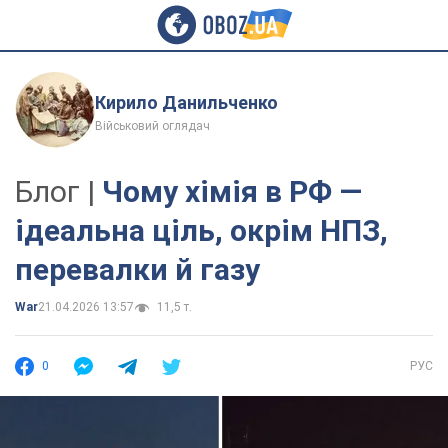
Кирило Данильченко
Військовий оглядач
Блог |
Чому хімія в РФ —
ідеальна ціль, окрім НПЗ,
перевалки й газу
War
21.04.2026 13:57
11,5 т.
0
РУС