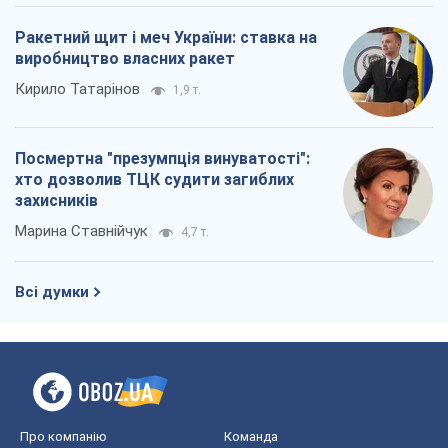
Ракетний щит і меч України: ставка на
виробництво власних ракет
Кирило Татарінов
1,9 т.
Посмертна "презумпція винуватості":
хто дозволив ТЦК судити загиблих
захисників
Марина Ставнійчук
4,7 т.
Всі думки
Про компанію
Команда