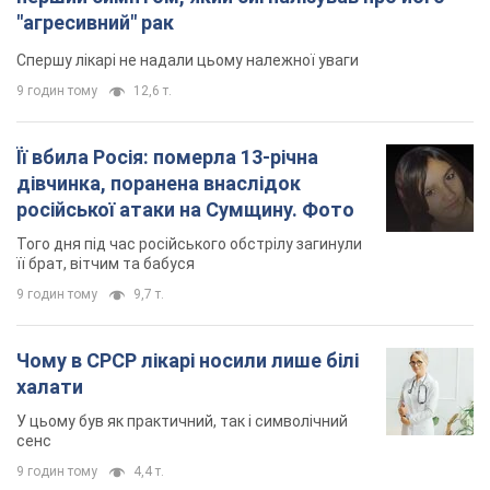
"агресивний" рак
Спершу лікарі не надали цьому належної уваги
9 годин тому
12,6 т.
Її вбила Росія: померла 13-річна
дівчинка, поранена внаслідок
російської атаки на Сумщину. Фото
Того дня під час російського обстрілу загинули
її брат, вітчим та бабуся
9 годин тому
9,7 т.
Чому в СРСР лікарі носили лише білі
халати
У цьому був як практичний, так і символічний
сенс
9 годин тому
4,4 т.