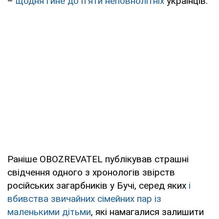
–
щодня гине до п'яти неповнолітніх
українців.
Раніше OBOZREVATEL публікував страшні
свідчення одного з хронологів звірств
російських загарбників у Бучі, серед яких
і
вбивства звичайних сімейних пар із
маленькими дітьми
, які намагалися залишити