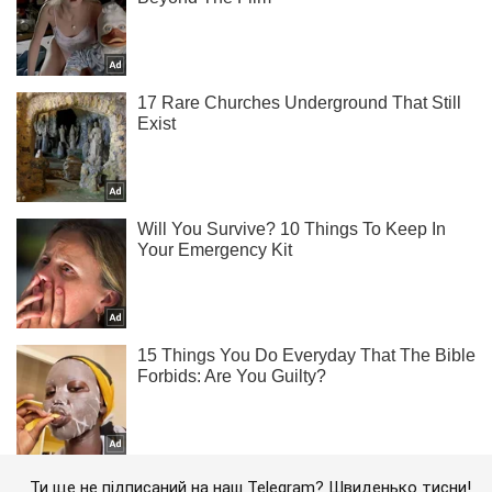
Ти ще не підписаний на наш Telegram? Швиденько тисни!