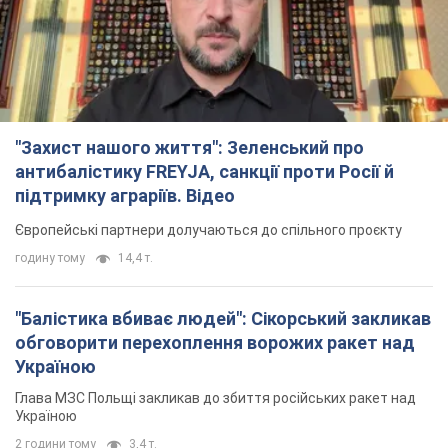
"Захист нашого життя": Зеленський про
антибалістику FREYJA, санкції проти Росії й
підтримку аграріїв. Відео
Європейські партнери долучаються до спільного проєкту
годину тому
14,4 т.
"Балістика вбиває людей": Сікорський закликав
обговорити перехоплення ворожих ракет над
Україною
Глава МЗС Польщі закликав до збиття російських ракет над
Україною
2 години тому
3,4 т.