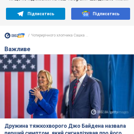
Підписатись
Підписатись
Чотирирічного хлопчика Сашка ...
Важливе
Дружина тяжкохворого Джо Байдена назвала
перший симптом, який сигналізував про його