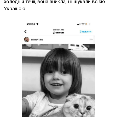
холодній течії, вона зникла, і її шукали всією
Україною.