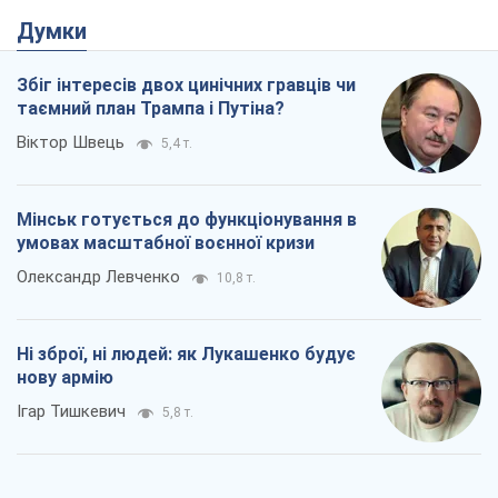
Думки
Збіг інтересів двох цинічних гравців чи
таємний план Трампа і Путіна?
Віктор Швець
5,4 т.
Мінськ готується до функціонування в
умовах масштабної воєнної кризи
Олександр Левченко
10,8 т.
Ні зброї, ні людей: як Лукашенко будує
нову армію
Ігар Тишкевич
5,8 т.