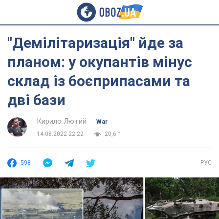
"Демілітаризація" йде за
планом: у окупантів мінус
склад із боєприпасами та
дві бази
Кирило Лютий
War
14.08.2022 22:22
20,6 т.
598
РУС