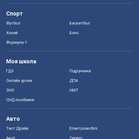
Спорт
Футбол
Баскетбол
Хокей
Бокс
Формула-1
Моя школа
ГДЗ
Підручники
Онлайн уроки
ДПА
ЗНО
НМТ
СНД посібники
Авто
Тест Драйв
Електромобілі
Акції
Сервіс