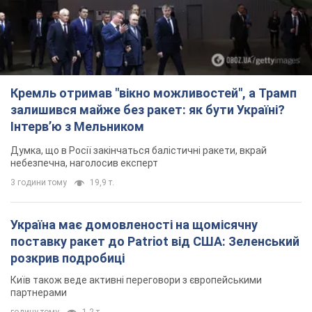
Кремль отримав "вікно можливостей", а Трамп
залишився майже без ракет: як бути Україні?
Інтерв’ю з Мельником
Думка, що в Росії закінчаться балістичні ракети, вкрай
небезпечна, наголосив експерт
3 години тому
19,9 т.
Україна має домовленості на щомісячну
поставку ракет до Patriot від США: Зеленський
розкрив подробиці
Київ також веде активні переговори з європейськими
партнерами
годину тому
1,2 т.