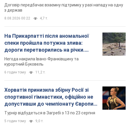
Договір передбачає взаємну підтримку у разі нападу на одну
з держав
8.08.2026 00:22
4,7 т.
На Прикарпатті після аномальної
спеки пройшла потужна злива:
дороги перетворились на річки.
Відео
Негода накрила Івано-Франківщину та
курортний Буковель
6 годин тому
11,2 т.
Хорватія принизила збірну Росії зі
спортивної гімнастики, офіційно не
допустивши до чемпіонату Європи
основних спортсменів
Турнір відбудеться в Загребі з 13 по 23 серпня
5 годин тому
9,0 т.