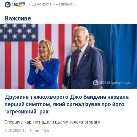
Демократія й жадібність...
Важливе
Дружина тяжкохворого Джо Байдена назвала
перший симптом, який сигналізував про його
"агресивний" рак
Спершу лікарі не надали цьому належної уваги
6.08.2026 12:46
15,6 т.