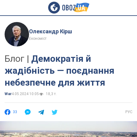
Олександр Кірш
Економіст
Блог |
Демократія й
жадібність — поєднання
небезпечне для життя
War
4.05.2024 10:05
18,3 т.
33
РУС