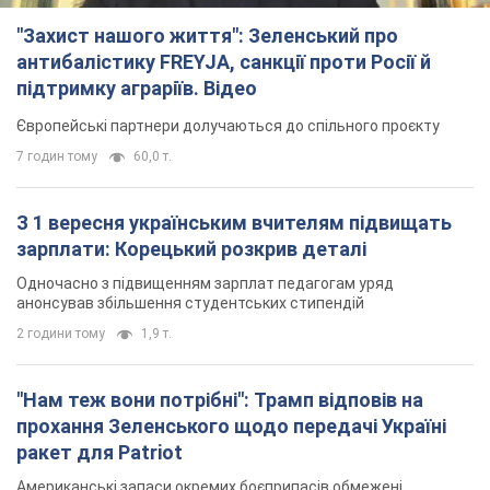
"Захист нашого життя": Зеленський про
антибалістику FREYJA, санкції проти Росії й
підтримку аграріїв. Відео
Європейські партнери долучаються до спільного проєкту
7 годин тому
60,0 т.
З 1 вересня українським вчителям підвищать
зарплати: Корецький розкрив деталі
Одночасно з підвищенням зарплат педагогам уряд
анонсував збільшення студентських стипендій
2 години тому
1,9 т.
"Нам теж вони потрібні": Трамп відповів на
прохання Зеленського щодо передачі Україні
ракет для Patriot
Американські запаси окремих боєприпасів обмежені