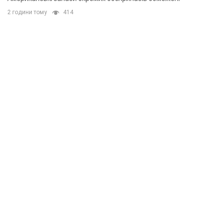
2 години тому
414