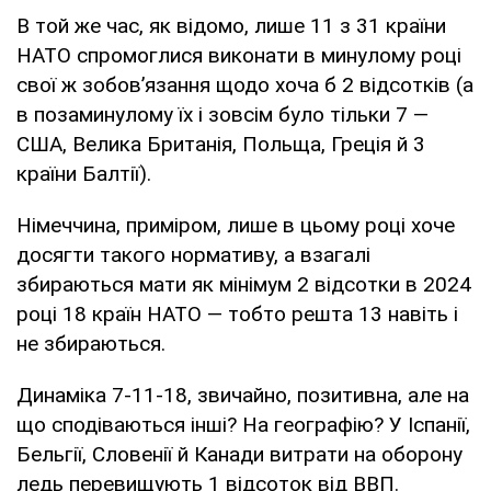
В той же час, як відомо, лише 11 з 31 країни
НАТО спромоглися виконати в минулому році
свої ж зобов’язання щодо хоча б 2 відсотків (а
в позаминулому їх і зовсім було тільки 7 —
США, Велика Британія, Польща, Греція й 3
країни Балтії).
Німеччина, приміром, лише в цьому році хоче
досягти такого нормативу, а взагалі
збираються мати як мінімум 2 відсотки в 2024
році 18 країн НАТО — тобто решта 13 навіть і
не збираються.
Динаміка 7-11-18, звичайно, позитивна, але на
що сподіваються інші? На географію? У Іспанії,
Бельгії, Словенії й Канади витрати на оборону
ледь перевищують 1 відсоток від ВВП.