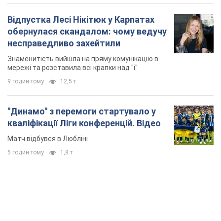
Відпустка Лесі Нікітюк у Карпатах
обернулася скандалом: чому ведучу
несправедливо захейтили
Знаменитість вийшла на пряму комунікацію в
мережі та розставила всі крапки над "і"
9 годин тому
12,5 т.
"Динамо" з перемоги стартувало у
кваліфікації Ліги конференцій. Відео
Матч відбувся в Любліні
5 годин тому
1,8 т.