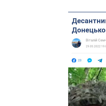
Десантник
Донецьком
Віталій Сем
29.05.2022 19:
23