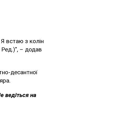
 Я встаю з колін
 Ред.)", – додав
но-десантної
яра.
Не ведіться на