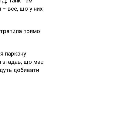
МД, танк там
 – все, що у них
потрапила прямо
ля паркану
н згадав, що має
підуть добивати