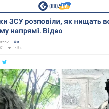
и ЗСУ розповіли, як нищать в
у напрямі. Відео
ченко
War
07
14,5 т.