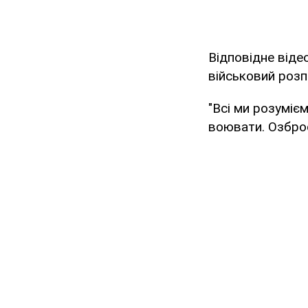
Відповідне віде
військовий розп
"Всі ми розумієм
воювати. Озброє