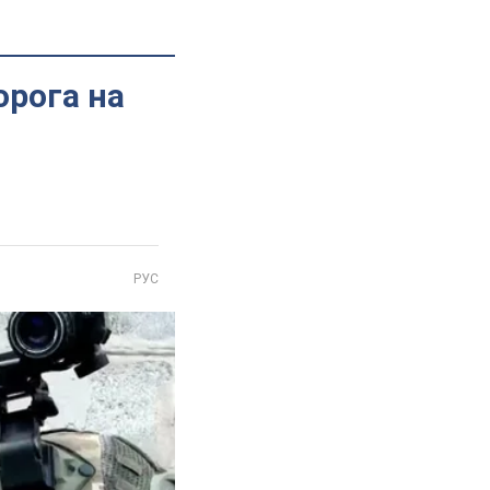
орога на
РУС