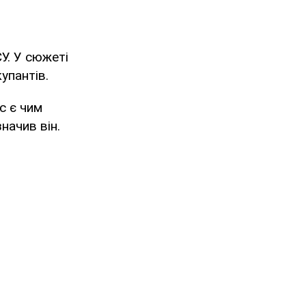
У. У сюжеті
упантів.
ас є чим
начив він.