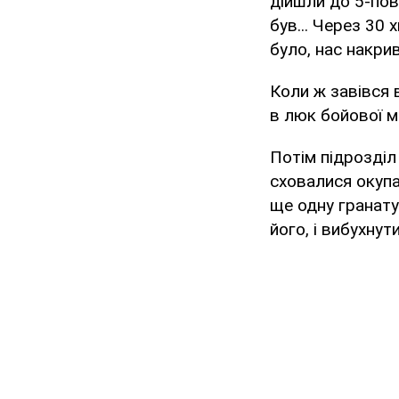
дійшли до 5-пов
був... Через 30 
було, нас накри
Коли ж завівся 
в люк бойової м
Потім підрозділ 
сховалися окупа
ще одну гранату.
його, і вибухнут