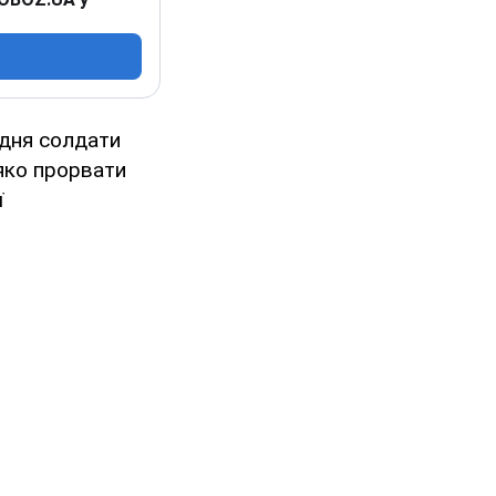
одня солдати
яко прорвати
ї