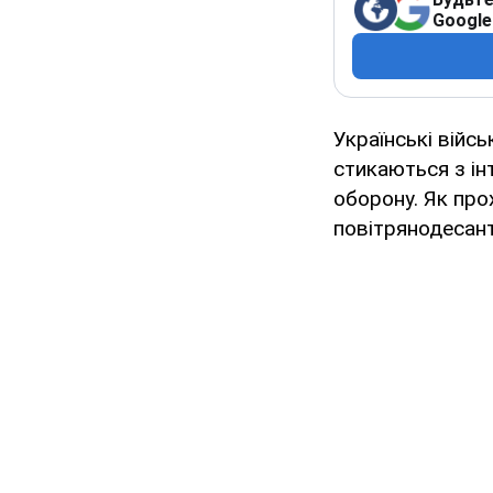
Google
Українські війс
стикаються з ін
оборону. Як прох
повітрянодесант