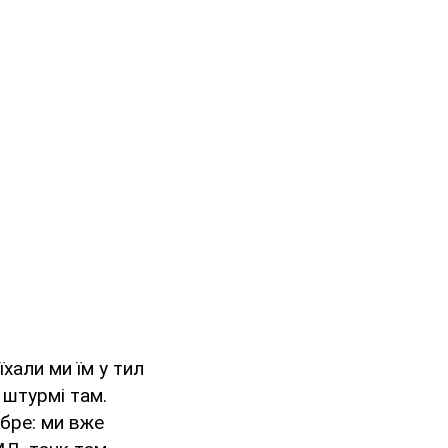
хали ми їм у тил
 штурмі там.
обре: ми вже