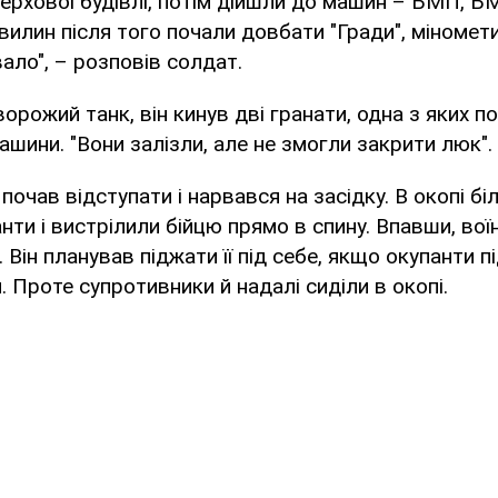
ерхової будівлі, потім дійшли до машин – БМП, Б
хвилин після того почали довбати "Гради", міномети
вало", – розповів солдат.
ворожий танк, він кинув дві гранати, одна з яких 
ашини. "Вони залізли, але не змогли закрити люк".
почав відступати і нарвався на засідку. В окопі бі
нти і вистрілили бійцю прямо в спину. Впавши, вої
 Він планував піджати її під себе, якщо окупанти 
и. Проте супротивники й надалі сиділи в окопі.