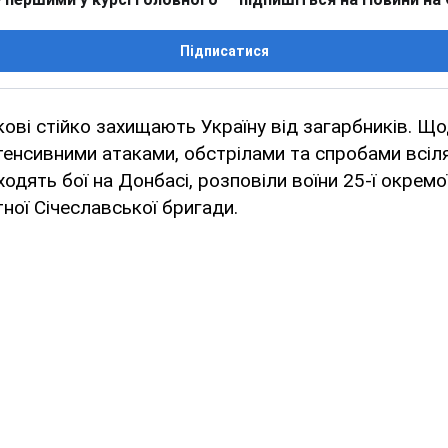
Підписатися
ькові стійко захищають Україну від загарбників. Щ
тенсивними атаками, обстрілами та спробами всіл
одять бої на Донбасі, розповіли воїни 25-ї окремо
ної Січеславської бригади.