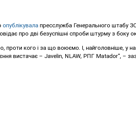
о
опублікувала
пресслужба Генерального штабу ЗС
овідає про дві безуспішні спроби штурму з боку ок
о, проти кого і за що воюємо. І, найголовніше, у н
ння вистачає – Javelin, NLAW, РПГ Matador", – заз