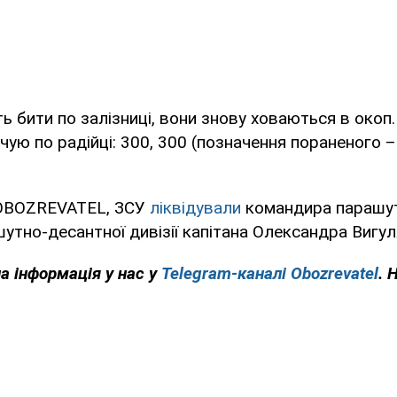
ь бити по залізниці, вони знову ховаються в окоп.
 чую по радійці: 300, 300 (позначення пораненого –
 OBOZREVATEL, ЗСУ
ліквідували
командира парашут
шутно-десантної дивізії капітана Олександра Вигул
на інформація у нас у
Telegram-каналі Obozrevatel
. 