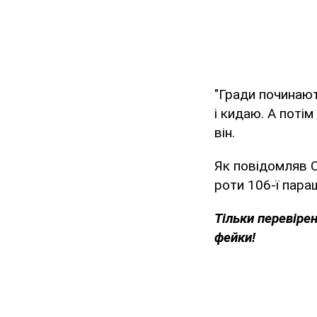
"Гради починают
і кидаю. А потім
він.
Як повідомляв
роти 106-ї пара
Тільки перевіре
фейки!