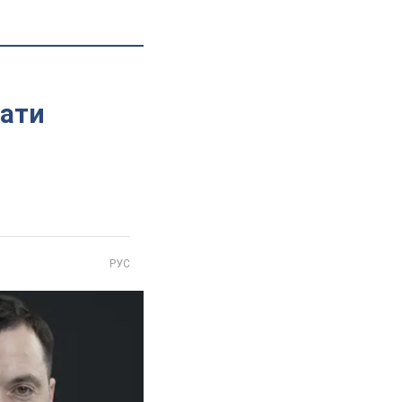
рати
РУС