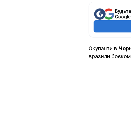
Будьте
Google
Окупанти в
Чорн
вразили боєко