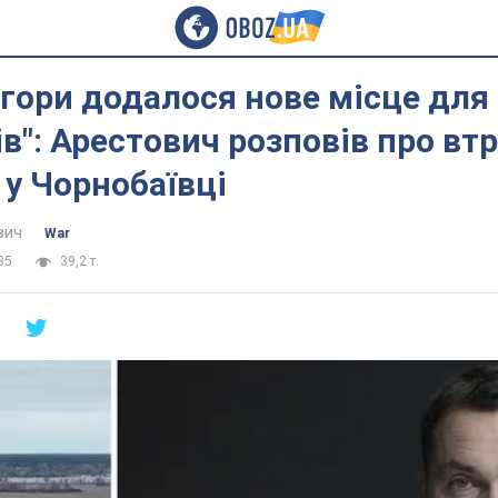
 гори додалося нове місце для
в": Арестович розповів про вт
 у Чорнобаївці
вич
War
35
39,2 т.