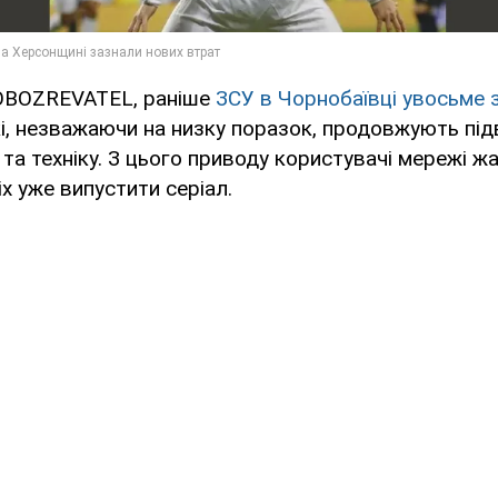
OBOZREVATEL, раніше
ЗСУ в Чорнобаївці увосьме
які, незважаючи на низку поразок, продовжують пі
та техніку. З цього приводу користувачі мережі ж
ix уже випустити серіал.