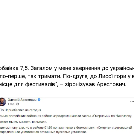
баївка 7,5. Загалом у мене звернення до українсь
 по-перше, так тримати. По-друге, до Лисої гори у 
ісце для фестивалів", – зіронізував Арестович.