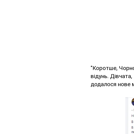
"Коротше, Чорно
відунь. Дівчата,
додалося нове м