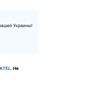
VATEL
. Не