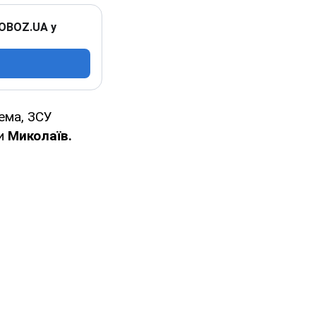
 OBOZ.UA у
ема, ЗСУ
ти
Миколаїв.