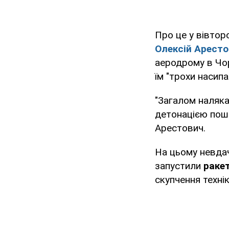
Про це у вівтор
Олексій Арест
аеродрому в Чор
їм "трохи насипа
"Загалом наляка
детонацією пош
Арестович.
На цьому невдач
запустили
раке
скупчення техні