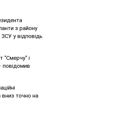
езидента
панти з району
 ЗСУ у відповідь
 "Смерчу" і
– повідомив
аційні
а вниз точно на