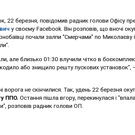
ок, 22 березня, повідомив радник голови Офісу пр
ович
у своєму Facebook. Він розповів, що вночі оку
нобаївці почали залпи "Смерчами" по Миколаєву і
ли".
ли, але близько 01:30 влучили чітко в боєкомплект
кодило або знищило решту пускових установок", 
і ворога не скінчилися. Так, удень 22 березня окуп
ту ППО.
Остання пішла вгору, перекинулася і "впал
ки", розповів радник голови ОП.