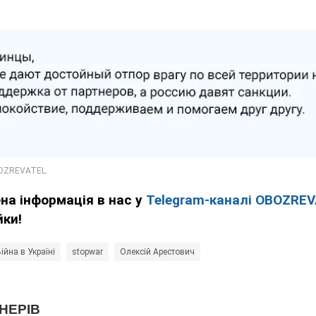
ена інформація в нас у
Telegram-каналі OBOZRE
йки!
ійна в Україні
stopwar
Олексій Арестович