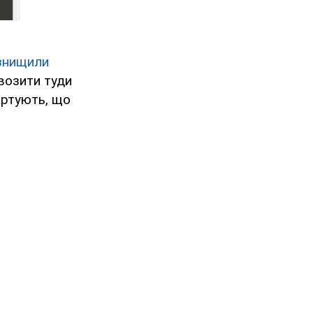
 знищили
двозити туди
артують, що