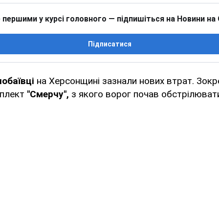
 першими у курсі головного — підпишіться на Новини на
Підписатися
обаївці
на Херсонщині зазнали нових втрат. Зокр
мплект
"Смерчу",
з якого ворог почав обстрілюва