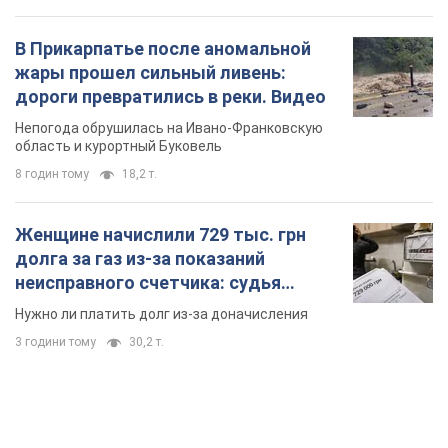
В Прикарпатье после аномальной
жары прошел сильный ливень:
дороги превратились в реки. Видео
Непогода обрушилась на Ивано-Франковскую
область и курортный Буковель
8 годин тому
18,2 т.
Женщине начислили 729 тыс. грн
долга за газ из-за показаний
неисправного счетчика: судья
вынес неожиданное решение
Нужно ли платить долг из-за доначисления
3 години тому
30,2 т.