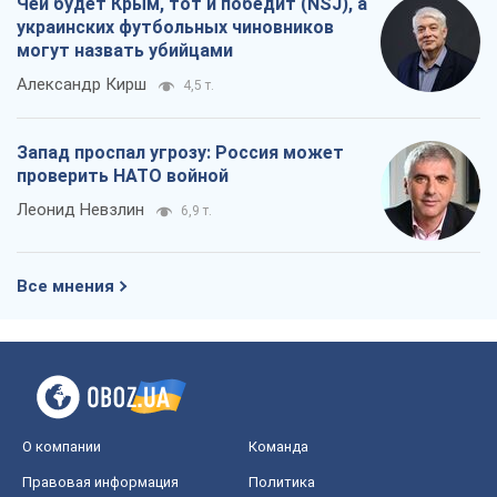
Чей будет Крым, тот и победит (NSJ), а
украинских футбольных чиновников
могут назвать убийцами
Александр Кирш
4,5 т.
Запад проспал угрозу: Россия может
проверить НАТО войной
Леонид Невзлин
6,9 т.
Все мнения
О компании
Команда
Правовая информация
Политика