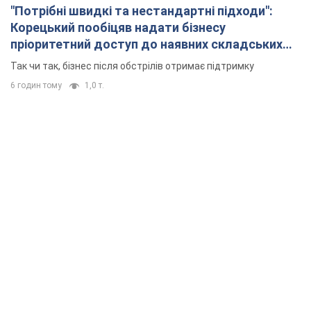
"Потрібні швидкі та нестандартні підходи":
Корецький пообіцяв надати бізнесу
пріоритетний доступ до наявних складських
приміщень
Так чи так, бізнес після обстрілів отримає підтримку
6 годин тому
1,0 т.