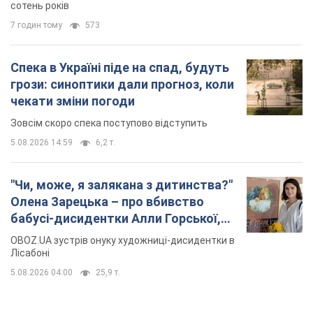
сотень років
7 годин тому
573
Спека в Україні піде на спад, будуть
грози: синоптики дали прогноз, коли
чекати зміни погоди
Зовсім скоро спека поступово відступить
5.08.2026 14:59
6,2 т.
"Чи, може, я залякана з дитинства?"
Олена Зарецька – про вбивство
бабусі-дисидентки Алли Горської,
критику Дмитра Стуса та втечу в
OBOZ.UA зустрів онуку художниці-дисидентки в
Португалію з 5 дітьми
Лісабоні
5.08.2026 04:00
25,9 т.