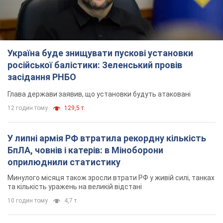
Україна буде знищувати пускові установки
російської балістики: Зеленський провів
засідання РНБО
Глава держави заявив, що установки будуть атаковані
12 годин тому
129,5 т.
У липні армія РФ втратила рекордну кількість
БпЛА, човнів і катерів: в Міноборони
оприлюднили статистику
Минулого місяця також зросли втрати РФ у живій силі, танках
та кількість уражень на великій відстані
10 годин тому
4,7 т.