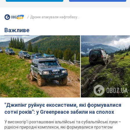
Дрони атакували нафтобазу...
Важливе
"Джипінг руйнує екосистеми, які формувалися
сотні років": у Greenpeace забили на сполох
У високогір'ї розташовані альпійські та субальпійські луки –
рідкісні природні комплекси, які формувалися протягом