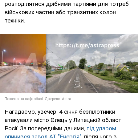
розподілятися дрібними партіями для потреб
військових частин або транзитних колон
техніки.
Нагадаємо, увечері 4 січня безпілотники
атакували місто Єлець у Липецькій області
Росії. За попередніми даними,
під ударом
опинився завод АТ "Енергія"
, після чого в