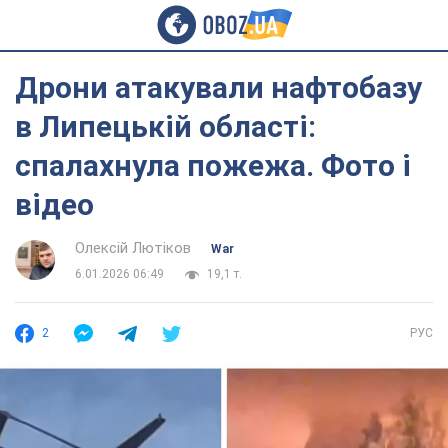
Дрони атакували нафтобазу
в Липецькій області:
спалахнула пожежа. Фото і
відео
Олексій Лютіков
War
6.01.2026 06:49
19,1 т.
2
РУС