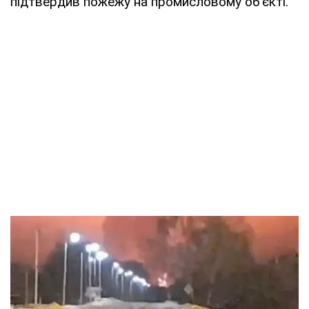
підтвердив пожежу на промисловому об'єкті.