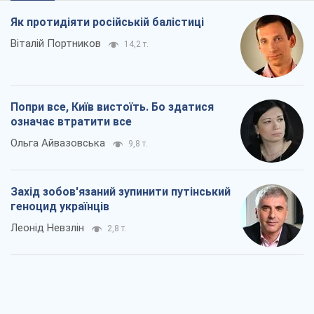
Як протидіяти російській балістиці
Віталій Портников
14,2 т.
Попри все, Київ вистоїть. Бо здатися
означає втратити все
Ольга Айвазовська
9,8 т.
Захід зобов'язаний зупинити путінський
геноцид українців
Леонід Невзлін
2,8 т.