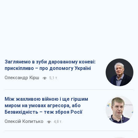
Заглянемо в зуби дарованому коневі:
прискіпливо – про допомогу Україні
Олександр Кірш
5,1 т.
Між жахливою війною і ще гіршим
миром на умовах агресора, або
Безвихідність – теж зброя Росії
Олексій Копитько
4,8 т.