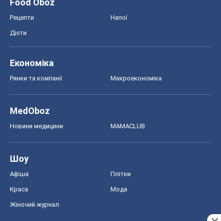
Food Oboz
Рецепти
Напої
Дієти
Економіка
Ринки та компанії
Макроекономіка
MedOboz
Новини медицини
MAMACLUB
Шоу
Афіша
Плітки
Краса
Мода
Жіночий журнал