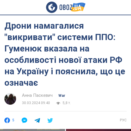
Дрони намагалися
"викривати" системи ППО:
Гуменюк вказала на
особливості нової атаки РФ
на Україну і пояснила, що це
означає
Анна Паскевич
War
30.03.2024 09:40
5,8 т.
5
РУС