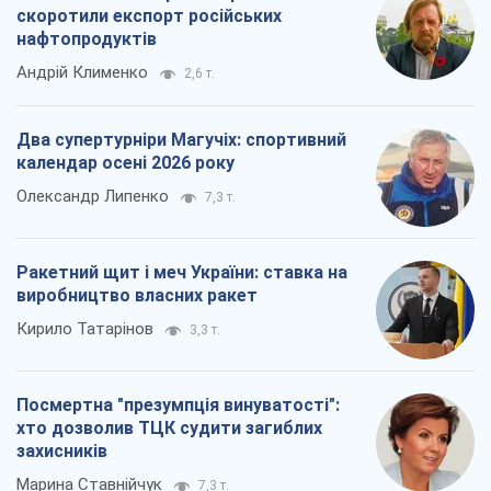
скоротили експорт російських
нафтопродуктів
Андрій Клименко
2,6 т.
Два супертурніри Магучіх: спортивний
календар осені 2026 року
Олександр Липенко
7,3 т.
Ракетний щит і меч України: ставка на
виробництво власних ракет
Кирило Татарінов
3,3 т.
Посмертна "презумпція винуватості":
хто дозволив ТЦК судити загиблих
захисників
Марина Ставнійчук
7,3 т.