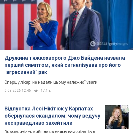
Дружина тяжкохворого Джо Байдена назвала
перший симптом, який сигналізував про його
"агресивний" рак
Спершу лікарі не надали цьому належної уваги
6.08.2026 12:46
17,1 т.
Відпустка Лесі Нікітюк у Карпатах
обернулася скандалом: чому ведучу
несправедливо захейтили
Знаменитість вийшла на пряму комунікацію в