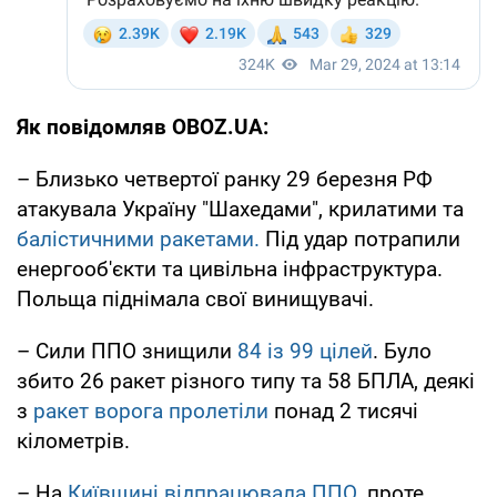
Як повідомляв OBOZ.UA:
– Близько четвертої ранку 29 березня РФ
атакувала Україну "Шахедами", крилатими та
балістичними ракетами.
Під удар потрапили
енергооб'єкти та цивільна інфраструктура.
Польща піднімала свої винищувачі.
– Сили ППО знищили
84 із 99 цілей
. Було
збито 26 ракет різного типу та 58 БПЛА, деякі
з
ракет ворога пролетіли
понад 2 тисячі
кілометрів.
– На
Київщині відпрацювала ППО
, проте