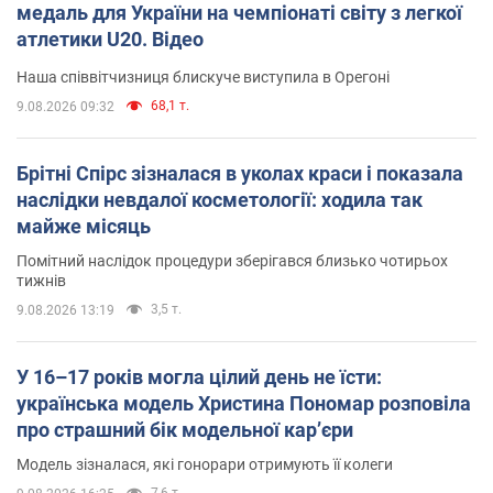
медаль для України на чемпіонаті світу з легкої
атлетики U20. Відео
Наша співвітчизниця блискуче виступила в Орегоні
68,1 т.
9.08.2026 09:32
Брітні Спірс зізналася в уколах краси і показала
наслідки невдалої косметології: ходила так
майже місяць
Помітний наслідок процедури зберігався близько чотирьох
тижнів
3,5 т.
9.08.2026 13:19
У 16–17 років могла цілий день не їсти:
українська модель Христина Пономар розповіла
про страшний бік модельної кар’єри
Модель зізналася, які гонорари отримують її колеги
7,6 т.