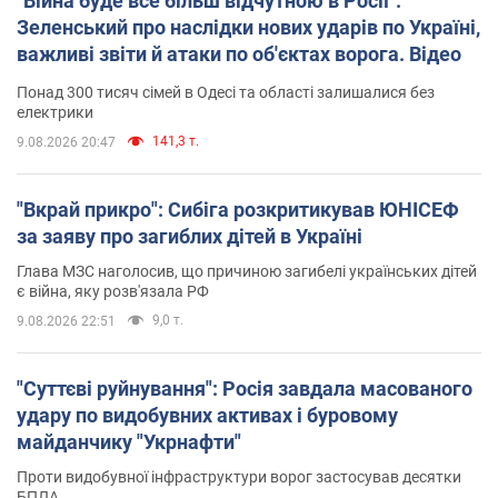
"Війна буде все більш відчутною в Росії":
Зеленський про наслідки нових ударів по Україні,
важливі звіти й атаки по об'єктах ворога. Відео
Понад 300 тисяч сімей в Одесі та області залишалися без
електрики
141,3 т.
9.08.2026 20:47
"Вкрай прикро": Сибіга розкритикував ЮНІСЕФ
за заяву про загиблих дітей в Україні
Глава МЗС наголосив, що причиною загибелі українських дітей
є війна, яку розв'язала РФ
9,0 т.
9.08.2026 22:51
"Суттєві руйнування": Росія завдала масованого
удару по видобувних активах і буровому
майданчику "Укрнафти"
Проти видобувної інфраструктури ворог застосував десятки
БПЛА