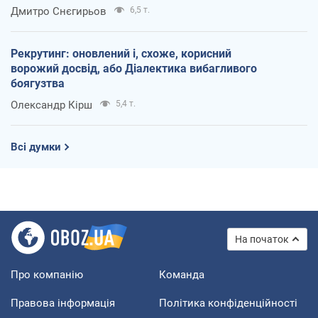
Дмитро Снєгирьов
6,5 т.
Рекрутинг: оновлений і, схоже, корисний
ворожий досвід, або Діалектика вибагливого
боягузтва
Олександр Кірш
5,4 т.
Всі думки
На початок
Про компанію
Команда
Правова інформація
Політика конфіденційності