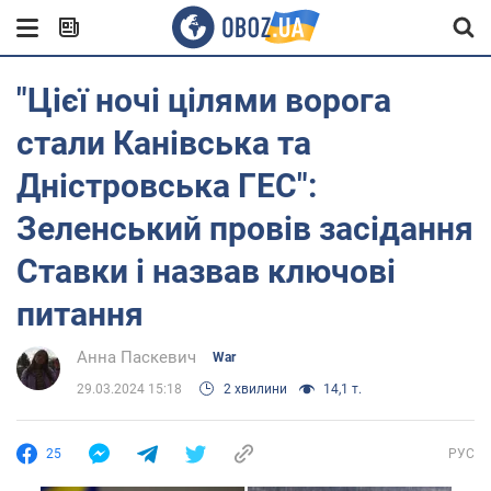
"Цієї ночі цілями ворога
стали Канівська та
Дністровська ГЕС":
Зеленський провів засідання
Ставки і назвав ключові
питання
Анна Паскевич
War
29.03.2024 15:18
2 хвилини
14,1 т.
25
РУС