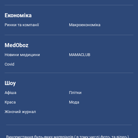
Економіка
Ринки та компанії
Макроекономіка
MedOboz
Новини медицини
MAMACLUB
Covid
Шоу
Афіша
Плітки
Краса
Мода
Жіночий журнал
Використання будь-яких матеріалів ( в тому числі фото- та відео-),