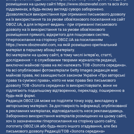
розміщених на цьому сайті
https://www.obozrevatel.com
та всіх його
піддоменах, в будь-якому вигляді суворо заборонено.
Дозволяється використання при отриманні письмового дозволу
на їх використання та за умови обов'язкового посилання на сайт
OBOZ.UA, а для інтернет-видань - при отриманні письмового
дозволу на їх використання та за умови обов'язкового
розміщення прямого, відкритого для пошукових систем,
гіперпосилання на сторінку OBOZ.UA за посиланням
https://www.obozrevatel.com
, на якій розміщено оригінальний
матеріал в першому абзаці матеріалу.
Всі матеріали на цьому сайті, в тому числі інтерв’ю, статті,
дослідження – є службовими творами журналістів редакції,
виключні майнові права на які належать ТОВ «Золота середина».
На всі опубліковані фотоматеріали Getty Images редакція має
майнові права, які захищаються законом України «Про авторські
права та суміжні права», ніхто не має права без письмового
дозволу ТОВ «Золота середина» їх використовувати, вони не
підлягають подальшому відтворенню, перекладу, поширенню в
будь-якій формі.
Редакція OBOZ.UA може не поділяти точку зору, викладену в
авторському матеріалі. За достовірність інформації, опублікованої
в рекламних матеріалах, відповідальність несе рекламодавець.
Заборонено використання матеріалів розміщених на цьому сайті,
хоч із зазначенням гіперпосилання на сторінку цього сайту,
логотипу OBOZ.UA або будь-якого іншого згадування, але без
письмового дозволу Редакції/ТОВ «Золота середина»