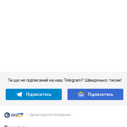
Ти ще не підписаний на наш Telegram? Швиденько тисни!
Підписатись
Підписатись
Дрони вдесяте атакували...
Важливе
З 1 вересня українським вчителям підвищать