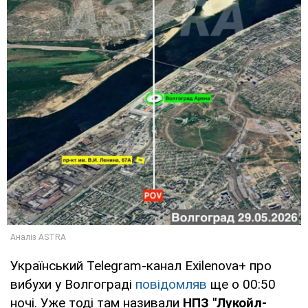
Український Telegram-канал Exilenova+ про
вибухи у Волгограді
повідомляв
ще о 00:50
ночі. Уже тоді там називали
НПЗ "Лукойл-