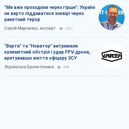
КНДР як каталізатор війни, або Про
новий етап російсько-
північнокорейського союзу
Олексій Кущ
1,0 т.
Вихід до еліти ЧС та тріумф "Сокола":
що відбувається в українському хокеї