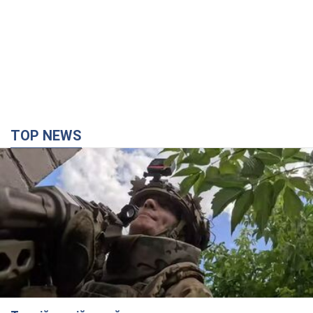
Третій армійський корпус створює для
російських окупантів на Лиманському напрямку
критичний дискомфорт: як це вдалося
Це зараз переростає у кризу для всього угруповання
2 часа назад
19,3 т.
"Працюємо, щоб отримати пакети з ракетами
для ППО": Зеленський заслухав доповідь
Драпатого і анонсував нові кроки
Зокрема, він обговорив з головкомом кадрові питання в