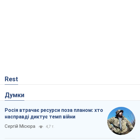
Думки
Росія втрачає ресурси поза планом: хто
насправді диктує темп війни
Сергій Місюра
4,7 т.
"Ми вже проходили через гірше": Україні
не варто піддаватися зневірі через
ракетний терор
Сергій Марченко, експерт
6,0 т.
"Варта" та "Новатор" витримали
кулеметний обстріл і удар FPV-дрона,
врятувавши життя офіцеру ЗСУ
Українська Бронетехніка
849