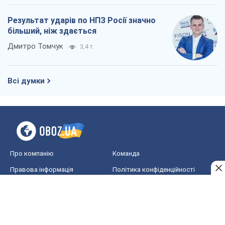
Про компанію
Команда
Правова інформація
Політика конфіденційності
Реклама на сайті
Документи
Редакційна політика
Журналісти OBOZ.UA на місці
подій
OBOZ.UA
Політика
Світ
Розслідування
Блоги
Суспільство
Регіони України
Київ
Харків
Запоріжжя
Дніпро