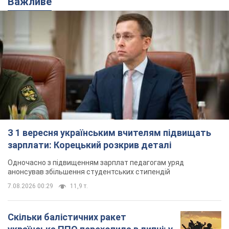
зарплати: Корецький розкрив деталі
Одночасно з підвищенням зарплат педагогам уряд
анонсував збільшення студентських стипендій
7.08.2026 00:29
11,9 т.
Скільки балістичних ракет
українська ППО перехопила в липні: у
Міноборони назвали цифру
Українська ППО працювала в умовах дефіциту
ракет-перехоплювачів
3 часа назад
6,1 т.
Ауріка Ротару через суд змінила
свою пенсію, на яку раніше
жалілася: скільки отримувала
співачка
У виплату не врахували зарплатню артистки за