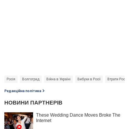
Росія
Волгоград
Війна в Україні
Вибухи в Росії
Втрати Росії 
Редакційна політика