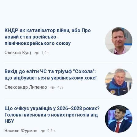
Олександр Липенко
459
Що очікує українців у 2026–2028 роках?
Головні висновки з нових прогнозів від
НБУ
Василь Фурман
9,8 т.
Результат ударів по НПЗ Росії значно
більший, ніж здається
Дмитро Томчук
3,4 т.
Всі думки