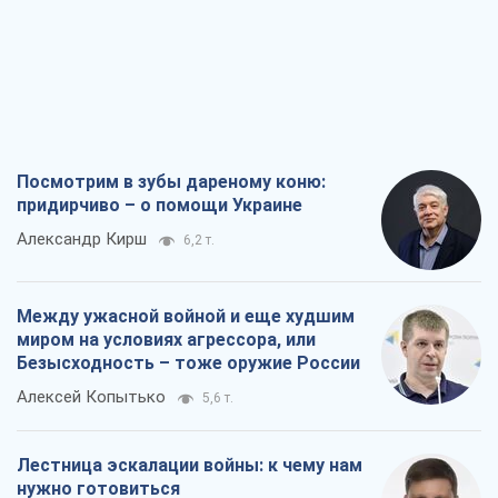
Между ужасной войной и еще худшим
миром на условиях агрессора, или
Безысходность – тоже оружие России
Алексей Копытько
5,6 т.
Лестница эскалации войны: к чему нам
нужно готовиться
Андрей Шевчишин
6,6 т.
"Когда хочется мести": почему
стратегия Украины должна оставаться
другой
Серж Марко
7,1 т.
Все мнения