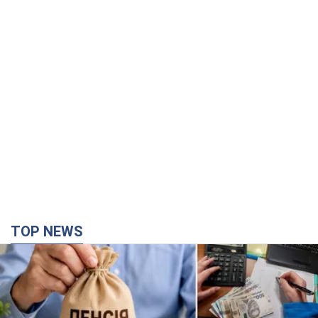
TOP NEWS
Украинцы "хакнули" Пенсионный фонд:
выплаты массово увеличивают из-за исков, но
денег не хватает
Как пересчитывают пенсии
час назад
27,1 т.