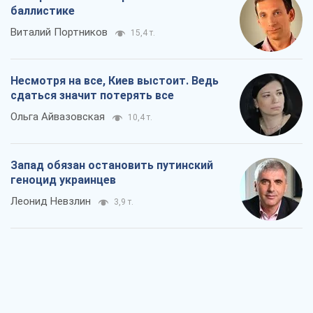
Леонид Невзлин
3,9 т.
Посмотрим в зубы дареному коню:
придирчиво – о помощи Украине
Александр Кирш
6,2 т.