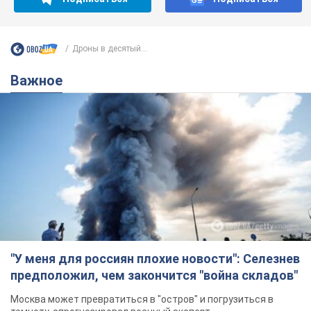
"У меня для россиян плохие новости": Селезнев
предположил, чем закончится "война складов"
Москва может превратиться в "остров" и погрузиться в
темноту, спрогнозировал военный эксперт
5.08.2026 16:00
58,9 т.
Банки "готовятся" к новому курсу
доллара: украинцам рассказали,
чего ожидать
Каким будет курс валюты в обменниках
9 часов назад
113,1 т.
"Джипинг разрушает экосистемы,