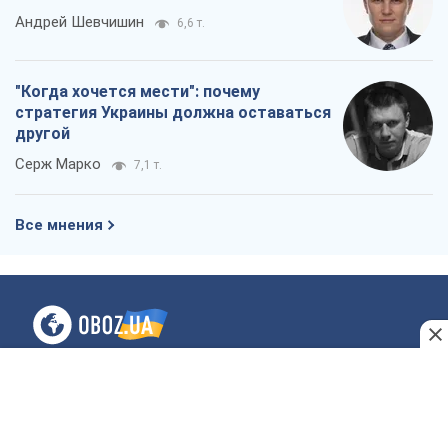
О компании
Команда
Правовая информация
Политика
конфиденциальности
Реклама на сайте
Документы
Редакционная политика
Журналисты OBOZ.UA на месте
событий
OBOZ.UA
Политика
Мир
Расследования
Блоги
Общество