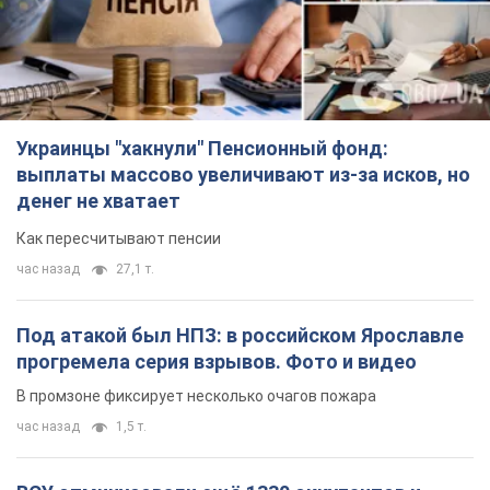
Под атакой был НПЗ: в российском Ярославле
прогремела серия взрывов. Фото и видео
В промзоне фиксирует несколько очагов пожара
час назад
1,5 т.
ВСУ отминусовали ещё 1330 оккупантов и
сбили более 1800 российских БПЛА – Генштаб
Численность путинской армии сокращается
час назад
15,7 т.