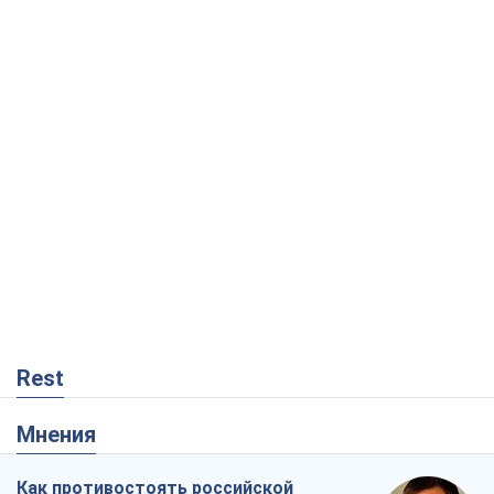
Rest
Мнения
Как противостоять российской
баллистике
Виталий Портников
15,4 т.
Несмотря на все, Киев выстоит. Ведь
сдаться значит потерять все
Ольга Айвазовская
10,4 т.
Запад обязан остановить путинский
геноцид украинцев