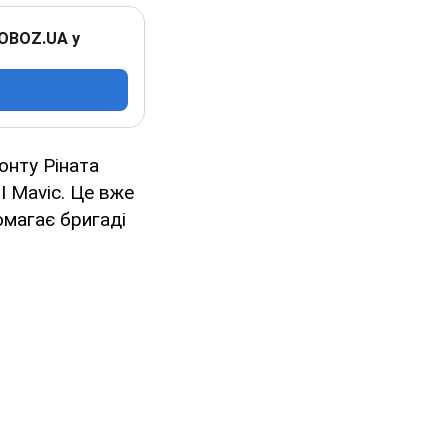
 OBOZ.UA у
онту Ріната
JI Mavic. Це вже
омагає бригаді