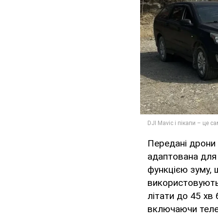
Передані дрони –
адаптована для 
функцією зуму, щ
використовують 
літати до 45 хв
включаючи телео