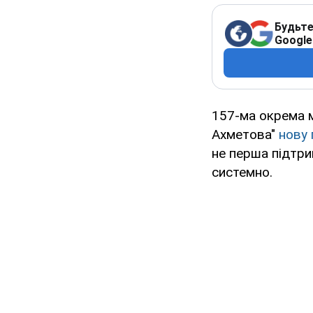
Будьте
Google
157-ма окрема м
Ахметова"
нову 
не перша підтри
системно.