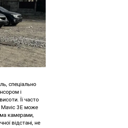
ель, спеціально
нсором і
висоти. Її часто
I Mavic 3E може
ома камерами,
ної відстані, не