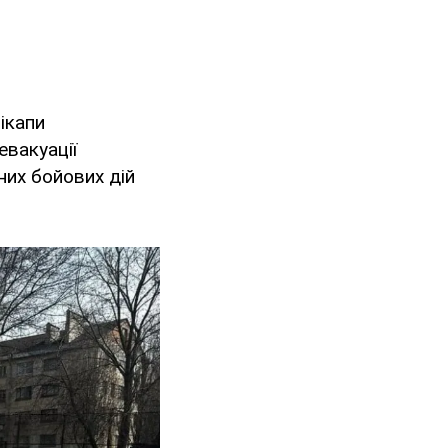
ікапи
вакуації
них бойових дій