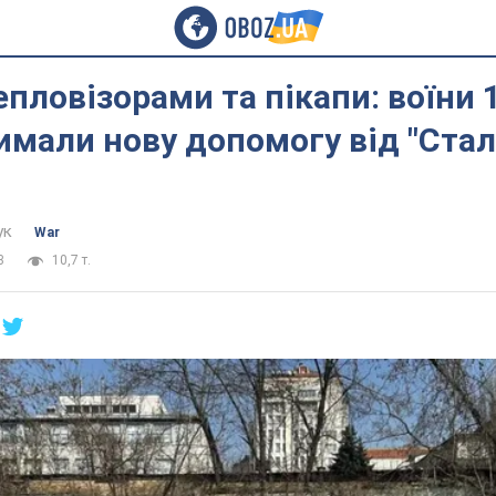
епловізорами та пікапи: воїни 
мали нову допомогу від "Ста
ук
War
3
10,7 т.