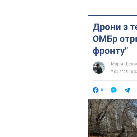
Дрони з т
ОМБр отри
фронту"
Марія Шевч
7.04.2025 18:3
0