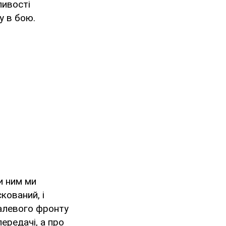
ливості
у в бою.
и ним ми
кований, і
талевого фронту
передачі, а про