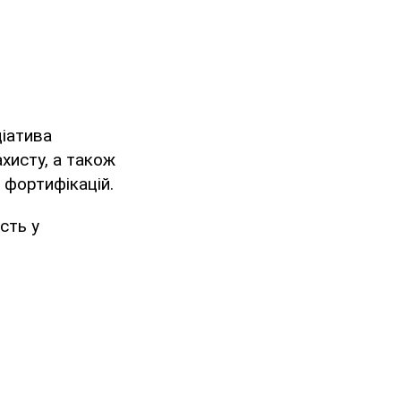
ціатива
ахисту, а також
, фортифікацій.
сть у