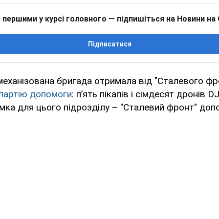
 першими у курсі головного — підпишіться на Новини на
Підписатися
еханізована бригада отримала від "Сталевого фр
партію допомоги
: п’ять пікапів і сімдесят дронів D
мка для цього підрозділу – "Сталевий фронт" доп