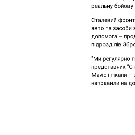
реальну бойову ц
Сталевий фронт 
авто та засоби з
допомога – прод
підрозділів Збр
"Ми регулярно п
представник "Ст
Mavic і пікапи –
направили на до