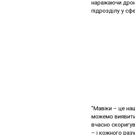
наражаючи дрон
підрозділу у сф
"Мавіки – це на
можемо виявити 
вчасно скоригув
– і кожного разу