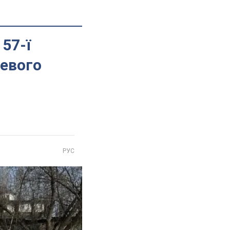
157-ї
левого
РУС