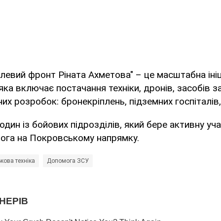
левий фронт Ріната Ахметова" – це масштабна іні
яка включає постачання техніки, дронів, засобів з
их розробок: бронекріплень, підземних госпіталів
дин із бойових підрозділів, який бере активну уча
рога на Покровському напрямку.
ькова техніка
Допомога ЗСУ