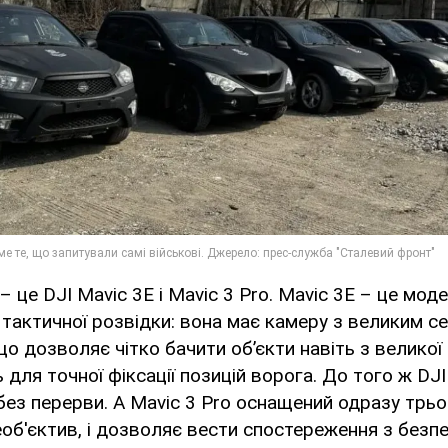
 це DJI Mavic 3E і Mavic 3 Pro. Mavic 3E – це мод
тактичної розвідки: вона має камеру з великим се
о дозволяє чітко бачити об’єкти навіть з великої 
для точної фіксації позицій ворога. До того ж DJ
 без перерви. А Mavic 3 Pro оснащений одразу трь
б'єктив, і дозволяє вести спостереження з безпеч