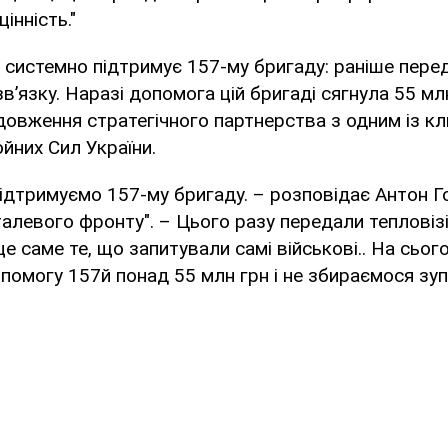
інність."
системно підтримує 157-му бригаду: раніше перед
в’язку. Наразі допомога цій бригаді сягнула 55 мл
овження стратегічного партнерства з одним із к
ойних Сил України.
ідтримуємо 157-му бригаду. – розповідає Антон Г
алевого фронту". – Цього разу передали тепловізі
 це саме те, що запитували самі військові.. На сьог
помогу 157й понад 55 млн грн і не збираємося зуп