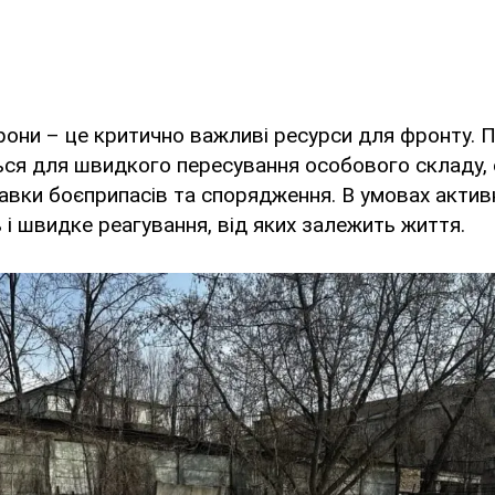
рони – це критично важливі ресурси для фронту. П
ся для швидкого пересування особового складу, е
авки боєприпасів та спорядження. В умовах актив
ь і швидке реагування, від яких залежить життя.