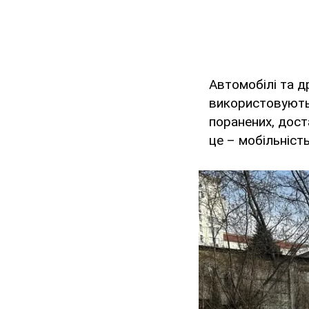
Автомобілі та д
використовують
поранених, дост
це – мобільніст