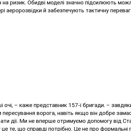
 на ризик. Обидві моделі значно підсилюють мож
ері аеророзвідки й забезпечують тактичну переваг
ші очі, – каже представник 157-ї бригади. – завдяк
пересування ворога, навіть якщо він добре замас
ати дії. Ми не вперше отримуємо допомогу від С
 це те, що справді потрібно. Це не про формальні 