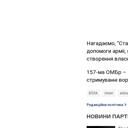
Нагадаємо, "Ста
допомоги армії, 
створення власн
157-ма ОМБр – о
стримуванні во
БПЛА
пікап
війс
Редакційна політика