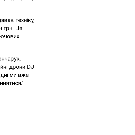
авав техніку,
н грн. Ця
лючових
ончарук,
йні дрони DJI
одні ми вже
инятися."