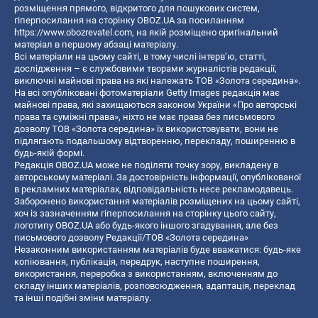
розміщення прямого, відкритого для пошукових систем,
гіперпосилання на сторінку OBOZ.UA за посиланням
https://www.obozrevatel.com
, на якій розміщено оригінальний
матеріал в першому абзаці матеріалу.
Всі матеріали на цьому сайті, в тому числі інтерв’ю, статті,
дослідження – є службовими творами журналістів редакції,
виключні майнові права на які належать ТОВ «Золота середина».
На всі опубліковані фотоматеріали Getty Images редакція має
майнові права, які захищаються законом України «Про авторські
права та суміжні права», ніхто не має права без письмового
дозволу ТОВ «Золота середина» їх використовувати, вони не
підлягають подальшому відтворенню, перекладу, поширенню в
будь-якій формі.
Редакція OBOZ.UA може не поділяти точку зору, викладену в
авторському матеріалі. За достовірність інформації, опублікованої
в рекламних матеріалах, відповідальність несе рекламодавець.
Заборонено використання матеріалів розміщених на цьому сайті,
хоч із зазначенням гіперпосилання на сторінку цього сайту,
логотипу OBOZ.UA або будь-якого іншого згадування, але без
письмового дозволу Редакції/ТОВ «Золота середина»
Незаконним використанням матеріалів буде вважатися: будь-яке
копiювання, публiкацiя, передрук, наступне поширення,
використання, переробка з використанням, включенням до
складу інших матеріалів, розповсюдження, адаптація, переклад
та інші подібні зміни матеріалу.