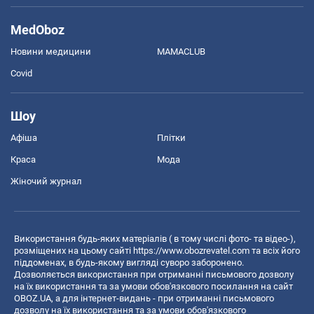
MedOboz
Новини медицини
MAMACLUB
Covid
Шоу
Афіша
Плітки
Краса
Мода
Жіночий журнал
Використання будь-яких матеріалів ( в тому числі фото- та відео-),
розміщених на цьому сайті
https://www.obozrevatel.com
та всіх його
піддоменах, в будь-якому вигляді суворо заборонено.
Дозволяється використання при отриманні письмового дозволу
на їх використання та за умови обов'язкового посилання на сайт
OBOZ.UA, а для інтернет-видань - при отриманні письмового
дозволу на їх використання та за умови обов'язкового