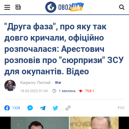
"Друга фаза", про яку так
довго кричали, офіційно
розпочалася: Арестович
розповів про "сюрпризи" ЗСУ
для окупантів. Відео
Кирило Лютий
War
18.04.2022 01:04
1 хвилина
79,8 т.
1328
РУС