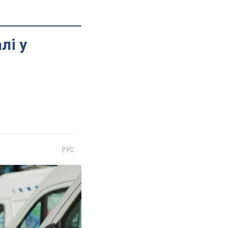
лі у
РУС