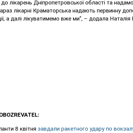
 до лікарень Дніпропетровської області та надам
араз лікарні Краматорська надають первинну доп
ії, а далі лікуватимемо вже ми", – додала Наталія 
 OBOZREVATEL:
панти 8 квітня
завдали ракетного удару по вокзал