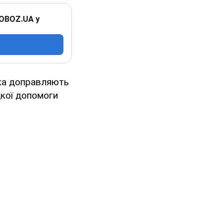
 OBOZ.UA у
ька доправляють
дкої допомоги