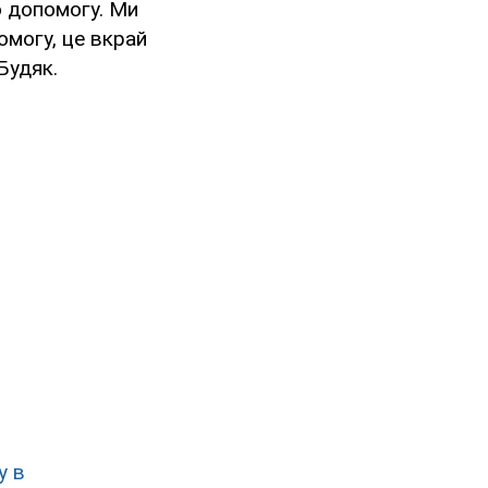
о допомогу. Ми
омогу, це вкрай
Будяк.
у в