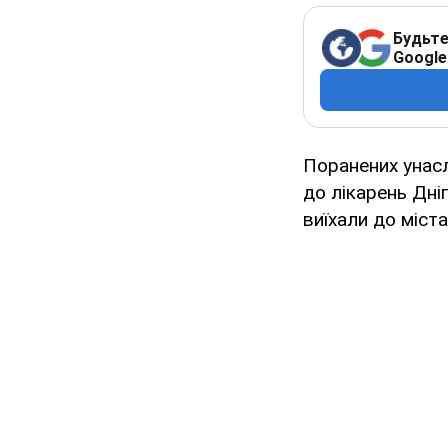
Будьте
Google
Поранених унас
до лікарень Дні
виїхали до міста