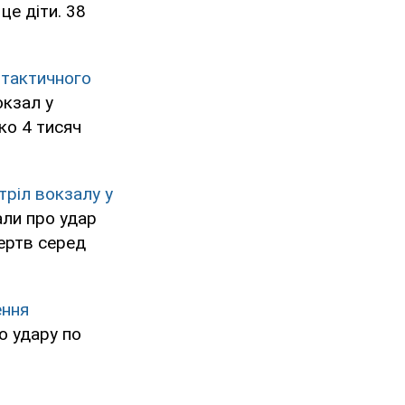
 це діти. 38
 тактичного
окзал у
ко 4 тисяч
тріл вокзалу у
али про удар
жертв серед
ення
о удару по