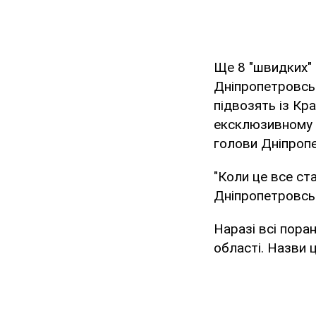
Ще 8 "швидких"
Дніпропетровськ
підвозять із Кр
ексклюзивному 
голови Дніпропе
"Коли це все ст
Дніпропетровськ
Наразі всі пора
області. Назви 