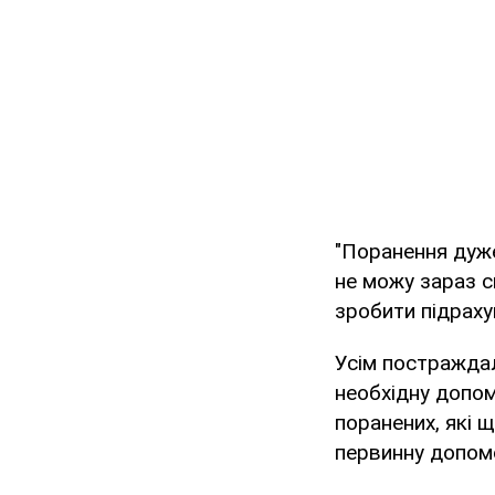
"Поранення дуже
не можу зараз с
зробити підраху
Усім постраждал
необхідну допом
поранених, які 
первинну допомо