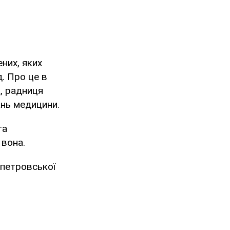
них, яких
д. Про це в
, радниця
ань медицини.
та
 вона.
опетровської