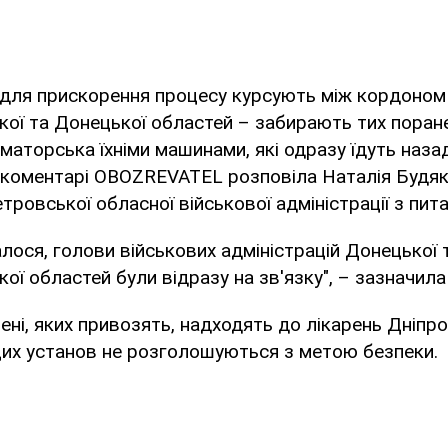
 для прискорення процесу курсують між кордоном
ої та Донецької областей – забирають тих поране
аматорська їхніми машинами, які одразу їдуть наза
коментарі OBOZREVATEL розповіла Наталія Будяк
тровської обласної військової адміністрації з пит
алося, голови військових адміністрацій Донецької 
ої областей були відразу на зв'язку", – зазначила
нені, яких привозять, надходять до лікарень Дніпр
цих установ не розголошуються з метою безпеки.