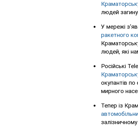
Краматорську
людей загинул
У мережі з'я
ракетного ко
Краматорську
людей, які н
Російські Te
Краматорськ
окупантів по 
мирного насе
Тепер із Кра
автомобільн
залізничному