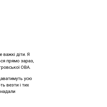
 важкі діти. Я
ься прямо зараз,
тровської ОВА.
адаватимуть усю
ь везти і тих
е надали