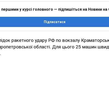
 першими у курсі головного — підпишіться на Новини на
Підписатися
лідок ракетного удару РФ по вокзалу Краматорс
пропетровської області. Для цього 25 машин шви
.