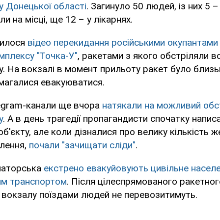
 Донецької області
. Загинуло 50 людей, із них 5 –
и на місці, ще 12 – у лікарнях.
вилося
відео перекидання російськими окупантами
мплексу "Точка-У"
, ракетами з якого обстріляли в
. На вокзалі в момент прильоту ракет було близь
амагалися евакуюватися.
legram-канали ще вчора
натякали на можливий обс
у
. А в день трагедії пропагандисти спочатку напис
об'єкту, але коли дізналися про велику кількість 
лення,
почали "зачищати сліди"
.
маторська
екстрено евакуйовують цивільне насел
им транспортом
. Після цілеспрямованого ракетног
 вокзалу поїздами людей не перевозитимуть.