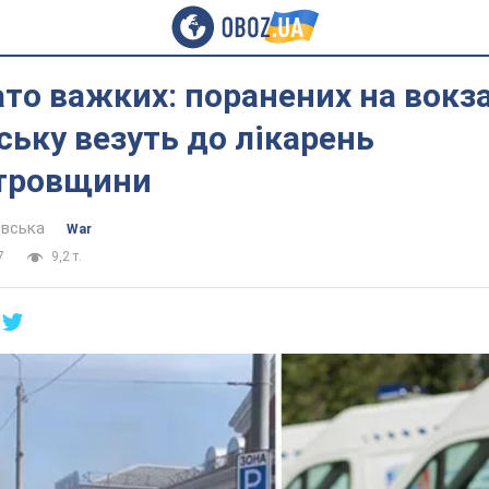
то важких: поранених на вокза
ьку везуть до лікарень
тровщини
евська
War
7
9,2 т.