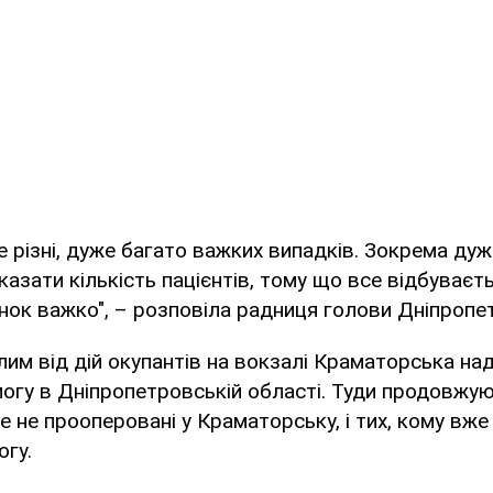
 різні, дуже багато важких випадків. Зокрема дуже
казати кількість пацієнтів, тому що все відбуваєт
нок важко", – розповіла радниця голови Дніпропе
им від дій окупантів на вокзалі Краматорська н
огу в Дніпропетровській області. Туди продовжуют
ще не прооперовані у Краматорську, і тих, кому вж
гу.